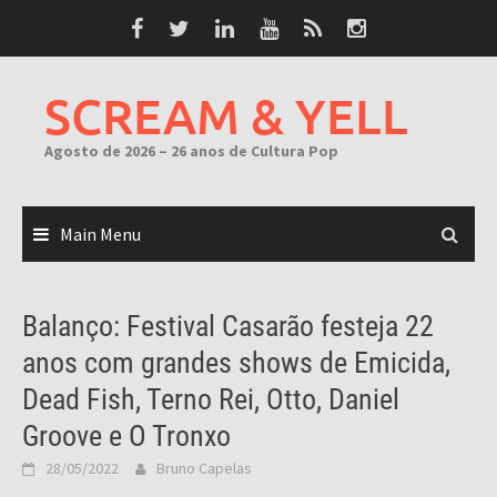
Skip
to
content
SCREAM & YELL
Agosto de 2026 – 26 anos de Cultura Pop
Main Menu
Balanço: Festival Casarão festeja 22
anos com grandes shows de Emicida,
Dead Fish, Terno Rei, Otto, Daniel
Groove e O Tronxo
28/05/2022
Bruno Capelas