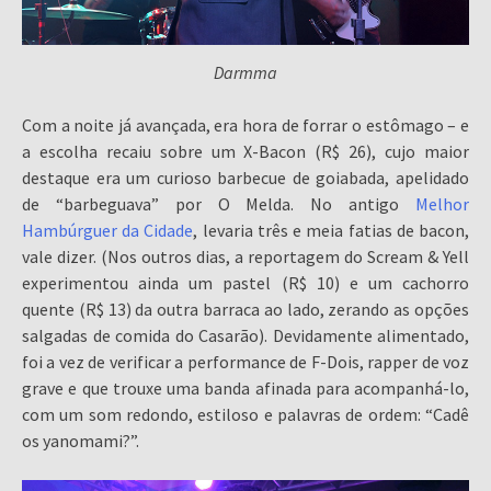
Darmma
Com a noite já avançada, era hora de forrar o estômago – e
a escolha recaiu sobre um X-Bacon (R$ 26), cujo maior
destaque era um curioso barbecue de goiabada, apelidado
de “barbeguava” por O Melda. No antigo
Melhor
Hambúrguer da Cidade
, levaria três e meia fatias de bacon,
vale dizer. (Nos outros dias, a reportagem do Scream & Yell
experimentou ainda um pastel (R$ 10) e um cachorro
quente (R$ 13) da outra barraca ao lado, zerando as opções
salgadas de comida do Casarão). Devidamente alimentado,
foi a vez de verificar a performance de F-Dois, rapper de voz
grave e que trouxe uma banda afinada para acompanhá-lo,
com um som redondo, estiloso e palavras de ordem: “Cadê
os yanomami?”.