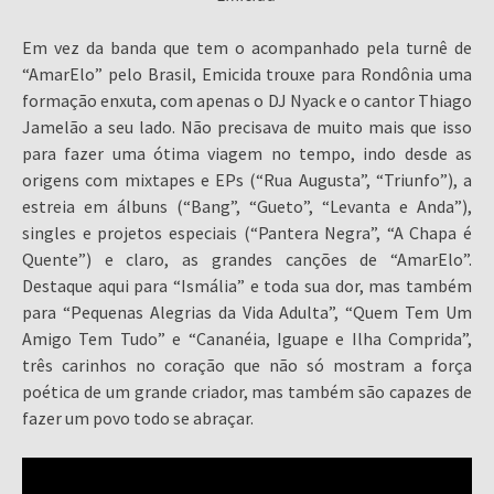
Em vez da banda que tem o acompanhado pela turnê de
“AmarElo” pelo Brasil, Emicida trouxe para Rondônia uma
formação enxuta, com apenas o DJ Nyack e o cantor Thiago
Jamelão a seu lado. Não precisava de muito mais que isso
para fazer uma ótima viagem no tempo, indo desde as
origens com mixtapes e EPs (“Rua Augusta”, “Triunfo”), a
estreia em álbuns (“Bang”, “Gueto”, “Levanta e Anda”),
singles e projetos especiais (“Pantera Negra”, “A Chapa é
Quente”) e claro, as grandes canções de “AmarElo”.
Destaque aqui para “Ismália” e toda sua dor, mas também
para “Pequenas Alegrias da Vida Adulta”, “Quem Tem Um
Amigo Tem Tudo” e “Cananéia, Iguape e Ilha Comprida”,
três carinhos no coração que não só mostram a força
poética de um grande criador, mas também são capazes de
fazer um povo todo se abraçar.