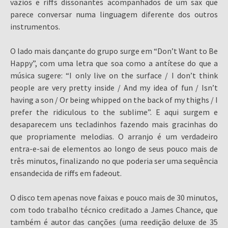
vazios e riffs dissonantes acompanhados de um sax que
parece conversar numa linguagem diferente dos outros
instrumentos.
O lado mais dançante do grupo surge em “Don’t Want to Be
Happy”, com uma letra que soa como a antítese do que a
música sugere: “I only live on the surface / I don’t think
people are very pretty inside / And my idea of fun / Isn’t
having a son / Or being whipped on the back of my thighs / I
prefer the ridiculous to the sublime”. E aqui surgem e
desaparecem uns tecladinhos fazendo mais gracinhas do
que propriamente melodias. O arranjo é um verdadeiro
entra-e-sai de elementos ao longo de seus pouco mais de
três minutos, finalizando no que poderia ser uma sequência
ensandecida de riffs em fadeout.
O disco tem apenas nove faixas e pouco mais de 30 minutos,
com todo trabalho técnico creditado a James Chance, que
também é autor das canções (uma reedição deluxe de 35