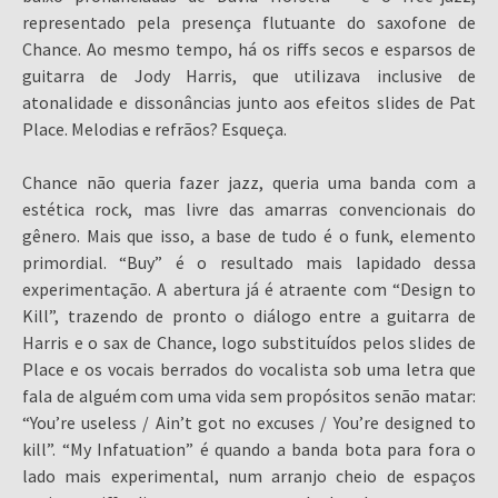
representado pela presença flutuante do saxofone de
Chance. Ao mesmo tempo, há os riffs secos e esparsos de
guitarra de Jody Harris, que utilizava inclusive de
atonalidade e dissonâncias junto aos efeitos slides de Pat
Place. Melodias e refrãos? Esqueça.
Chance não queria fazer jazz, queria uma banda com a
estética rock, mas livre das amarras convencionais do
gênero. Mais que isso, a base de tudo é o funk, elemento
primordial. “Buy” é o resultado mais lapidado dessa
experimentação. A abertura já é atraente com “Design to
Kill”, trazendo de pronto o diálogo entre a guitarra de
Harris e o sax de Chance, logo substituídos pelos slides de
Place e os vocais berrados do vocalista sob uma letra que
fala de alguém com uma vida sem propósitos senão matar:
“You’re useless / Ain’t got no excuses / You’re designed to
kill”. “My Infatuation” é quando a banda bota para fora o
lado mais experimental, num arranjo cheio de espaços