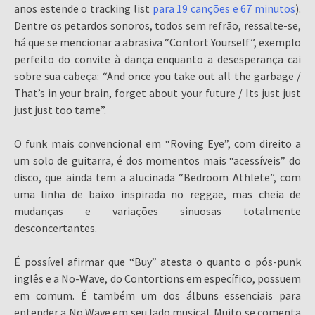
anos estende o tracking list
para 19 canções e 67 minutos
).
Dentre os petardos sonoros, todos sem refrão, ressalte-se,
há que se mencionar a abrasiva “Contort Yourself”, exemplo
perfeito do convite à dança enquanto a desesperança cai
sobre sua cabeça: “And once you take out all the garbage /
That’s in your brain, forget about your future / Its just just
just just too tame”.
O funk mais convencional em “Roving Eye”, com direito a
um solo de guitarra, é dos momentos mais “acessíveis” do
disco, que ainda tem a alucinada “Bedroom Athlete”, com
uma linha de baixo inspirada no reggae, mas cheia de
mudanças e variações sinuosas totalmente
desconcertantes.
É possível afirmar que “Buy” atesta o quanto o pós-punk
inglês e a No-Wave, do Contortions em específico, possuem
em comum. É também um dos álbuns essenciais para
entender a No Wave em seu lado musical. Muito se comenta