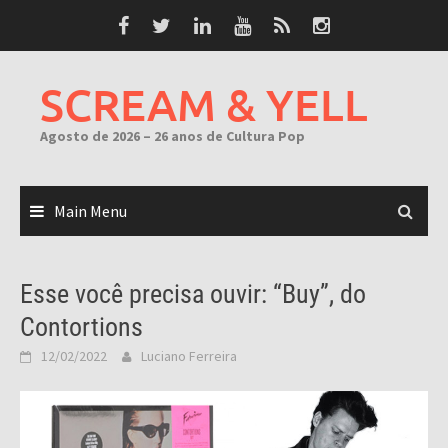
Skip
to
content
SCREAM & YELL
Agosto de 2026 – 26 anos de Cultura Pop
Main Menu
Esse você precisa ouvir: “Buy”, do
Contortions
12/02/2022
Luciano Ferreira