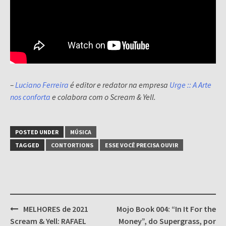
–
Luciano Ferreira
é editor e redator na empresa
Urge :: A Arte
nos conforta
e colabora com o Scream & Yell.
POSTED UNDER
MÚSICA
TAGGED
CONTORTIONS
ESSE VOCÊ PRECISA OUVIR
Post
MELHORES de 2021
Mojo Book 004: “In It For the
navigation
Scream & Yell: RAFAEL
Money”, do Supergrass, por