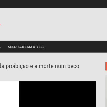
L
L
SELO SCREAM & YELL
da proibição e a morte num beco