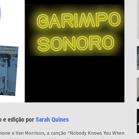
o e edição por
Sarah Quines
imone a Van Morrison, a canção “Nobody Knows You When