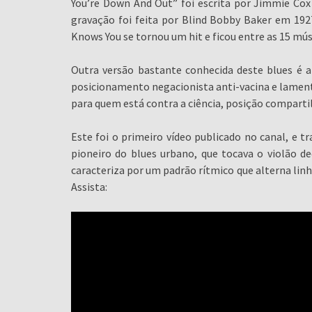
You’re Down And Out” foi escrita por Jimmie Cox
gravação foi feita por Blind Bobby Baker em 192
Knows You se tornou um hit e ficou entre as 15 mú
Outra versão bastante conhecida deste blues é 
posicionamento negacionista anti-vacina e lament
para quem está contra a ciência, posição compartil
Este foi o primeiro vídeo publicado no canal, e t
pioneiro do blues urbano, que tocava o violão d
caracteriza por um padrão rítmico que alterna lin
Assista: