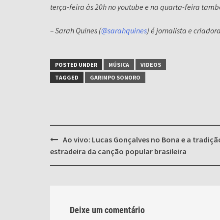
terça-feira às 20h no youtube e na quarta-feira tamb
– Sarah Quines (
@sarahquines
) é jornalista e criado
POSTED UNDER
MÚSICA
VIDEOS
TAGGED
GARIMPO SONORO
Post
Ao vivo: Lucas Gonçalves no Bona e a tradiçã
navigation
estradeira da canção popular brasileira
Deixe um comentário