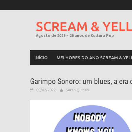
Skip
to
content
SCREAM & YEL
Agosto de 2026 – 26 anos de Cultura Pop
INÍCIO
MELHORES DO ANO SCREAM & YEL
Garimpo Sonoro: um blues, a era 
09/02/2022
Sarah Quines