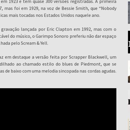
 em 1923 e tem quase 300 versões registradas. A primeira
7, mas foi em 1929, na voz de Bessie Smith, que “Nobody
sicas mais tocadas nos Estados Unidos naquele ano.
a gravação lançada por Eric Clapton em 1992, mas com o
ável do músico, o Garimpo Sonoro preferiu não dar espaço
hada pelo Scream & Yell.
raz em destaque a versão feita por Scrapper Blackwell, um
edilhado ao chamado estilo do blues de Piedmont, que se
has de baixo com uma melodia sincopada nas cordas agudas.