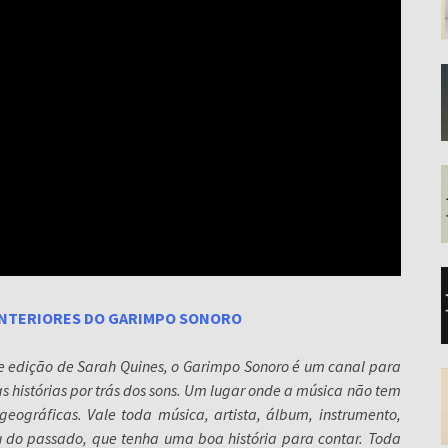
 ANTERIORES DO GARIMPO SONORO
e edição de Sarah Quines, o Garimpo Sonoro é um canal para
s histórias por trás dos sons. Um lugar onde a música não tem
 geográficas. Vale toda música, artista, álbum, instrumento,
 do passado, que tenha uma boa história para contar. Toda