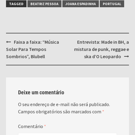
TAGGED
BEATRIZ PESSOA
JOANA ESPADINHA
PORTUGAL
Post
Faixa a faixa: “Música
Entrevista: Made in BH, a
navigation
Solar Para Tempos
mistura de punk, reggae e
Sombrios”, Blubell
ska d’O Leopardo
Deixe um comentário
O seu endereço de e-mail não será publicado.
Campos obrigatórios são marcados com
*
Comentário
*