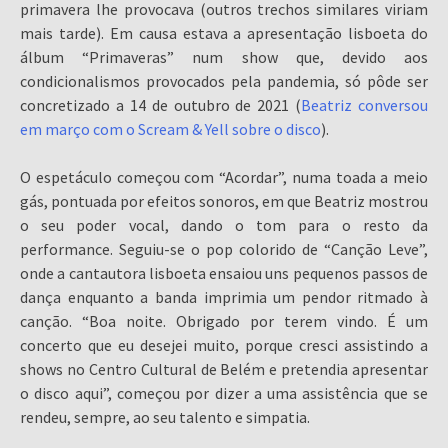
primavera lhe provocava (outros trechos similares viriam
mais tarde). Em causa estava a apresentação lisboeta do
álbum “Primaveras” num show que, devido aos
condicionalismos provocados pela pandemia, só pôde ser
concretizado a 14 de outubro de 2021 (
Beatriz conversou
em março com o Scream & Yell sobre o disco
).
O espetáculo começou com “Acordar”, numa toada a meio
gás, pontuada por efeitos sonoros, em que Beatriz mostrou
o seu poder vocal, dando o tom para o resto da
performance. Seguiu-se o pop colorido de “Canção Leve”,
onde a cantautora lisboeta ensaiou uns pequenos passos de
dança enquanto a banda imprimia um pendor ritmado à
canção. “Boa noite. Obrigado por terem vindo. É um
concerto que eu desejei muito, porque cresci assistindo a
shows no Centro Cultural de Belém e pretendia apresentar
o disco aqui”, começou por dizer a uma assistência que se
rendeu, sempre, ao seu talento e simpatia.