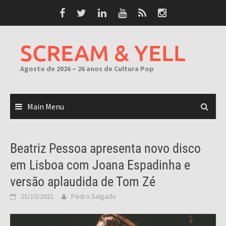
Skip
to
content
SCREAM & YELL
Agosto de 2026 – 26 anos de Cultura Pop
Main Menu
Beatriz Pessoa apresenta novo disco
em Lisboa com Joana Espadinha e
versão aplaudida de Tom Zé
25/10/2021
Pedro Salgado