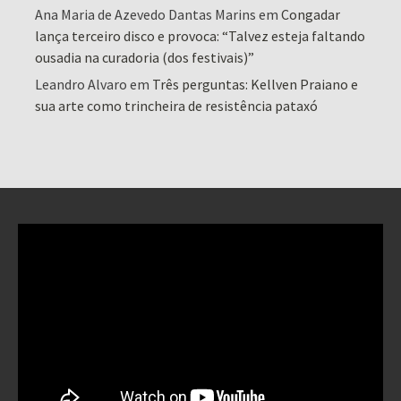
Ana Maria de Azevedo Dantas Marins
em
Congadar
lança terceiro disco e provoca: “Talvez esteja faltando
ousadia na curadoria (dos festivais)”
Leandro Alvaro
em
Três perguntas: Kellven Praiano e
sua arte como trincheira de resistência pataxó