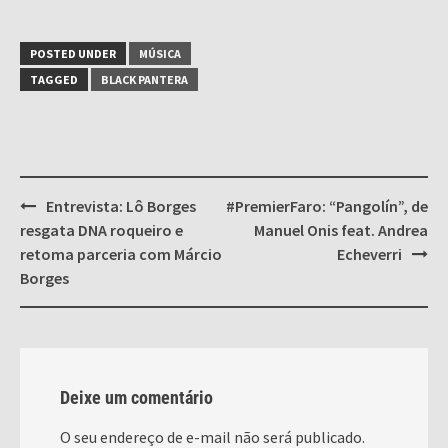
POSTED UNDER
MÚSICA
TAGGED
BLACK PANTERA
Post
Entrevista: Lô Borges
#PremierFaro: “Pangolín”, de
navigation
resgata DNA roqueiro e
Manuel Onis feat. Andrea
retoma parceria com Márcio
Echeverri
Borges
Deixe um comentário
O seu endereço de e-mail não será publicado.