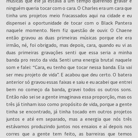
músicas que ele já estava a um tempo querendo gravar e
ninguém queria tocar com o cara. O Charles era um cara que
tinha uns projetos meio fracassados aqui na cidade e eu
dispensei a oportunidade de tocar com o Black Pantera
naquele momento. Nem fiz questão de ouvir. O Chaene
então gravou as duas primeiras músicas porque ele era
irmão, né, foi obrigado, mas depois, cara, quando eu vi as
duas primeiras gravações senti que essa seria a minha
banda pro resto da vida. Senti uma energia brutal naquele
som e falei: “Cara, eu tenho que tocar nessa banda. Ela vai
ser meu projeto de vida”. E acabou que deu certo. O batera
anterior só gravou essas faixas e saiu e eu acabei que entrei
bem no começo da banda, gravei todos os outros sons.
Então não sei se a gente imaginava essa proporção, mas os
três já tinham isso como propósito de vida, porque a gente
tinha se encontrado, já tinha tocado em outros projetos
juntos e até em separado, mas a energia que nós três
estávamos produzindo juntos nos ensaios e aí depois nos
corres que a gente tem feito, as barreiras que temos