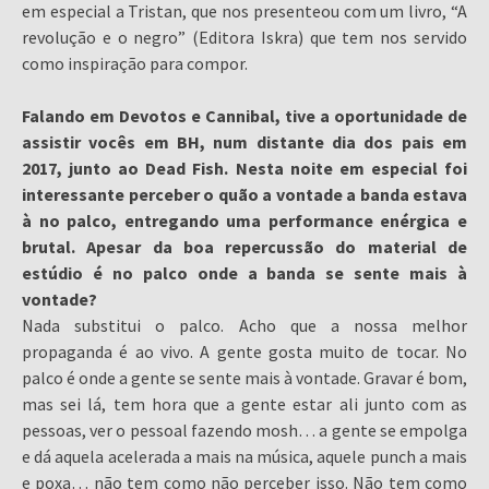
em especial a Tristan, que nos presenteou com um livro, “A
revolução e o negro” (Editora Iskra) que tem nos servido
como inspiração para compor.
Falando em Devotos e Cannibal, tive a oportunidade de
assistir vocês em BH, num distante dia dos pais em
2017, junto ao Dead Fish. Nesta noite em especial foi
interessante perceber o quão a vontade a banda estava
à no palco, entregando uma performance enérgica e
brutal. Apesar da boa repercussão do material de
estúdio é no palco onde a banda se sente mais à
vontade?
Nada substitui o palco. Acho que a nossa melhor
propaganda é ao vivo. A gente gosta muito de tocar. No
palco é onde a gente se sente mais à vontade. Gravar é bom,
mas sei lá, tem hora que a gente estar ali junto com as
pessoas, ver o pessoal fazendo mosh… a gente se empolga
e dá aquela acelerada a mais na música, aquele punch a mais
e poxa… não tem como não perceber isso. Não tem como