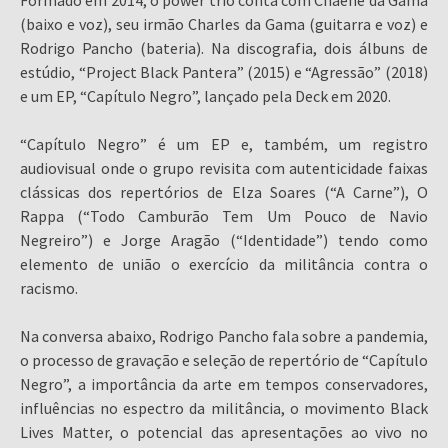
Formado em 2014, o power trio conta com Chaene da Gama
(baixo e voz), seu irmão Charles da Gama (guitarra e voz) e
Rodrigo Pancho (bateria). Na discografia, dois álbuns de
estúdio, “Project Black Pantera” (2015) e “Agressão” (2018)
e um EP, “Capítulo Negro”, lançado pela Deck em 2020.
“Capítulo Negro” é um EP e, também, um registro
audiovisual onde o grupo revisita com autenticidade faixas
clássicas dos repertórios de Elza Soares (“A Carne”), O
Rappa (“Todo Camburão Tem Um Pouco de Navio
Negreiro”) e Jorge Aragão (“Identidade”) tendo como
elemento de união o exercício da militância contra o
racismo.
Na conversa abaixo, Rodrigo Pancho fala sobre a pandemia,
o processo de gravação e seleção de repertório de “Capítulo
Negro”, a importância da arte em tempos conservadores,
influências no espectro da militância, o movimento Black
Lives Matter, o potencial das apresentações ao vivo no