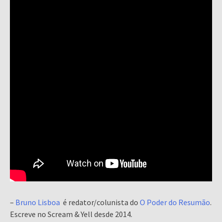
–
Bruno Lisboa
é redator/colunista do
O Poder do Resumão
.
Escreve no Scream & Yell desde 2014.