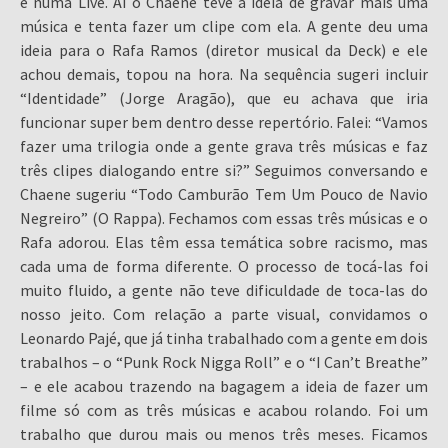
e numa Live. Aí o Chaene teve a ideia de gravar mais uma
música e tenta fazer um clipe com ela. A gente deu uma
ideia para o Rafa Ramos (diretor musical da Deck) e ele
achou demais, topou na hora. Na sequência sugeri incluir
“Identidade” (Jorge Aragão), que eu achava que iria
funcionar super bem dentro desse repertório. Falei: “Vamos
fazer uma trilogia onde a gente grava três músicas e faz
três clipes dialogando entre si?” Seguimos conversando e
Chaene sugeriu “Todo Camburão Tem Um Pouco de Navio
Negreiro” (O Rappa). Fechamos com essas três músicas e o
Rafa adorou. Elas têm essa temática sobre racismo, mas
cada uma de forma diferente. O processo de tocá-las foi
muito fluido, a gente não teve dificuldade de toca-las do
nosso jeito. Com relação a parte visual, convidamos o
Leonardo Pajé, que já tinha trabalhado com a gente em dois
trabalhos – o “Punk Rock Nigga Roll” e o “I Can’t Breathe”
– e ele acabou trazendo na bagagem a ideia de fazer um
filme só com as três músicas e acabou rolando. Foi um
trabalho que durou mais ou menos três meses. Ficamos