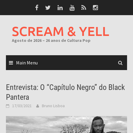
Skip
to
content
SCREAM & YELL
Agosto de 2026 – 26 anos de Cultura Pop
Main Menu
Entrevista: O “Capítulo Negro” do Black
Pantera
17/03/2021
Bruno Lisboa