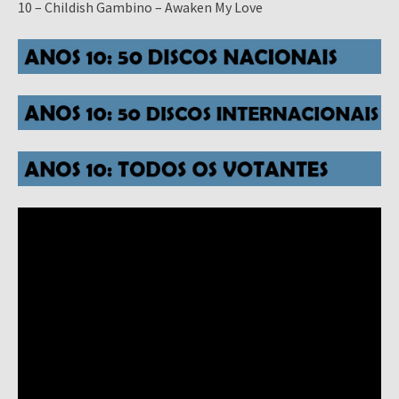
10 – Childish Gambino – Awaken My Love