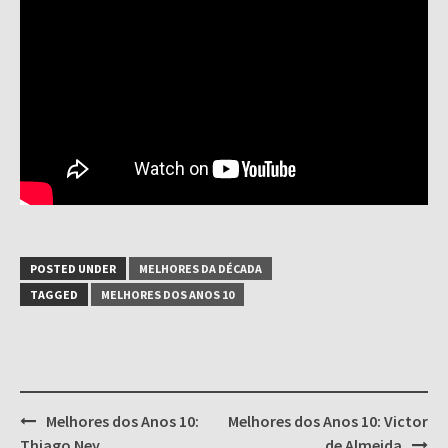
POSTED UNDER
MELHORES DA DÉCADA
TAGGED
MELHORES DOS ANOS 10
Post
Melhores dos Anos 10:
Melhores dos Anos 10: Victor
navigation
Thiago Ney
de Almeida