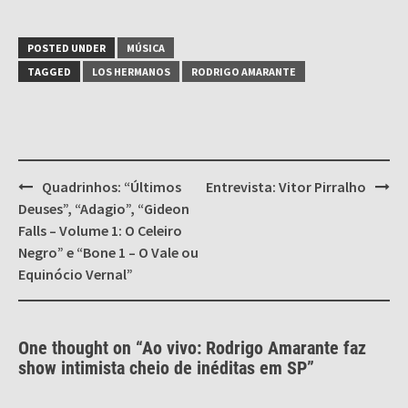
POSTED UNDER
MÚSICA
TAGGED
LOS HERMANOS
RODRIGO AMARANTE
Post
Quadrinhos: “Últimos
Entrevista: Vitor Pirralho
navigation
Deuses”, “Adagio”, “Gideon
Falls – Volume 1: O Celeiro
Negro” e “Bone 1 – O Vale ou
Equinócio Vernal”
One thought on “
Ao vivo: Rodrigo Amarante faz
show intimista cheio de inéditas em SP
”