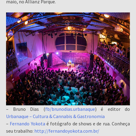
maio, no Allianz Parque.
– Bruno Dias (
fb/brunodias.urbanaque
) é editor do
Urbanaque – Cultura & Cannabis & Gastronomia
–
Fernando Yokota
é fotógrafo de shows e de rua. Conheça
seu trabalho:
http://fernandoyokota.com.br/