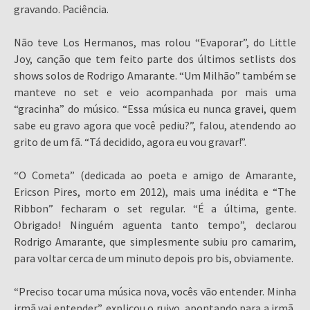
gravando. Paciência.
Não teve Los Hermanos, mas rolou “Evaporar”, do Little
Joy, canção que tem feito parte dos últimos setlists dos
shows solos de Rodrigo Amarante. “Um Milhão” também se
manteve no set e veio acompanhada por mais uma
“gracinha” do músico. “Essa música eu nunca gravei, quem
sabe eu gravo agora que você pediu?”, falou, atendendo ao
grito de um fã. “Tá decidido, agora eu vou gravar!”.
“O Cometa” (dedicada ao poeta e amigo de Amarante,
Ericson Pires, morto em 2012), mais uma inédita e “The
Ribbon” fecharam o set regular. “É a última, gente.
Obrigado! Ninguém aguenta tanto tempo”, declarou
Rodrigo Amarante, que simplesmente subiu pro camarim,
para voltar cerca de um minuto depois pro bis, obviamente.
“Preciso tocar uma música nova, vocês vão entender. Minha
irmã vai entender”, explicou o ruivo, apontando para a irmã,