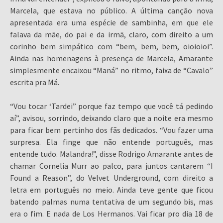
Marcela, que estava no público. A última canção nova
apresentada era uma espécie de sambinha, em que ele
falava da mãe, do pai e da irmã, claro, com direito a um
corinho bem simpático com “bem, bem, bem, oioioioi”.
Ainda nas homenagens à presença de Marcela, Amarante
simplesmente encaixou “Maná” no ritmo, faixa de “Cavalo”
escrita pra Má.
“Vou tocar ‘Tardei” porque faz tempo que você tá pedindo
aí”, avisou, sorrindo, deixando claro que a noite era mesmo
para ficar bem pertinho dos fãs dedicados. “Vou fazer uma
surpresa. Ela finge que não entende português, mas
entende tudo. Malandra!”, disse Rodrigo Amarante antes de
chamar Cornelia Murr ao palco, para juntos cantarem “I
Found a Reason”, do Velvet Underground, com direito a
letra em português no meio. Ainda teve gente que ficou
batendo palmas numa tentativa de um segundo bis, mas
era o fim. E nada de Los Hermanos. Vai ficar pro dia 18 de