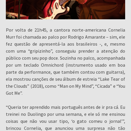
Por volta de 21h45, a cantora norte-americana Cornelia
Murr foi chamada ao palco por Rodrigo Amarante – sim, ele
fez questão de apresentá-la aos brasileiros -, e, mesmo
com uma “gripizinho”, conseguiu prender a atenção do
público com seu pop doce. Sozinha no palco, acompanhada
por um teclado Omnichord (instrumento usado em boa
parte da performance, que também contou com guitarra),
ela mostrou canções de seu álbum de estreia “Lake Tear of
the Clouds” (2018), como “Man on My Mind”, “Cicada” e “You
Got Me”.
“Queria ter aprendido mais português antes de ir pra cá. Eu
treinei no Duolingo por uma semana, e ele só me ensinou
coisas que não vou usar tipo, ‘o gato comeu o jornal’”,
brincou Cornelia, que anunciou uma surpresa não tão