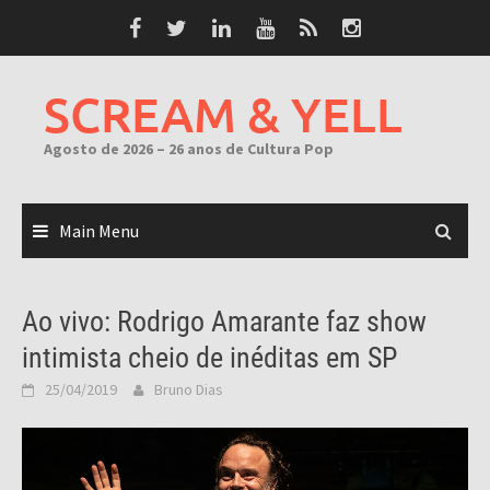
Skip
to
content
SCREAM & YELL
Agosto de 2026 – 26 anos de Cultura Pop
Main Menu
Ao vivo: Rodrigo Amarante faz show
intimista cheio de inéditas em SP
25/04/2019
Bruno Dias