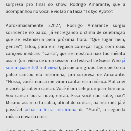
surpresa pro final do show: Rodrigo Amarante, que a
acompanhou no vocal e violão na faixa “Tokyo Kyoto”.
Aproximadamente 22h27, Rodrigo Amarante surgiu
sorridente no palco, já entregando o clima de celebração
que se estenderia pela próxima hora. “Que lugar hein,
gente?”, falou, para em seguida começar logo com duas
canções inéditas. “Carta”, que se mostrou não tão inédita
assim (um vídeo de uma session no festival Le Guess Who
já
soma quase 100 mil views
), já que um grupo bem perto do
palco cantou ela inteirinha, pra surpresa de Amarante:
“Nossa, vocês nunca me viram cantar essa música. Mal criei
e vocês já sabem cantar. Você é um teleprompter humano.
Vou cantar outra nova, então. Essa você não sabe, não”.
Mesmo assim o fã sabia, afinal de contas, na internet já é
possível
achar a letra inteirinha
de “Maré”, a segunda
música nova da noite.
Tomando seu “suquinho de maçã” no intervalo de cada