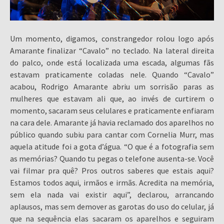
Um momento, digamos, constrangedor rolou logo após
Amarante finalizar “Cavalo” no teclado. Na lateral direita
do palco, onde está localizada uma escada, algumas fãs
estavam praticamente coladas nele. Quando “Cavalo”
acabou, Rodrigo Amarante abriu um sorrisão paras as
mulheres que estavam ali que, ao invés de curtirem o
momento, sacaram seus celulares e praticamente enfiaram
na cara dele. Amarante já havia reclamado dos aparelhos no
público quando subiu para cantar com Cornelia Murr, mas
aquela atitude foi a gota d’água. “O que é a fotografia sem
as memórias? Quando tu pegas o telefone ausenta-se. Você
vai filmar pra quê? Pros outros saberes que estais aqui?
Estamos todos aqui, irmãos e irmãs. Acredita na memória,
sem ela nada vai existir aqui”, declarou, arrancando
aplausos, mas sem demover as garotas do uso do celular, já
que na sequência elas sacaram os aparelhos e seguiram