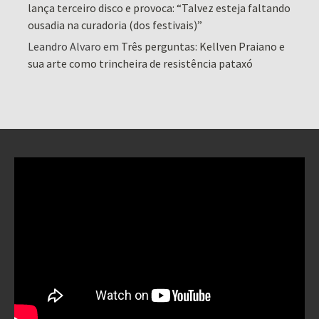
lança terceiro disco e provoca: “Talvez esteja faltando
ousadia na curadoria (dos festivais)”
Leandro Alvaro
em
Três perguntas: Kellven Praiano e
sua arte como trincheira de resistência pataxó