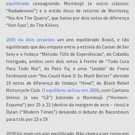
equilibrada
consagrando Mombojó (e outro clássico:
“Nadadenovo”) e o então disco de retorno de Morrissey,
“You Are The Quarry”, que bateu por dois votos de diferença
“Hot Fuss”, do The Killers.
2005 viu dois cenários
: um ano equilibrado Brasil, e tão
equilibrado que deu empate entre a estreia do Cansei de Ser
Sexy e o fodaço “Método Túfo de Experiências”, do Cidadão
Instigado, ambos com dois votos à frente de “Toda Cura
Para Todo Mal”, do Pato Fu; e uma “lavada” do Franz
Ferdinand com “You Could Have It So Much Better” abrindo
19 votos de diferença do lindaço “Howl”, do Black Rebel
Motorcycle Club.
O equilíbrio voltou em 2006
, com Caetano
Veloso (e seu “Cê”) batendo o Mombojó (“Homem-
Espuma”) por 25 a 23 (dentro da margem de erro – risos) e
Dylan (“Modern Times”) deixando o debute do Raconteurs
para trás por 23 a 19.
2018 foi mais um ano equilibrado. Não chega a ser como em