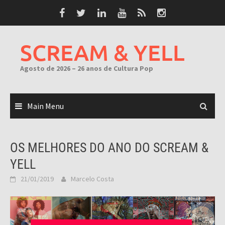
Skip
to
content
SCREAM & YELL
Agosto de 2026 – 26 anos de Cultura Pop
Main Menu
OS MELHORES DO ANO DO SCREAM &
YELL
21/01/2019
Marcelo Costa