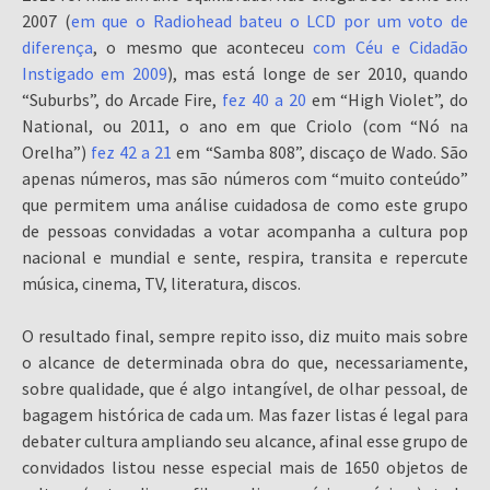
2007 (
em que o Radiohead bateu o LCD por um voto de
diferença
, o mesmo que aconteceu
com Céu e Cidadão
Instigado em 2009
), mas está longe de ser 2010, quando
“Suburbs”, do Arcade Fire,
fez 40 a 20
em “High Violet”, do
National, ou 2011, o ano em que Criolo (com “Nó na
Orelha”)
fez 42 a 21
em “Samba 808”, discaço de Wado. São
apenas números, mas são números com “muito conteúdo”
que permitem uma análise cuidadosa de como este grupo
de pessoas convidadas a votar acompanha a cultura pop
nacional e mundial e sente, respira, transita e repercute
música, cinema, TV, literatura, discos.
O resultado final, sempre repito isso, diz muito mais sobre
o alcance de determinada obra do que, necessariamente,
sobre qualidade, que é algo intangível, de olhar pessoal, de
bagagem histórica de cada um. Mas fazer listas é legal para
debater cultura ampliando seu alcance, afinal esse grupo de
convidados listou nesse especial mais de 1650 objetos de