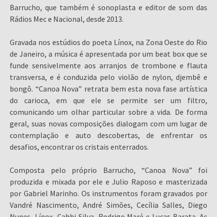
Barrucho, que também é sonoplasta e editor de som das
Rádios Mec e Nacional, desde 2013.
Gravada nos estúdios do poeta Línox, na Zona Oeste do Rio
de Janeiro, a música é apresentada por um beat box que se
funde sensivelmente aos arranjos de trombone e flauta
transversa, e é conduzida pelo violão de nylon, djembê e
bongô. “Canoa Nova” retrata bem esta nova fase artística
do carioca, em que ele se permite ser um filtro,
comunicando um olhar particular sobre a vida. De forma
geral, suas novas composições dialogam com um lugar de
contemplação e auto descobertas, de enfrentar os
desafios, encontrar os cristais enterrados.
Composta pelo próprio Barrucho, “Canoa Nova” foi
produzida e mixada por ele e Julio Raposo e masterizada
por Gabriel Marinho. Os instrumentos foram gravados por
Vandré Nascimento, André Simões, Cecília Salles, Diego
Nunes, Línox, Cahhi Silva, Rodrigo Maré e Lucas Barata. As