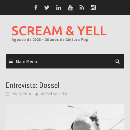
Skip
to
content
SCREAM & YELL
Agosto de 2026 – 26 anos de Cultura Pop
Main Menu
Entrevista: Dossel
25/07/2018
Rafael Donadio