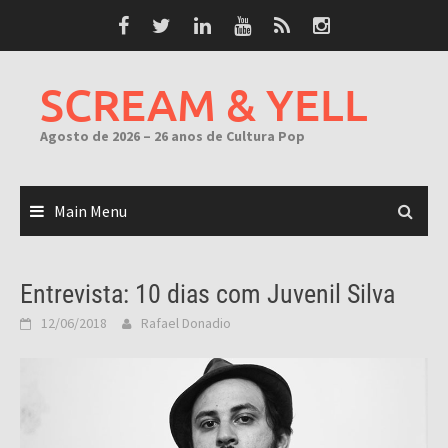
Skip
to
content
SCREAM & YELL
Agosto de 2026 – 26 anos de Cultura Pop
Main Menu
Entrevista: 10 dias com Juvenil Silva
12/06/2018
Rafael Donadio