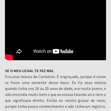
SE O MEU LEGAL TE FAZ MAL
Era uma música da Canivetes. É engraçado, porque é como
se fosse uma semente desse disco. Eu fiz essa música
quando tinha uns 18 ou 20 anos de idade, era muito jovem, e
não entendia muito bem o que eu estava falando ali e nem o
que significava direito. Então eu resolvi gravar de novo,
porque tinha pouco conhecimento e não tinha um registro.