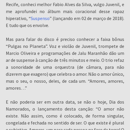
Recife, conheci melhor Fabio Alves da Silva, vulgo Juvenil, e
me aprofundei no álbum mais coracional desse rapaz
hiperativo, “
Suspenso
” (lançando em 02 de março de 2018).
E tudo que os envolve.
Mas para falar do disco é preciso conhecer a faixa bônus
“Pulgas no Planeta”. Voz e violão de Juvenil, trompete de
Marcio Oliveira e programações de Jalu Maranhão dão um
ar de suspense à canção de três minutos e meio. O trio refaz
a sonoridade de uma orquestra (de câmara, para não
dizerem que exagero) que celebra o amor. Não o amor único,
mas o seu, o nosso, deles, de cada um. “Amores, amores,
amores…”
E não poderia ser em outra data, se não o hoje, Dia dos
Namorados, o lançamento desta canção: “O amor não
existe. Não assim, como é colocado, de forma singular,
congelada e fechada no sentido de ser. O que existe é plural
e subjetivo. Amores, um para cada pessoa na face da terra! O