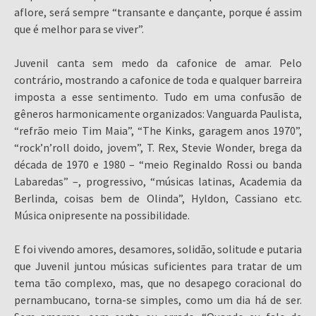
aflore, será sempre “transante e dançante, porque é assim
que é melhor para se viver”.
Juvenil canta sem medo da cafonice de amar. Pelo
contrário, mostrando a cafonice de toda e qualquer barreira
imposta a esse sentimento. Tudo em uma confusão de
gêneros harmonicamente organizados: Vanguarda Paulista,
“refrão meio Tim Maia”, “The Kinks, garagem anos 1970”,
“rock’n’roll doido, jovem”, T. Rex, Stevie Wonder, brega da
década de 1970 e 1980 – “meio Reginaldo Rossi ou banda
Labaredas” –, progressivo, “músicas latinas, Academia da
Berlinda, coisas bem de Olinda”, Hyldon, Cassiano etc.
Música onipresente na possibilidade.
E foi vivendo amores, desamores, solidão, solitude e putaria
que Juvenil juntou músicas suficientes para tratar de um
tema tão complexo, mas, que no desapego coracional do
pernambucano, torna-se simples, como um dia há de ser.