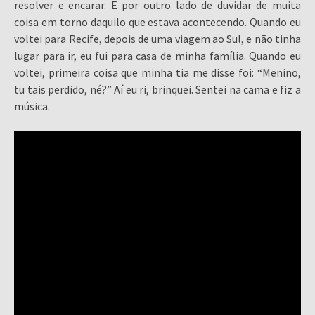
resolver e encarar. E por outro lado de duvidar de muita
coisa em torno daquilo que estava acontecendo. Quando eu
voltei para Recife, depois de uma viagem ao Sul, e não tinha
lugar para ir, eu fui para casa de minha família. Quando eu
voltei, primeira coisa que minha tia me disse foi: “Menino,
tu tais perdido, né?” Aí eu ri, brinquei. Sentei na cama e fiz a
música.