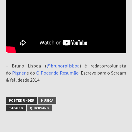
– Bruno Lisboa (
@brunorplisboa
) é redator/colunista
do
Pigner
e do
O Poder do Resumão
. Escreve para o Scream
& Yell desde 2014.
POSTED UNDER
MÚSICA
TAGGED
QUICKSAND