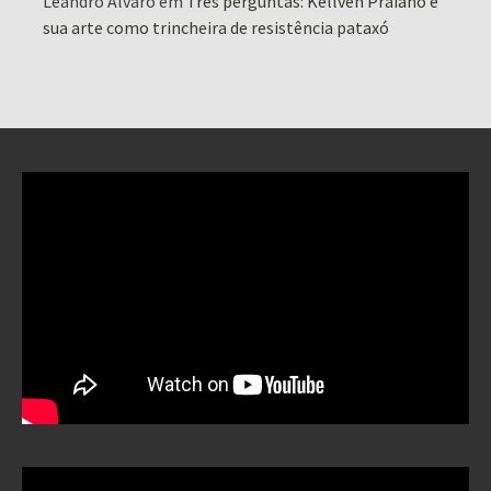
Leandro Alvaro
em
Três perguntas: Kellven Praiano e
sua arte como trincheira de resistência pataxó