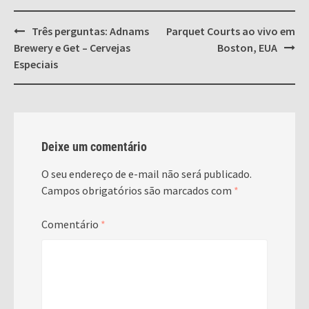
Post
Três perguntas: Adnams
Parquet Courts ao vivo em
navigation
Brewery e Get – Cervejas
Boston, EUA
Especiais
Deixe um comentário
O seu endereço de e-mail não será publicado.
Campos obrigatórios são marcados com
*
Comentário
*