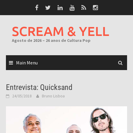
Skip
to
content
SCREAM & YELL
Agosto de 2026 – 26 anos de Cultura Pop
Main Menu
Entrevista: Quicksand
24/05/2018
Bruno Lisboa