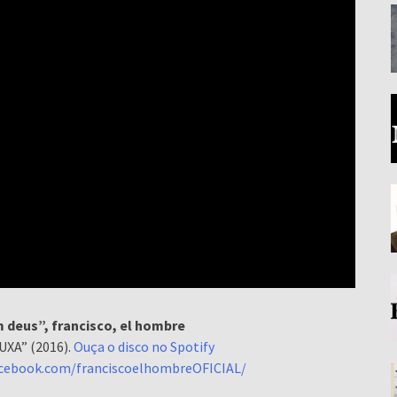
m deus”, francisco, el hombre
UXA” (2016).
Ouça o disco no Spotify
acebook.com/franciscoelhombreOFICIAL/