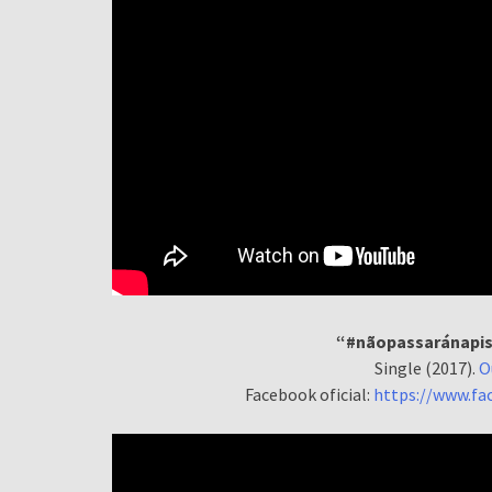
“#nãopassaránapis
Single (2017).
O
Facebook oficial:
https://www.f