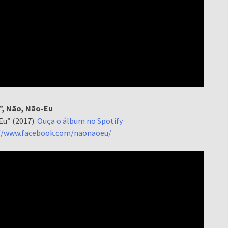
, Não, Não-Eu
Eu” (2017).
Ouça o álbum no Spotify
//www.facebook.com/naonaoeu/