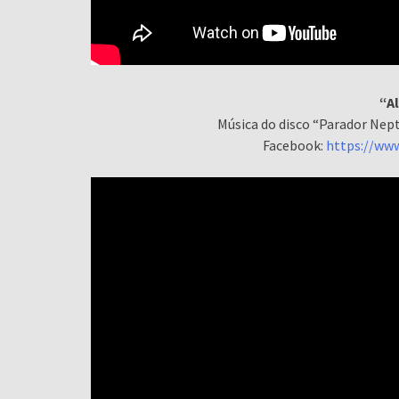
“A
Música do disco “Parador Nept
Facebook:
https://ww