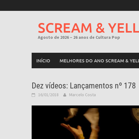
Skip
to
content
SCREAM & YEL
Agosto de 2026 – 26 anos de Cultura Pop
INÍCIO
MELHORES DO ANO SCREAM & YEL
Dez vídeos: Lançamentos nº 178
16/01/2018
Marcelo Costa