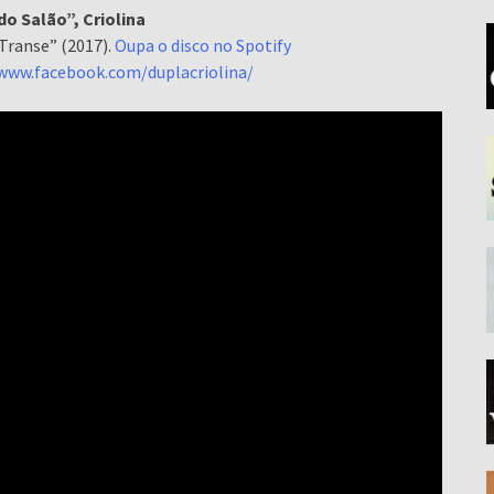
do Salão”, Criolina
Transe” (2017).
Oupa o disco no Spotify
/www.facebook.com/duplacriolina/