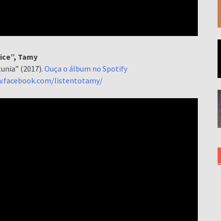
lice”, Tamy
unia” (2017).
Ouça o álbum no Spotify
w.facebook.com/listentotamy/