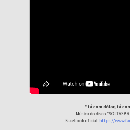
“tá com dólar, tá co
Música do disco “SOLTASBR
Facebook oficial:
https://www.f