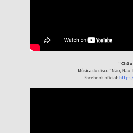
“Chão”
Música do disco “Não, Não-
Facebook oficial:
https: