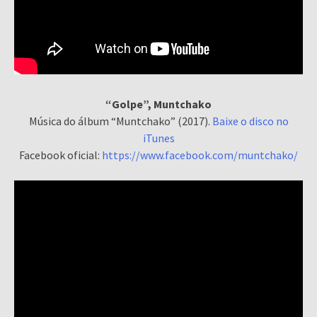
“Golpe”, Muntchako
Música do álbum “Muntchako” (2017).
Baixe o disco no
iTunes
Facebook oficial:
https://www.facebook.com/muntchako/