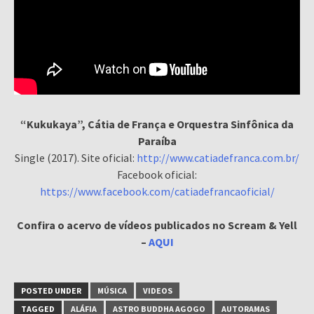
“Kukukaya”, Cátia de França e Orquestra Sinfônica da
Paraíba
Single (2017). Site oficial:
http://www.catiadefranca.com.br/
Facebook oficial:
https://www.facebook.com/catiadefrancaoficial/
Confira o acervo de vídeos publicados no Scream & Yell
–
AQUI
POSTED UNDER
MÚSICA
VIDEOS
TAGGED
ALÁFIA
ASTRO BUDDHA AGOGO
AUTORAMAS