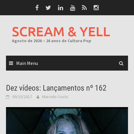
Skip
to
content
SCREAM & YELL
Agosto de 2026 – 26 anos de Cultura Pop
Main Menu
Dez vídeos: Lançamentos nº 162
09/10/2017
Marcelo Costa