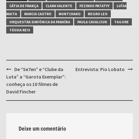
CÁTIA DE FRANÇA
CLARA VALENTE
FEZINHO PATATYY
LUÍSA
MAITA
MARCIA CASTRO
MUNTCHAKO
NEGRO LEO
ORQUESTRA SINFÔNICA DA PARAÍBA
PAULA CAVALCIUK
TAGORE
TÁSSIA REIS
Post
De “Se7en” e “Clube da
Entrevista: Pio Lobato
navigation
Luta” a “Garota Exemplar”:
conheça os 10 filmes de
David Fincher
Deixe um comentário