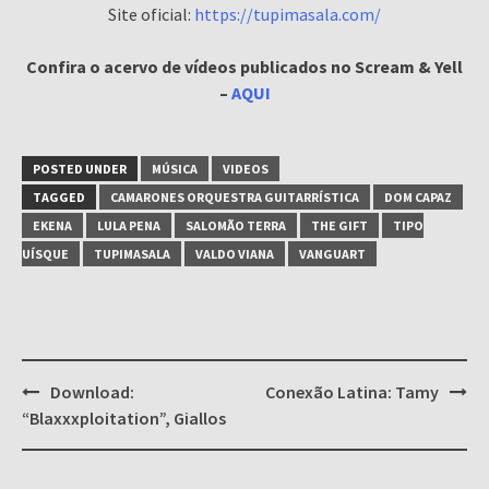
Site oficial:
https://tupimasala.com/
Confira o acervo de vídeos publicados no Scream & Yell
–
AQUI
POSTED UNDER
MÚSICA
VIDEOS
TAGGED
CAMARONES ORQUESTRA GUITARRÍSTICA
DOM CAPAZ
EKENA
LULA PENA
SALOMÃO TERRA
THE GIFT
TIPO
UÍSQUE
TUPIMASALA
VALDO VIANA
VANGUART
Post
Download:
Conexão Latina: Tamy
navigation
“Blaxxxploitation”, Giallos