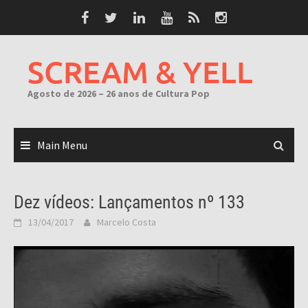
Skip
to
content
SCREAM & YELL
Agosto de 2026 – 26 anos de Cultura Pop
Main Menu
Dez vídeos: Lançamentos nº 133
13/04/2017
Marcelo Costa