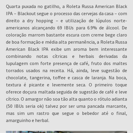
Quarta puxada no gatilho, a Roleta Russa American Black
IPA – Blackout segue o processo das cervejas da casa – com
direito a dry hopping – e utilização de lúpulos norte-
americanos alcançando 69 IBUs para 6.9% de álcool. De
coloração marrom bastante escura com creme bege claro
de boa formação e média alta permanência, a Roleta Russa
American Black IPA exibe um aroma bem interessante
combinando notas cítricas e herbais derivadas da
lupulagem com forte presença de café, fruto dos maltes
torrados usados na receita. Há, ainda, leve sugestão de
chocolate, tangerina, toffee e casca de laranja. Na boca,
textura é picante e levemente seca. O primeiro toque
oferece doçura maltada seguida de sugestão de café e leve
cítrico. O amargor não soa tão alta quanto o rótulo adianta
(50 IBUs seria ok) talvez por ser uma pancada marcante,
mas sim um rastro que segue o bebedor até o final,
amarguinho e herbal.