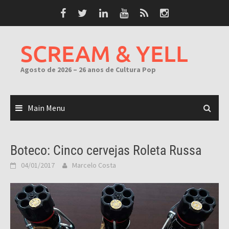
Skip
to
content
SCREAM & YELL
Agosto de 2026 – 26 anos de Cultura Pop
Main Menu
Boteco: Cinco cervejas Roleta Russa
04/01/2017
Marcelo Costa