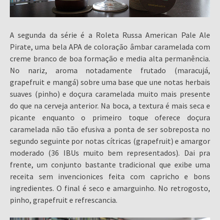
A segunda da série é a Roleta Russa American Pale Ale
Pirate, uma bela APA de coloração âmbar caramelada com
creme branco de boa formação e media alta permanência.
No nariz, aroma notadamente frutado (maracujá,
grapefruit e mangá) sobre uma base que une notas herbais
suaves (pinho) e doçura caramelada muito mais presente
do que na cerveja anterior. Na boca, a textura é mais seca e
picante enquanto o primeiro toque oferece doçura
caramelada não tão efusiva a ponta de ser sobreposta no
segundo seguinte por notas cítricas (grapefruit) e amargor
moderado (36 IBUs muito bem representados). Dai pra
frente, um conjunto bastante tradicional que exibe uma
receita sem invencionices feita com capricho e bons
ingredientes. O final é seco e amarguinho. No retrogosto,
pinho, grapefruit e refrescancia.