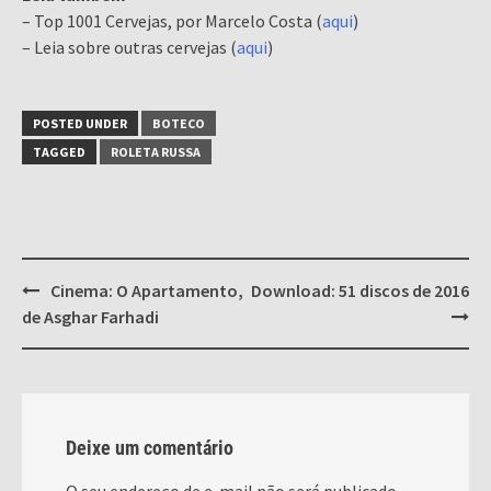
– Top 1001 Cervejas, por Marcelo Costa (
aqui
)
– Leia sobre outras cervejas (
aqui
)
POSTED UNDER
BOTECO
TAGGED
ROLETA RUSSA
Post
Cinema: O Apartamento,
Download: 51 discos de 2016
navigation
de Asghar Farhadi
Deixe um comentário