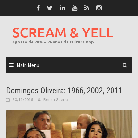
Skip
to
content
SCREAM & YELL
Agosto de 2026 – 26 anos de Cultura Pop
Main Menu
Domingos Oliveira: 1966, 2002, 2011
30/11/2016
Renan Guerra