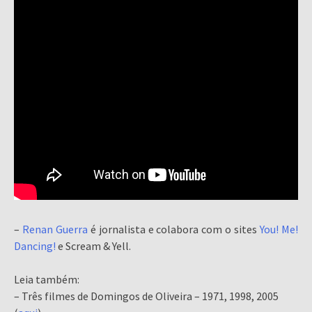
–
Renan Guerra
é jornalista e colabora com o sites
You! Me!
Dancing!
e Scream & Yell.
Leia também:
– Três filmes de Domingos de Oliveira – 1971, 1998, 2005