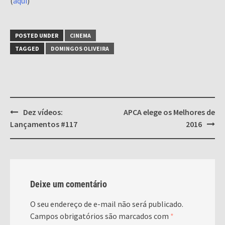
(
aqui
)
POSTED UNDER
CINEMA
TAGGED
DOMINGOS OLIVEIRA
Post
Dez vídeos:
APCA elege os Melhores de
navigation
Lançamentos #117
2016
Deixe um comentário
O seu endereço de e-mail não será publicado.
Campos obrigatórios são marcados com
*