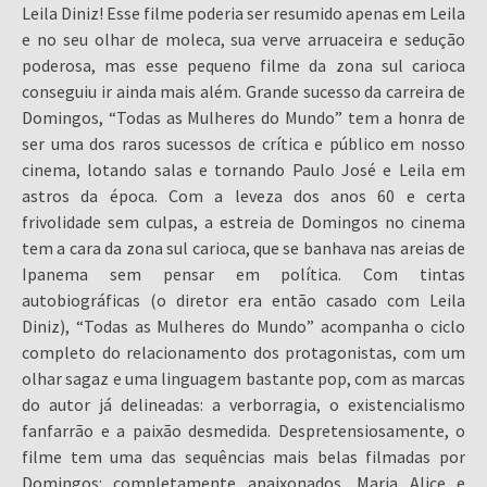
Leila Diniz! Esse filme poderia ser resumido apenas em Leila
e no seu olhar de moleca, sua verve arruaceira e sedução
poderosa, mas esse pequeno filme da zona sul carioca
conseguiu ir ainda mais além. Grande sucesso da carreira de
Domingos, “Todas as Mulheres do Mundo” tem a honra de
ser uma dos raros sucessos de crítica e público em nosso
cinema, lotando salas e tornando Paulo José e Leila em
astros da época. Com a leveza dos anos 60 e certa
frivolidade sem culpas, a estreia de Domingos no cinema
tem a cara da zona sul carioca, que se banhava nas areias de
Ipanema sem pensar em política. Com tintas
autobiográficas (o diretor era então casado com Leila
Diniz), “Todas as Mulheres do Mundo” acompanha o ciclo
completo do relacionamento dos protagonistas, com um
olhar sagaz e uma linguagem bastante pop, com as marcas
do autor já delineadas: a verborragia, o existencialismo
fanfarrão e a paixão desmedida. Despretensiosamente, o
filme tem uma das sequências mais belas filmadas por
Domingos: completamente apaixonados, Maria Alice e