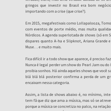
gringos que investir no Brasil era bom negóci
importando com a crise (que crise?).
Em 2015, megafestivais como Lollapalooza, Tomor
com eventos de porte médio, mas muita qualidade
Nórdicos. A agenda superlotada de shows (só em 
dispares quanto A-ha e Slipknot, Ariana Grande e
Muse… e muito mais.
Fica difícil ir a todo show que aparece, é preciso 
Nunca é legal perder um show do Pearl Jam ou do 
proibia sonhos. Há ainda aqueles shows que você 
blá blá blá posterior confirma a perda de um 
encaixam nessa categoria.
Assim, a lista de shows abaixo é, no mínimo, inter
tem fã que diz que ama a música, mas só se atreveu
porque a música se concretiza no palco, na relação