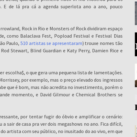
o. E de lá pra cá a agenda superlota ano a ano, pouco
rowland, Rock in Rio e Monsters of Rock dividiram espaço
, como Balaclava Fest, Popload Festival e Festival Dias
São Paulo,
510 artistas se apresentaram
) trouxe nomes tão
 Rod Stewart, Blind Guardian e Katy Perry, Damien Rice e
fazer escolha$, o que gera uma pequena lista de lamentações.
Morrissey, por exemplo, mas o preço elevado dos ingressos
sabe que é bom, mas não acredita no investimento, porém o
grande momento, e David Gilmour e Chemical Brothers se
essante, por tentar fugir do óbvio e amplificar o cenário:
 a sair de casa pra ver dois megashows no ano. Fica difícil,
 do artista com seu público, no inusitado do ao vivo, em que