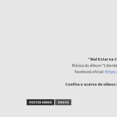
“Mal Estar na C
Música do álbum “Liberda
Facebook oficial:
https:
Confira o acervo de vídeos
POSTED UNDER
VIDEOS