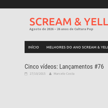
Skip
to
content
SCREAM & YEL
Agosto de 2026 – 26 anos de Cultura Pop
INÍCIO
MELHORES DO ANO SCREAM & YEL
Cinco vídeos: Lançamentos #76
27/10/2015
Marcelo Costa