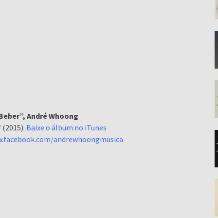
 Beber”, André Whoong
 (2015).
Baixe o álbum no iTunes
w.facebook.com/andrewhoongmusica