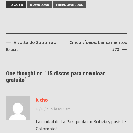
TAGGED
DOWNLOAD
FREEDOWNLOAD
Post
A volta do Spoon ao
Cinco vídeos: Lançamentos
navigation
Brasil
#73
One thought on “
15 discos para download
gratuito
”
lucho
10/10/2015 às 8:10 am
La ciudad de La Paz queda en Bolivia y pusiste
Colombia!