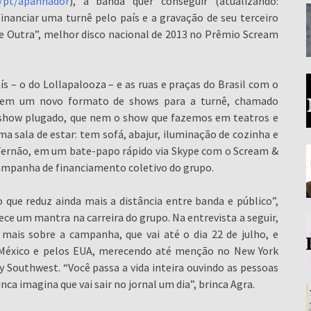
/pt/apanhador
), a banda quer conseguir (atualizando:
financiar uma turnê pelo país e a gravação de seu terceiro
te Outra”, melhor disco nacional de 2013 no Prêmio Scream
s – o do Lollapalooza – e as ruas e praças do Brasil com o
da em um novo formato de shows para a turnê, chamado
m show plugado, que nem o show que fazemos em teatros e
a sala de estar: tem sofá, abajur, iluminação de cozinha e
z Fernão, em um bate-papo rápido via Skype com o Scream &
campanha de financiamento coletivo do grupo.
 que reduz ainda mais a distância entre banda e público”,
ece um mantra na carreira do grupo. Na entrevista a seguir,
mais sobre a campanha, que vai até o dia 22 de julho, e
 México e pelos EUA, merecendo até menção no New York
 Southwest. “Você passa a vida inteira ouvindo as pessoas
ca imagina que vai sair no jornal um dia”, brinca Agra.