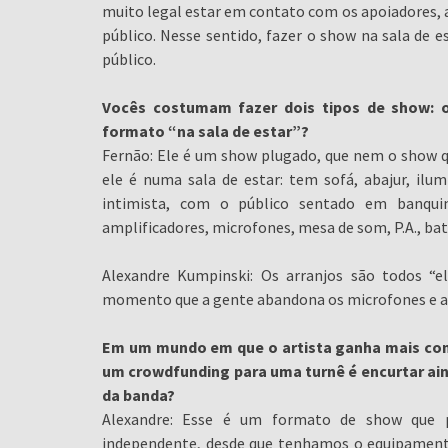
muito legal estar em contato com os apoiadores, a
público. Nesse sentido, fazer o show na sala de e
público.
Vocês costumam fazer dois tipos de show: o
formato “na sala de estar”?
Fernão: Ele é um show plugado, que nem o show q
ele é numa sala de estar: tem sofá, abajur, ilu
intimista, com o público sentado em banqu
amplificadores, microfones, mesa de som, P.A., ba
Alexandre Kumpinski: Os arranjos são todos “e
momento que a gente abandona os microfones e ap
Em um mundo em que o artista ganha mais com
um crowdfunding para uma turnê é encurtar ai
da banda?
Alexandre: Esse é um formato de show que 
independente, desde que tenhamos o equipamento 