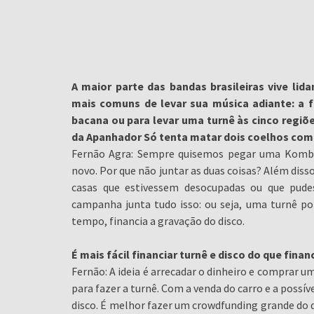
A maior parte das bandas brasileiras vive l
mais comuns de levar sua música adiante: a f
bacana ou para levar uma turnê às cinco regiõ
da Apanhador Só tenta matar dois coelhos com
Fernão Agra: Sempre quisemos pegar uma Kombi 
novo. Por que não juntar as duas coisas? Além diss
casas que estivessem desocupadas ou que pud
campanha junta tudo isso: ou seja, uma turnê por
tempo, financia a gravação do disco.
É mais fácil financiar turnê e disco do que fina
Fernão: A ideia é arrecadar o dinheiro e comprar 
para fazer a turnê. Com a venda do carro e a possí
disco. É melhor fazer um crowdfunding grande do 