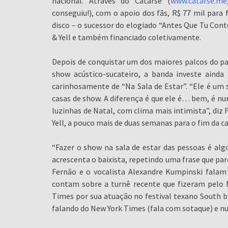
nacional. Através do Catarse (
www.catarse.me
conseguiu!), com o apoio dos fãs, R$ 77 mil para 
disco – o sucessor do elogiado “Antes Que Tu Con
& Yell e também financiado coletivamente.
Depois de conquistar um dos maiores palcos do paí
show acústico-sucateiro, a banda investe ain
carinhosamente de “Na Sala de Estar”. “Ele é u
casas de show. A diferença é que ele é… bem, é num
luzinhas de Natal, com clima mais intimista”, di
Yell, a pouco mais de duas semanas para o fim da 
“Fazer o show na sala de estar das pessoas é algo
acrescenta o baixista, repetindo uma frase que par
Fernão e o vocalista Alexandre Kumpinski falam 
contam sobre a turnê recente que fizeram pelo
Times por sua atuação no festival texano South by
falando do New York Times (fala com sotaque) e nun