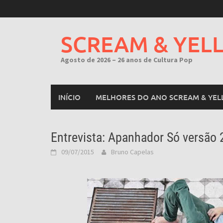
Skip
to
content
SCREAM & YEL
Agosto de 2026 – 26 anos de Cultura Pop
INÍCIO
MELHORES DO ANO SCREAM & YEL
Entrevista: Apanhador Só versão
09/07/2015
Bruno Capelas