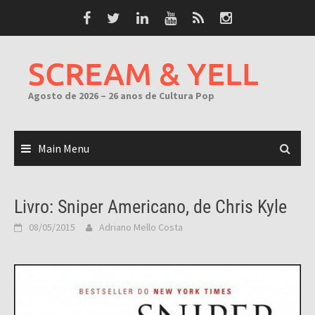
Skip
to
content
SCREAM & YELL
Agosto de 2026 – 26 anos de Cultura Pop
Main Menu
Livro: Sniper Americano, de Chris Kyle
08/05/2015
Adriano Mello Costa