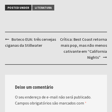
POSTED UNDER
LITERATURA
Post
Boteco EUA: três cervejas
Crítica: Best Coast retorna
navigation
ciganas da Stillwater
mais pop, mas não menos
cativante em “California
Nights”
Deixe um comentário
O seu endereço de e-mail não será publicado.
Campos obrigatórios são marcados com
*