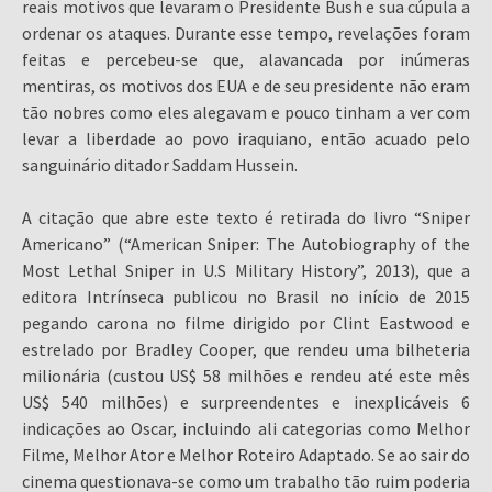
reais motivos que levaram o Presidente Bush e sua cúpula a
ordenar os ataques. Durante esse tempo, revelações foram
feitas e percebeu-se que, alavancada por inúmeras
mentiras, os motivos dos EUA e de seu presidente não eram
tão nobres como eles alegavam e pouco tinham a ver com
levar a liberdade ao povo iraquiano, então acuado pelo
sanguinário ditador Saddam Hussein.
A citação que abre este texto é retirada do livro “Sniper
Americano” (“American Sniper: The Autobiography of the
Most Lethal Sniper in U.S Military History”, 2013), que a
editora Intrínseca publicou no Brasil no início de 2015
pegando carona no filme dirigido por Clint Eastwood e
estrelado por Bradley Cooper, que rendeu uma bilheteria
milionária (custou US$ 58 milhões e rendeu até este mês
US$ 540 milhões) e surpreendentes e inexplicáveis 6
indicações ao Oscar, incluindo ali categorias como Melhor
Filme, Melhor Ator e Melhor Roteiro Adaptado. Se ao sair do
cinema questionava-se como um trabalho tão ruim poderia