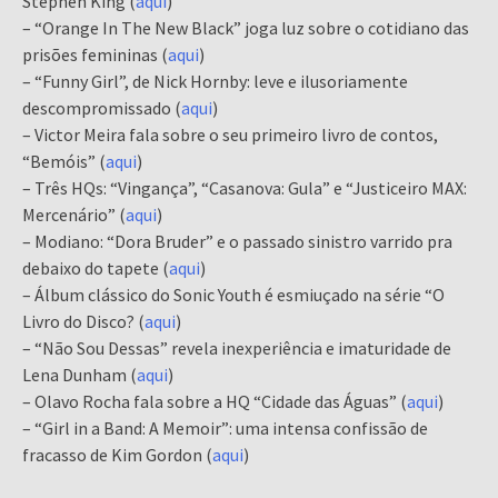
Stephen King (
aqui
)
– “Orange In The New Black” joga luz sobre o cotidiano das
prisões femininas (
aqui
)
– “Funny Girl”, de Nick Hornby: leve e ilusoriamente
descompromissado (
aqui
)
– Victor Meira fala sobre o seu primeiro livro de contos,
“Bemóis” (
aqui
)
– Três HQs: “Vingança”, “Casanova: Gula” e “Justiceiro MAX:
Mercenário” (
aqui
)
– Modiano: “Dora Bruder” e o passado sinistro varrido pra
debaixo do tapete (
aqui
)
– Álbum clássico do Sonic Youth é esmiuçado na série “O
Livro do Disco? (
aqui
)
– “Não Sou Dessas” revela inexperiência e imaturidade de
Lena Dunham (
aqui
)
– Olavo Rocha fala sobre a HQ “Cidade das Águas” (
aqui
)
– “Girl in a Band: A Memoir”: uma intensa confissão de
fracasso de Kim Gordon (
aqui
)