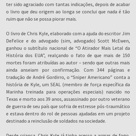
ter sido agraciado com tantas indicações, depois de acabar
o livro que deu origem ao longa se conclui que nada é tão
ruim que não se possa piorar mais.
O livro de Chris Kyle, elaborado com a ajuda do escritor Jim
DeFelice e do advogado (sim, advogado) Scott McEwen,
ganhou o subtítulo nacional de “O Atirador Mais Letal da
História dos EUA”, realçando o fato de que mais de 150
mortes foram atribuídas ao autor – sendo que outras mais
ainda anseiam por confirmação. Com 344 páginas e
tradução de André Gordirro, o “Sniper Americano” conta a
história de Kyle, um SEAL (membro de força específica da
Marinha treinada para operações especiais) nascido no
Texas e morto aos 39 anos, assassinado por outro veterano
de guerra de seu país que sofria de estresse pós-traumático
e estava dentro do rol de pessoas ajudadas em um projeto
destinado a reinclusão de soldados na sociedade.
Desde criança, Chris Kyle já tinha acesso a armas de fogo,