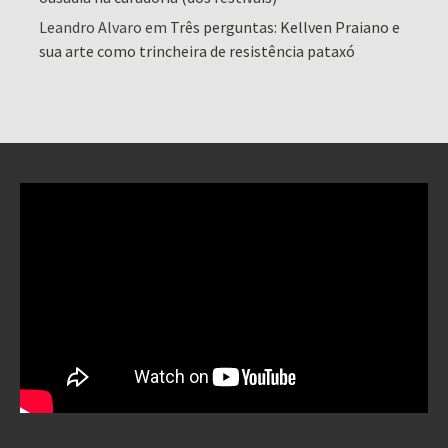
Leandro Alvaro
em
Três perguntas: Kellven Praiano e
sua arte como trincheira de resistência pataxó