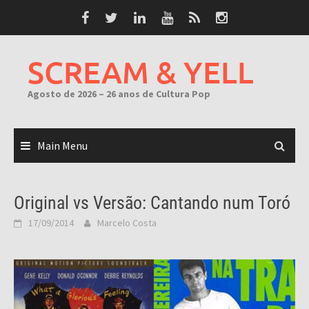
Skip
to
content
SCREAM & YELL
Agosto de 2026 – 26 anos de Cultura Pop
Main Menu
Original vs Versão: Cantando num Toró
17/09/2014
Marcelo Costa