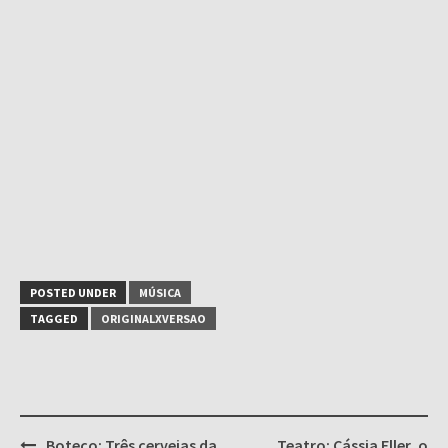
POSTED UNDER
MÚSICA
TAGGED
ORIGINALXVERSAO
Post
Boteco: Três cervejas da
Teatro: Cássia Eller, o