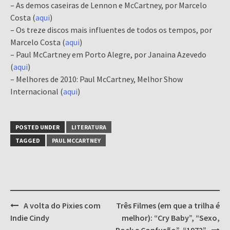
– As demos caseiras de Lennon e McCartney, por Marcelo
Costa (
aqui
)
– Os treze discos mais influentes de todos os tempos, por
Marcelo Costa (
aqui
)
– Paul McCartney em Porto Alegre, por Janaina Azevedo
(
aqui
)
– Melhores de 2010: Paul McCartney, Melhor Show
Internacional (
aqui
)
POSTED UNDER
LITERATURA
TAGGED
PAUL MCCARTNEY
Post
A volta do Pixies com
Três Filmes (em que a trilha é
navigation
Indie Cindy
melhor): “Cry Baby”, “Sexo,