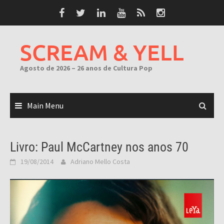
Skip
to
content
SCREAM & YELL
Agosto de 2026 – 26 anos de Cultura Pop
Main Menu
Livro: Paul McCartney nos anos 70
19/08/2014
Adriano Mello Costa