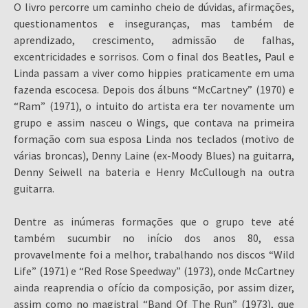
O livro percorre um caminho cheio de dúvidas, afirmações,
questionamentos e inseguranças, mas também de
aprendizado, crescimento, admissão de falhas,
excentricidades e sorrisos. Com o final dos Beatles, Paul e
Linda passam a viver como hippies praticamente em uma
fazenda escocesa. Depois dos álbuns “McCartney” (1970) e
“Ram” (1971), o intuito do artista era ter novamente um
grupo e assim nasceu o Wings, que contava na primeira
formação com sua esposa Linda nos teclados (motivo de
várias broncas), Denny Laine (ex-Moody Blues) na guitarra,
Denny Seiwell na bateria e Henry McCullough na outra
guitarra.
Dentre as inúmeras formações que o grupo teve até
também sucumbir no início dos anos 80, essa
provavelmente foi a melhor, trabalhando nos discos “Wild
Life” (1971) e “Red Rose Speedway” (1973), onde McCartney
ainda reaprendia o ofício da composição, por assim dizer,
assim como no magistral “Band Of The Run” (1973), que