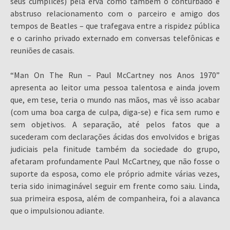
seus cúmplices) pela erva como também o conturbado e
abstruso relacionamento com o parceiro e amigo dos
tempos de Beatles – que trafegava entre a rispidez pública
e o carinho privado externado em conversas telefônicas e
reuniões de casais.
“Man On The Run – Paul McCartney nos Anos 1970”
apresenta ao leitor uma pessoa talentosa e ainda jovem
que, em tese, teria o mundo nas mãos, mas vê isso acabar
(com uma boa carga de culpa, diga-se) e fica sem rumo e
sem objetivos. A separação, até pelos fatos que a
sucederam com declarações ácidas dos envolvidos e brigas
judiciais pela finitude também da sociedade do grupo,
afetaram profundamente Paul McCartney, que não fosse o
suporte da esposa, como ele próprio admite várias vezes,
teria sido inimaginável seguir em frente como saiu. Linda,
sua primeira esposa, além de companheira, foi a alavanca
que o impulsionou adiante.