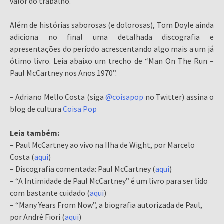
valor do trabalho.
Além de histórias saborosas (e dolorosas), Tom Doyle ainda
adiciona no final uma detalhada discografia e
apresentações do período acrescentando algo mais a um já
ótimo livro. Leia abaixo um trecho de “Man On The Run –
Paul McCartney nos Anos 1970”.
– Adriano Mello Costa (siga
@coisapop
no Twitter) assina o
blog de cultura
Coisa Pop
Leia também:
– Paul McCartney ao vivo na Ilha de Wight, por Marcelo
Costa (
aqui
)
– Discografia comentada: Paul McCartney (
aqui
)
– “A Intimidade de Paul McCartney” é um livro para ser lido
com bastante cuidado (
aqui
)
– “Many Years From Now”, a biografia autorizada de Paul,
por André Fiori (
aqui
)