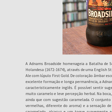
A Adnams Broadside homenageia a Batalha de Sol
Holandesa (1672-1674), através de uma English Str
Ale com lúpulo First Gold. De coloração âmbar es
excelente formação e longa permanência, a Adn
caracteristicamente inglês. É possível sentir sug
muito caramelo e leve percepção herbal. Na boca,
ainda que com sugestão caramelada. O conjunto 
vermelhas, diferente do aroma) e a sensação de 
caramelado, alcaçuz e um toque suavemente a