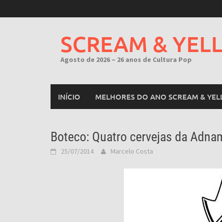
Skip
to
content
SCREAM & YEL
Agosto de 2026 – 26 anos de Cultura Pop
INÍCIO
MELHORES DO ANO SCREAM & YEL
Boteco: Quatro cervejas da Adna
25/07/2014
Marcelo Costa