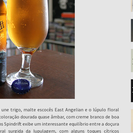
 une trigo, malte escocês East Angelian e o lúpulo floral
 coloração dourada quase âmbar, com creme branco de boa
Spindrift exibe um interessante equilíbrio entre a doçura
oral surgida da lupulagem, com alguns toques cítricos