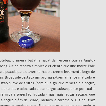
ebay, primeira batalha naval da Terceira Guerra Anglo-
ong Ale de receita simples e eficiente que une malte Pale
cura puxada para o avermelhado e creme levemente bege de
ams Broadside destaca um aroma extremamente maltado e
estão suave de frutas (cereja), algo que remete a alcaçuz,
 a entrada é adocicada e o amargor subsequente pontual –
reforça a sugestão frutada (mas mais frutas escuras que
alcaçuz além de, claro, melaço e caramelo. O final traz
margo e apaixonante. No retrogosto, mais caramelo e