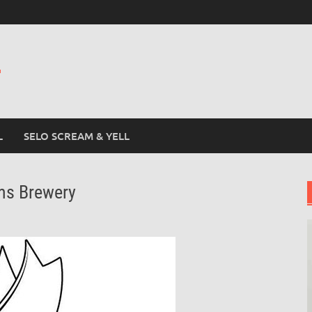
L
L
SELO SCREAM & YELL
ms Brewery