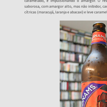
caramelado, e impulsionando o amargor. O res
saborosa, com amargor alto, mas não inibidor, car
cítricas (maracujá, laranja e abacaxi) e leve carame