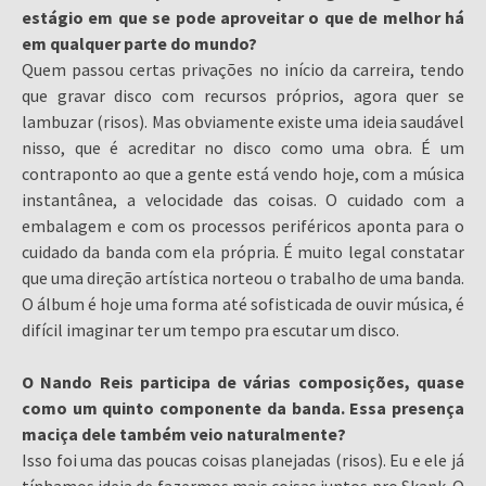
estágio em que se pode aproveitar o que de melhor há
em qualquer parte do mundo?
Quem passou certas privações no início da carreira, tendo
que gravar disco com recursos próprios, agora quer se
lambuzar (risos). Mas obviamente existe uma ideia saudável
nisso, que é acreditar no disco como uma obra. É um
contraponto ao que a gente está vendo hoje, com a música
instantânea, a velocidade das coisas. O cuidado com a
embalagem e com os processos periféricos aponta para o
cuidado da banda com ela própria. É muito legal constatar
que uma direção artística norteou o trabalho de uma banda.
O álbum é hoje uma forma até sofisticada de ouvir música, é
difícil imaginar ter um tempo pra escutar um disco.
O Nando Reis participa de várias composições, quase
como um quinto componente da banda. Essa presença
maciça dele também veio naturalmente?
Isso foi uma das poucas coisas planejadas (risos). Eu e ele já
tínhamos ideia de fazermos mais coisas juntos pro Skank. O