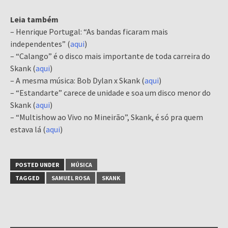
Leia também
– Henrique Portugal: “As bandas ficaram mais
independentes” (
aqui
)
– “Calango” é o disco mais importante de toda carreira do
Skank (
aqui
)
– A mesma música: Bob Dylan x Skank (
aqui
)
– “Estandarte” carece de unidade e soa um disco menor do
Skank (
aqui
)
– “Multishow ao Vivo no Mineirão”, Skank, é só pra quem
estava lá (
aqui
)
POSTED UNDER
MÚSICA
TAGGED
SAMUEL ROSA
SKANK