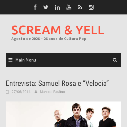
Skip
to
content
SCREAM & YELL
Agosto de 2026 – 26 anos de Cultura Pop
Main Menu
Entrevista: Samuel Rosa e “Velocia”
27/06/2014
Marcos Paulino