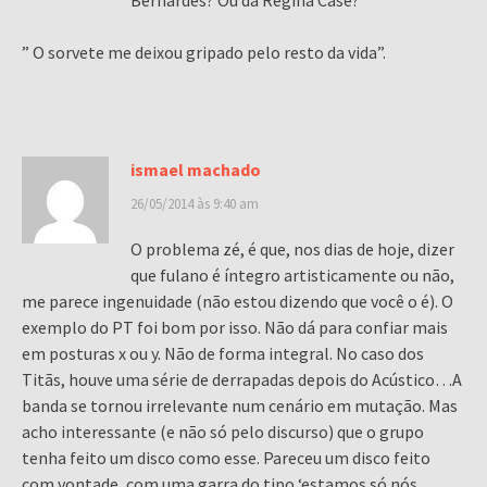
Bernardes? Ou da Regina Casé?
” O sorvete me deixou gripado pelo resto da vida”.
ismael machado
26/05/2014 às 9:40 am
O problema zé, é que, nos dias de hoje, dizer
que fulano é íntegro artisticamente ou não,
me parece ingenuidade (não estou dizendo que você o é). O
exemplo do PT foi bom por isso. Não dá para confiar mais
em posturas x ou y. Não de forma integral. No caso dos
Titãs, houve uma série de derrapadas depois do Acústico…A
banda se tornou irrelevante num cenário em mutação. Mas
acho interessante (e não só pelo discurso) que o grupo
tenha feito um disco como esse. Pareceu um disco feito
com vontade, com uma garra do tipo ‘estamos só nós