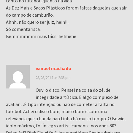
tanto no futebol, quanto na vida.
As Dez Mais e Sacos Plásticos foram faltas daquelas que sair
do campo de camburão.
Ahhh, não quero ser juiz, hein!!!
Só comentarista.
Bemmmmmm mais fácil. hehhehe
ismael machado
25/05/2014 às 2:38 pm
Ouvi o disco. Pensei na coisa do zé, de
integridade artística. É algo complexo de
avaliar…É tipo intenção ou nao de cometer a falta no
futebol. Achei o disco bom, muito bom e com uma
relevância que a banda não tinha há muito tempo. O Bowie,
ídolo máximo, foi íntegro artisticamente nos anos 80?
Dylan foi? Pink Floyd foi? Jesus and Mary Chain admitem