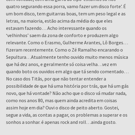
quatro segurando essa porra, vamo fazer um disco forte’. É
um bom disco, tem guitarras boas, tem um peso legal e as
letras, na maioria, estão acima da média do que eles
estavam fazendo… Acho interessante quando os
‘velhinhos’ saem da zona de conforto e produzem algo
relevante. Como o Erasmo, Gulherme Arantes, Lô Borges…
fizeram recentemente. Como o Zé Ramalho encarando o
Sepultura…Atualmente tenho ouvido muito menos música
que há dez anos, e geralmente só coisa velha…vez em
quando boto os ouvidos em algo que tá sendo comentado…
No caso dos Titãs, por que não tentar entender a
possibilidade de que há uma história por trás, que há um gás
novo, que há vontade? Não acho que o disco vá mudar nada,
como nos anos 80, mas quem ainda acredita em coisas
assim hoje em dia? Ouvi o disco de peito aberto. Gostei,
segue a vida, as contas a pagar, os problemas a superar e os
sonhos a sonhar. é apenas rock and roll…ainda gosto.