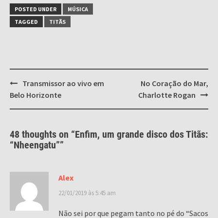
POSTED UNDER
MÚSICA
TAGGED
TITÃS
Post
Transmissor ao vivo em
No Coração do Mar,
navigation
Belo Horizonte
Charlotte Rogan
48 thoughts on “
Enfim, um grande disco dos Titãs:
“Nheengatu”
”
Alex
22/01/2019 às 5:45 am
Não sei por que pegam tanto no pé do “Sacos