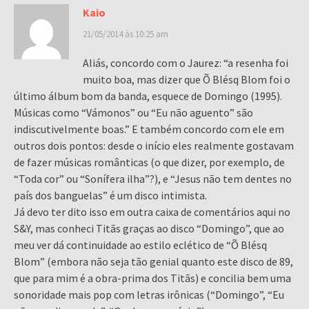
Kaio
21/05/2014 às 10:25 am
Aliás, concordo com o Jaurez: “a resenha foi
muito boa, mas dizer que Õ Blésq Blom foi o
último álbum bom da banda, esquece de Domingo (1995).
Músicas como “Vámonos” ou “Eu não aguento” são
indiscutivelmente boas.” E também concordo com ele em
outros dois pontos: desde o início eles realmente gostavam
de fazer músicas românticas (o que dizer, por exemplo, de
“Toda cor” ou “Sonífera ilha”?), e “Jesus não tem dentes no
país dos banguelas” é um disco intimista.
Já devo ter dito isso em outra caixa de comentários aqui no
S&Y, mas conheci Titãs graças ao disco “Domingo”, que ao
meu ver dá continuidade ao estilo eclético de “Õ Blésq
Blom” (embora não seja tão genial quanto este disco de 89,
que para mim é a obra-prima dos Titãs) e concilia bem uma
sonoridade mais pop com letras irônicas (“Domingo”, “Eu