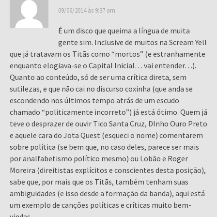
09/06/2014 às 9:37 am
É um disco que queima a língua de muita
gente sim. Inclusive de muitos na Scream Yell
que já tratavam os Titãs como “mortos” (e estranhamente
enquanto elogiava-se o Capital Inicial… vai entender…).
Quanto ao conteúdo, só de ser uma crítica direta, sem
sutilezas, e que não cai no discurso coxinha (que anda se
escondendo nos últimos tempo atrás de um escudo
chamado “politicamente incorreto”) já está ótimo. Quem já
teve o desprazer de ouvir Tico Santa Cruz, DInho Ouro Preto
e aquele cara do Jota Quest (esqueci o nome) comentarem
sobre política (se bem que, no caso deles, parece ser mais
por analfabetismo político mesmo) ou Lobão e Roger
Moreira (direitistas explícitos e conscientes desta posição),
sabe que, por mais que os Titãs, também tenham suas
ambiguidades (e isso desde a formação da banda), aqui está
um exemplo de canções políticas e críticas muito bem-
vindas.