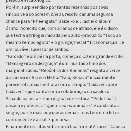
pesado e escatológico.
Porém, surpreendido por tantas resenhas positivas
(inclusive a do Scream & Yell), resolvi dar uma segunda
chance para “Nheengatu”. Baixei-o e… achei o álbum
ótimo! Acredito que, com 20 anos de atraso, ele é o disco
que fecha a trilogia iniciada pelo auto-produzido “Tudo ao
mesmo tempo agora” e o grunge/metal “Titanomaquia”; é
um louvável sucessor de ambos.
“Fardado” é um pé na porta, começa o CD em grande estilo.
“Mensageiro da desgraça” é um inusitado hino dos
marginalizados. “República dos Bananas” resgata a verve
discursiva de Branco Mello. “Fala, Renata” inicialmente
parece tola, mas melhora com o tempo. “Cadáver sobre
Cadáver” – que conta com a colaboração do saudoso
Arnaldo na letra – é um digno bate-estaca. “Pedofilia” é
ousada e polêmica. “Quem são os animais?” é candidata a
single, pois é mais pop que as demais mas tem uma letra
contundente e atual. E por aí vai.
Finalmente os Titãs voltaram à boa forma! A turnê “Cabeça