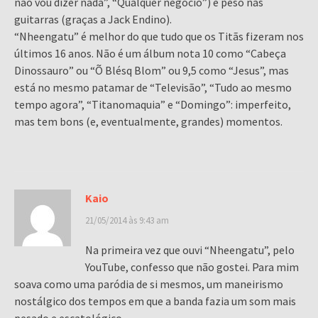
não vou dizer nada”, “Qualquer negócio”) e peso nas
guitarras (graças a Jack Endino).
“Nheengatu” é melhor do que tudo que os Titãs fizeram nos
últimos 16 anos. Não é um álbum nota 10 como “Cabeça
Dinossauro” ou “Õ Blésq Blom” ou 9,5 como “Jesus”, mas
está no mesmo patamar de “Televisão”, “Tudo ao mesmo
tempo agora”, “Titanomaquia” e “Domingo”: imperfeito,
mas tem bons (e, eventualmente, grandes) momentos.
Kaio
21/05/2014 às 9:43 am
Na primeira vez que ouvi “Nheengatu”, pelo
YouTube, confesso que não gostei. Para mim
soava como uma paródia de si mesmos, um maneirismo
nostálgico dos tempos em que a banda fazia um som mais