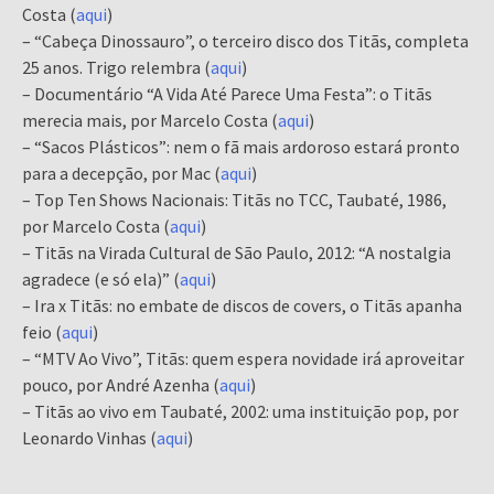
Costa (
aqui
)
– “Cabeça Dinossauro”, o terceiro disco dos Titãs, completa
25 anos. Trigo relembra (
aqui
)
– Documentário “A Vida Até Parece Uma Festa”: o Titãs
merecia mais, por Marcelo Costa (
aqui
)
– “Sacos Plásticos”: nem o fã mais ardoroso estará pronto
para a decepção, por Mac (
aqui
)
– Top Ten Shows Nacionais: Titãs no TCC, Taubaté, 1986,
por Marcelo Costa (
aqui
)
– Titãs na Virada Cultural de São Paulo, 2012: “A nostalgia
agradece (e só ela)” (
aqui
)
– Ira x Titãs: no embate de discos de covers, o Titãs apanha
feio (
aqui
)
– “MTV Ao Vivo”, Titãs: quem espera novidade irá aproveitar
pouco, por André Azenha (
aqui
)
– Titãs ao vivo em Taubaté, 2002: uma instituição pop, por
Leonardo Vinhas (
aqui
)