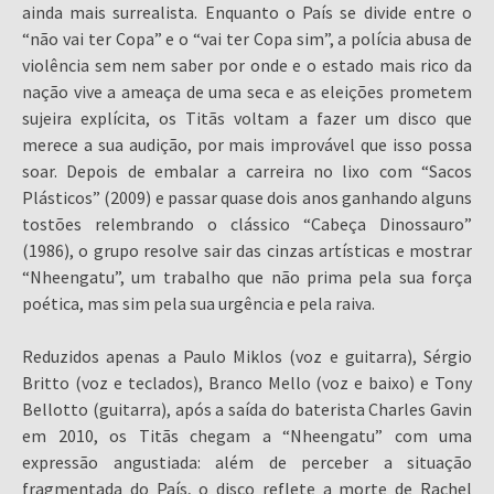
ainda mais surrealista. Enquanto o País se divide entre o
“não vai ter Copa” e o “vai ter Copa sim”, a polícia abusa de
violência sem nem saber por onde e o estado mais rico da
nação vive a ameaça de uma seca e as eleições prometem
sujeira explícita, os Titãs voltam a fazer um disco que
merece a sua audição, por mais improvável que isso possa
soar. Depois de embalar a carreira no lixo com “Sacos
Plásticos” (2009) e passar quase dois anos ganhando alguns
tostões relembrando o clássico “Cabeça Dinossauro”
(1986), o grupo resolve sair das cinzas artísticas e mostrar
“Nheengatu”, um trabalho que não prima pela sua força
poética, mas sim pela sua urgência e pela raiva.
Reduzidos apenas a Paulo Miklos (voz e guitarra), Sérgio
Britto (voz e teclados), Branco Mello (voz e baixo) e Tony
Bellotto (guitarra), após a saída do baterista Charles Gavin
em 2010, os Titãs chegam a “Nheengatu” com uma
expressão angustiada: além de perceber a situação
fragmentada do País, o disco reflete a morte de Rachel