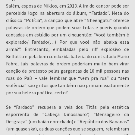
Salém, esposa de Miklos, em 2013. A ira do cantor pode ser
percebida logo na abertura do álbum, “Fardado”. Neta do
clássico “Polícia”, a canção que abre “Nheengatu” oferece
palavras de ordem que podem soar tolas e pueris quando
cantadas em estúdio por um cinquentão: “Você também é
explorado/ Fardado(…) Por que você não abaixa essa
arma?”. Entretanto, embaladas pelo riff explosivo de
Bellotto e pela bem conduzida bateria do contratado Mario
Fabre, tais palavras de ordem poderiam muito bem virar
canção de protesto pelas gargantas de 10 mil pessoas nas
ruas do País – vale lembrar que “vem pra rua” ou “sem
violência” são gritos que também não primam exatamente
por sua beleza poética, certo?
Se “Fardado” recupera a veia dos Titãs pela estética
esporrenta de “Cabeça Dinossauro”, “Mensageiro da
Desgraça” (um baião enrockado) e “República dos Bananas”
(um quase ska), as duas canções que se seguem, relembram