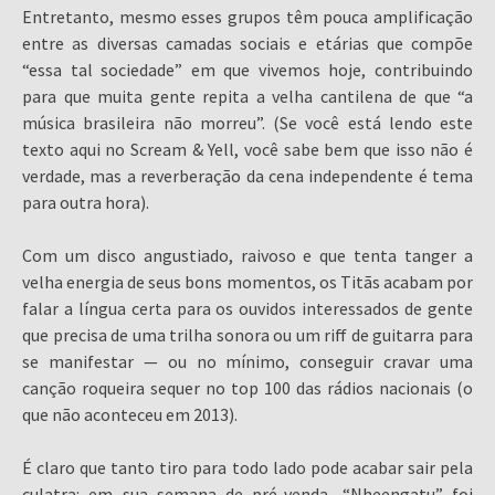
Entretanto, mesmo esses grupos têm pouca amplificação
entre as diversas camadas sociais e etárias que compõe
“essa tal sociedade” em que vivemos hoje, contribuindo
para que muita gente repita a velha cantilena de que “a
música brasileira não morreu”. (Se você está lendo este
texto aqui no Scream & Yell, você sabe bem que isso não é
verdade, mas a reverberação da cena independente é tema
para outra hora).
Com um disco angustiado, raivoso e que tenta tanger a
velha energia de seus bons momentos, os Titãs acabam por
falar a língua certa para os ouvidos interessados de gente
que precisa de uma trilha sonora ou um riff de guitarra para
se manifestar — ou no mínimo, conseguir cravar uma
canção roqueira sequer no top 100 das rádios nacionais (o
que não aconteceu em 2013).
É claro que tanto tiro para todo lado pode acabar sair pela
culatra: em sua semana de pré-venda, “Nheengatu” foi