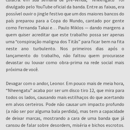
divulgado pelo YouTube oficial da banda. Entre as faixas, era
possível ouvir o jingle festivo que um dos maiores bancos do
país preparou para a Copa do Mundo, cantado por gente
como Fernanda Takai e… Paulo Miklos — dando margens a
quem quiser acreditar que este trabalho possa ser apenas
uma “conspiração maligna dos Titãs” para ficar bem na fita
neste ano turbulento. Nos primeiros dias após o
lançamento do trabalho, não faltou quem procurasse
devastar ou louvar como obra-prima na rede social mais
próxima de você.
Devagar com o andor, Leonor. Em pouco mais de meia hora,
“Nheengatu” acaba por ser um disco tiro 12, que mira para
todos os lados, causando mais estilhaços do que acertando
em alvos certeiros. Pode não causar um impacto profundo
(a não ser por alguma bala perdida), mas tem a capacidade
de deixar marcas, mostrando a cara de uma banda que já
cansou de falar sobre desordem, miséria e bichos escrotos.