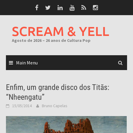
Skip
to
content
SCREAM & YELL
Agosto de 2026 – 26 anos de Cultura Pop
Main Menu
Enfim, um grande disco dos Titãs:
“Nheengatu”
15/05/2014
Bruno Capelas