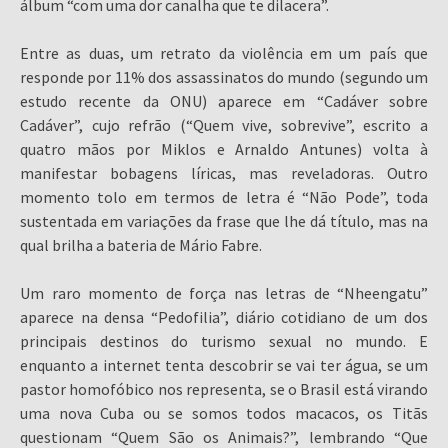
álbum “com uma dor canalha que te dilacera”.
Entre as duas, um retrato da violência em um país que
responde por 11% dos assassinatos do mundo (segundo um
estudo recente da ONU) aparece em “Cadáver sobre
Cadáver”, cujo refrão (“Quem vive, sobrevive”, escrito a
quatro mãos por Miklos e Arnaldo Antunes) volta à
manifestar bobagens líricas, mas reveladoras. Outro
momento tolo em termos de letra é “Não Pode”, toda
sustentada em variações da frase que lhe dá título, mas na
qual brilha a bateria de Mário Fabre.
Um raro momento de força nas letras de “Nheengatu”
aparece na densa “Pedofilia”, diário cotidiano de um dos
principais destinos do turismo sexual no mundo. E
enquanto a internet tenta descobrir se vai ter água, se um
pastor homofóbico nos representa, se o Brasil está virando
uma nova Cuba ou se somos todos macacos, os Titãs
questionam “Quem São os Animais?”, lembrando “Que