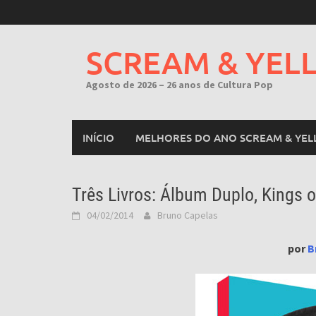
Skip
to
content
SCREAM & YEL
Agosto de 2026 – 26 anos de Cultura Pop
INÍCIO
MELHORES DO ANO SCREAM & YEL
Três Livros: Álbum Duplo, Kings o
04/02/2014
Bruno Capelas
por
B