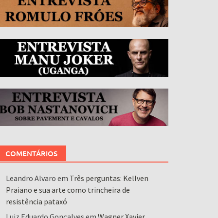
COMENTÁRIOS
Leandro Alvaro
em
Três perguntas: Kellven
Praiano e sua arte como trincheira de
resistência pataxó
Luiz Eduardo Gonçalves
em
Wagner Xavier