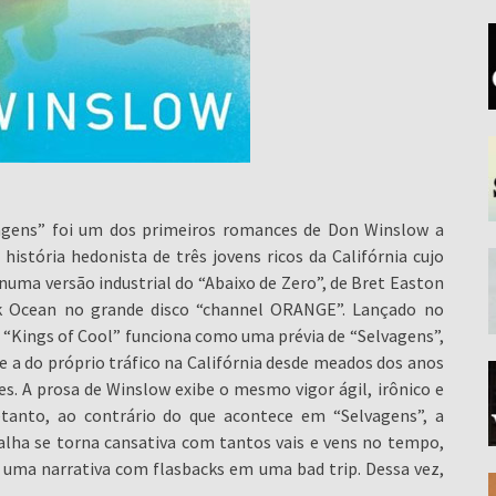
vagens” foi um dos primeiros romances de Don Winslow a
istória hedonista de três jovens ricos da Califórnia cujo
numa versão industrial do “Abaixo de Zero”, de Bret Easton
nk Ocean no grande disco “channel ORANGE”. Lançado no
a, “Kings of Cool” funciona como uma prévia de “Selvagens”,
e a do próprio tráfico na Califórnia desde meados dos anos
es. A prosa de Winslow exibe o mesmo vigor ágil, irônico e
retanto, ao contrário do que acontece em “Selvagens”, a
alha se torna cansativa com tantos vais e vens no tempo,
 uma narrativa com flasbacks em uma bad trip. Dessa vez,