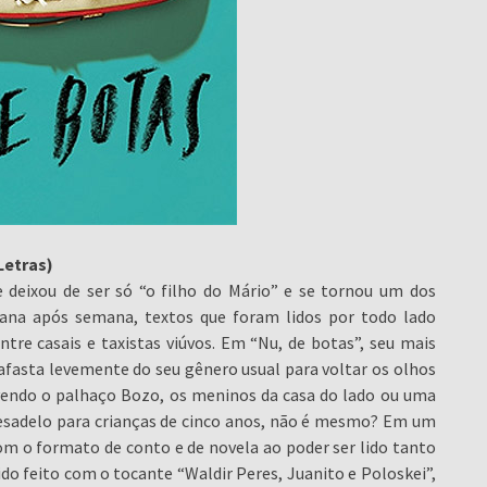
Letras)
le deixou de ser só “o filho do Mário” e se tornou um dos
mana após semana, textos que foram lidos por todo lado
ntre casais e taxistas viúvos. Em “Nu, de botas”, seu mais
e afasta levemente do seu gênero usual para voltar os olhos
lvendo o palhaço Bozo, os meninos da casa do lado ou uma
pesadelo para crianças de cinco anos, não é mesmo? Em um
com o formato de conto e de novela ao poder ser lido tanto
o feito com o tocante “Waldir Peres, Juanito e Poloskei”,