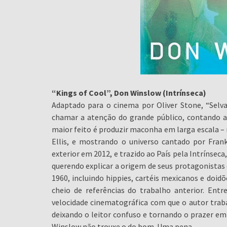
“Kings of Cool”, Don Winslow (Intrínseca)
Adaptado para o cinema por Oliver Stone, “Sel
chamar a atenção do grande público, contando a h
maior feito é produzir maconha em larga escala – 
Ellis, e mostrando o universo cantado por Fra
exterior em 2012, e trazido ao País pela Intrínsec
querendo explicar a origem de seus protagonistas 
1960, incluindo hippies, cartéis mexicanos e doidõ
cheio de referências do trabalho anterior. Ent
velocidade cinematográfica com que o autor trab
deixando o leitor confuso e tornando o prazer em
Winslow não trouxe o do bom. Uma pena.