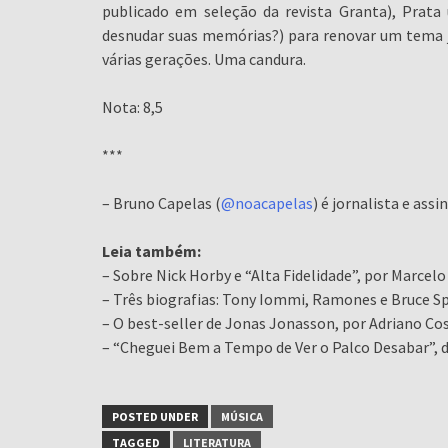
publicado em seleção da revista Granta), Prata 
desnudar suas memórias?) para renovar um tema já
várias gerações. Uma candura.
Nota: 8,5
***
– Bruno Capelas (
@noacapelas
) é jornalista e ass
Leia também:
– Sobre Nick Horby e “Alta Fidelidade”, por Marcelo
– Três biografias: Tony Iommi, Ramones e Bruce Sp
– O best-seller de Jonas Jonasson, por Adriano Cos
– “Cheguei Bem a Tempo de Ver o Palco Desabar”, d
POSTED UNDER
MÚSICA
TAGGED
LITERATURA