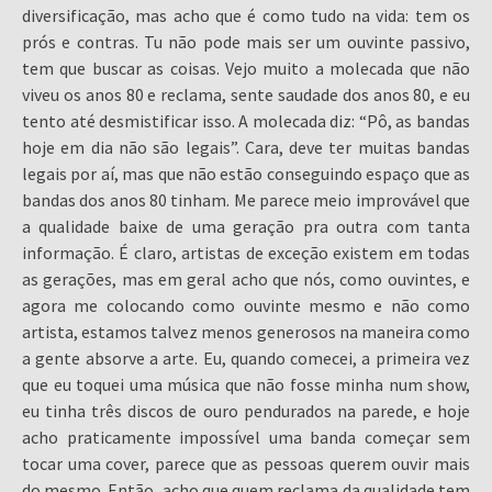
diversificação, mas acho que é como tudo na vida: tem os
prós e contras. Tu não pode mais ser um ouvinte passivo,
tem que buscar as coisas. Vejo muito a molecada que não
viveu os anos 80 e reclama, sente saudade dos anos 80, e eu
tento até desmistificar isso. A molecada diz: “Pô, as bandas
hoje em dia não são legais”. Cara, deve ter muitas bandas
legais por aí, mas que não estão conseguindo espaço que as
bandas dos anos 80 tinham. Me parece meio improvável que
a qualidade baixe de uma geração pra outra com tanta
informação. É claro, artistas de exceção existem em todas
as gerações, mas em geral acho que nós, como ouvintes, e
agora me colocando como ouvinte mesmo e não como
artista, estamos talvez menos generosos na maneira como
a gente absorve a arte. Eu, quando comecei, a primeira vez
que eu toquei uma música que não fosse minha num show,
eu tinha três discos de ouro pendurados na parede, e hoje
acho praticamente impossível uma banda começar sem
tocar uma cover, parece que as pessoas querem ouvir mais
do mesmo. Então, acho que quem reclama da qualidade tem