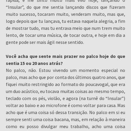
rápida, e me sinto muito mais vivo hoje, lançando o
“Insular”, do que me sentia lançando discos que fizeram
muito sucesso, tocaram muito, venderam muito, mas que,
logo depois que tu lançava, tu estava naquela alegria, a fim
de mostrar tudo, mas tu entrava meio que num trem muito
lento, de tocar uma música, de tocar outra, e hoje em dia a
gente pode ser mais ágil nesse sentido.
Você acha que sente mais prazer no palco hoje do que
sentia 15 ou 20 anos atrás?
No palco, não. Estou vivendo um momento especial no
palco, mas acho que por conta dos últimos quatro anos, que
fiquei muito restringido ao formato do poucavogal, que era
um duo acústico, eu tocava muitas coisas ao mesmo tempo,
teclado com os pés, violão, e agora (na turnê do “Insular”)
voltar ao baixo e ao microfone é como voltar para casa. Mas
acho que é uma coisa só dessa transição. No palco em si eu
sempre senti uma coisa bacana, mas, em relação à maneira
como eu posso divulgar meu trabalho, acho uma coisa