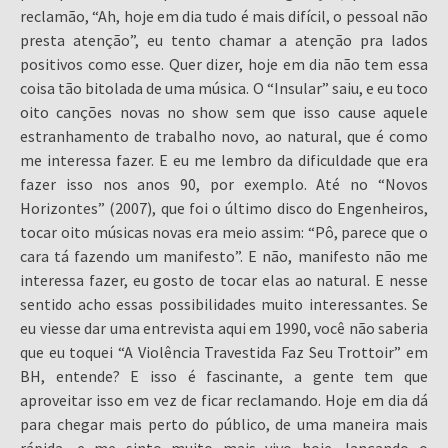
reclamão, “Ah, hoje em dia tudo é mais difícil, o pessoal não
presta atenção”, eu tento chamar a atenção pra lados
positivos como esse. Quer dizer, hoje em dia não tem essa
coisa tão bitolada de uma música. O “Insular” saiu, e eu toco
oito canções novas no show sem que isso cause aquele
estranhamento de trabalho novo, ao natural, que é como
me interessa fazer. E eu me lembro da dificuldade que era
fazer isso nos anos 90, por exemplo. Até no “Novos
Horizontes” (2007), que foi o último disco do Engenheiros,
tocar oito músicas novas era meio assim: “Pô, parece que o
cara tá fazendo um manifesto”. E não, manifesto não me
interessa fazer, eu gosto de tocar elas ao natural. E nesse
sentido acho essas possibilidades muito interessantes. Se
eu viesse dar uma entrevista aqui em 1990, você não saberia
que eu toquei “A Violência Travestida Faz Seu Trottoir” em
BH, entende? E isso é fascinante, a gente tem que
aproveitar isso em vez de ficar reclamando. Hoje em dia dá
para chegar mais perto do público, de uma maneira mais