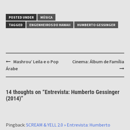
POSTED UNDER
MÚSICA
TAGGED
ENGENHEIROS DO HAWAII
HUMBERTO GESSINGER
Post
Mashrou’ Leila e o Pop
Cinema: Álbum de Família
navigation
Árabe
14 thoughts on “
Entrevista: Humberto Gessinger
(2014)
”
Pingback:
SCREAM & YELL 2.0 » Entrevista: Humberto