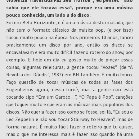
Violência Travestida Faz Seu Trottoir”, eu pensei: “Não
sabia que ele tocava essa”, porque era uma música
pouco conhecida, um lado B do disco.
Foi em Belo Horizonte, e é uma música desformatada, que
não tem o formato clássico da música pop, (e por isso)
tocou muito pouco na época. Nos primeiros 10 anos, lancei
praticamente um disco por ano, então os discos se
encavalavam e era muito difícil fazer o roteiro do show, por
exemplo. E hoje em dia eu gosto muito de pinçar essas
coisas, algumas releituras, a gente tocou “Vozes” (de “A
Revolta dos Dândis”, 1987) em BH também. É muito louco.
Faço questão de tocar músicas de todas as fases dos
Engenheiros agora, nessa turnê, mas a gente não está
tocando tipo “Era um Garoto…”, “O Papa é Pop”, canções
que toquei muito e que eram as músicas mais populares dos
discos. Não queria fazer isso como se fosse, sei lá, “Eu sou o
Led Zeppelin e não vou tocar Stairway to Heaven”, mas de
forma natural. É muito fácil fazer o roteiro que tu quiser,
mas o que me interessa mais é fazer isso quando há uma