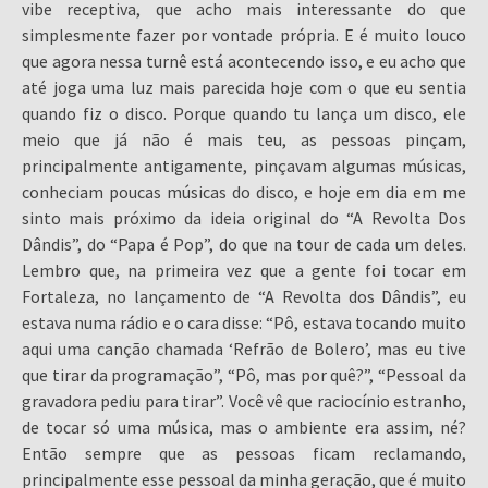
vibe receptiva, que acho mais interessante do que
simplesmente fazer por vontade própria. E é muito louco
que agora nessa turnê está acontecendo isso, e eu acho que
até joga uma luz mais parecida hoje com o que eu sentia
quando fiz o disco. Porque quando tu lança um disco, ele
meio que já não é mais teu, as pessoas pinçam,
principalmente antigamente, pinçavam algumas músicas,
conheciam poucas músicas do disco, e hoje em dia em me
sinto mais próximo da ideia original do “A Revolta Dos
Dândis”, do “Papa é Pop”, do que na tour de cada um deles.
Lembro que, na primeira vez que a gente foi tocar em
Fortaleza, no lançamento de “A Revolta dos Dândis”, eu
estava numa rádio e o cara disse: “Pô, estava tocando muito
aqui uma canção chamada ‘Refrão de Bolero’, mas eu tive
que tirar da programação”, “Pô, mas por quê?”, “Pessoal da
gravadora pediu para tirar”. Você vê que raciocínio estranho,
de tocar só uma música, mas o ambiente era assim, né?
Então sempre que as pessoas ficam reclamando,
principalmente esse pessoal da minha geração, que é muito