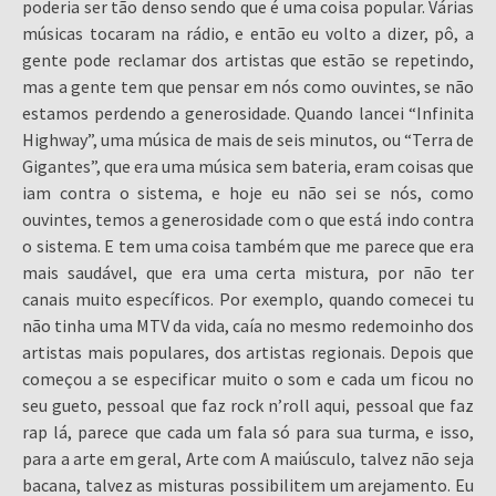
poderia ser tão denso sendo que é uma coisa popular. Várias
músicas tocaram na rádio, e então eu volto a dizer, pô, a
gente pode reclamar dos artistas que estão se repetindo,
mas a gente tem que pensar em nós como ouvintes, se não
estamos perdendo a generosidade. Quando lancei “Infinita
Highway”, uma música de mais de seis minutos, ou “Terra de
Gigantes”, que era uma música sem bateria, eram coisas que
iam contra o sistema, e hoje eu não sei se nós, como
ouvintes, temos a generosidade com o que está indo contra
o sistema. E tem uma coisa também que me parece que era
mais saudável, que era uma certa mistura, por não ter
canais muito específicos. Por exemplo, quando comecei tu
não tinha uma MTV da vida, caía no mesmo redemoinho dos
artistas mais populares, dos artistas regionais. Depois que
começou a se especificar muito o som e cada um ficou no
seu gueto, pessoal que faz rock n’roll aqui, pessoal que faz
rap lá, parece que cada um fala só para sua turma, e isso,
para a arte em geral, Arte com A maiúsculo, talvez não seja
bacana, talvez as misturas possibilitem um arejamento. Eu