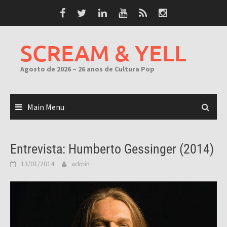
Skip
to
content
SCREAM & YELL
Agosto de 2026 – 26 anos de Cultura Pop
Main Menu
Entrevista: Humberto Gessinger (2014)
13/01/2014
admin