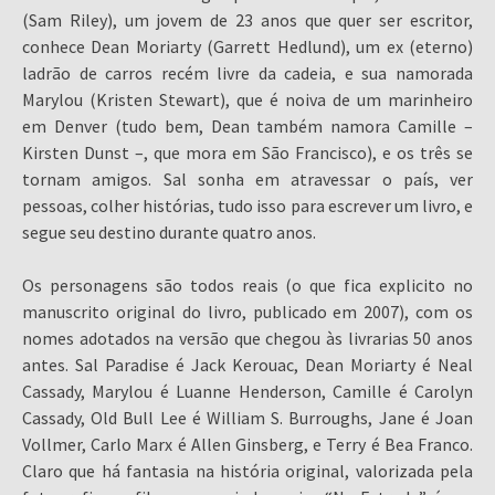
(Sam Riley), um jovem de 23 anos que quer ser escritor,
conhece Dean Moriarty (Garrett Hedlund), um ex (eterno)
ladrão de carros recém livre da cadeia, e sua namorada
Marylou (Kristen Stewart), que é noiva de um marinheiro
em Denver (tudo bem, Dean também namora Camille –
Kirsten Dunst –, que mora em São Francisco), e os três se
tornam amigos. Sal sonha em atravessar o país, ver
pessoas, colher histórias, tudo isso para escrever um livro, e
segue seu destino durante quatro anos.
Os personagens são todos reais (o que fica explicito no
manuscrito original do livro, publicado em 2007), com os
nomes adotados na versão que chegou às livrarias 50 anos
antes. Sal Paradise é Jack Kerouac, Dean Moriarty é Neal
Cassady, Marylou é Luanne Henderson, Camille é Carolyn
Cassady, Old Bull Lee é William S. Burroughs, Jane é Joan
Vollmer, Carlo Marx é Allen Ginsberg, e Terry é Bea Franco.
Claro que há fantasia na história original, valorizada pela