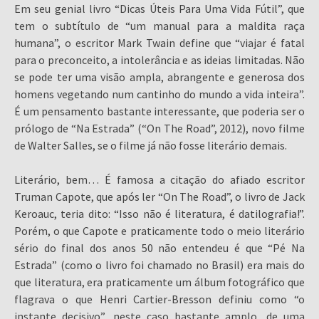
Em seu genial livro “Dicas Úteis Para Uma Vida Fútil”, que
tem o subtítulo de “um manual para a maldita raça
humana”, o escritor Mark Twain define que “viajar é fatal
para o preconceito, a intolerância e as ideias limitadas. Não
se pode ter uma visão ampla, abrangente e generosa dos
homens vegetando num cantinho do mundo a vida inteira”.
É um pensamento bastante interessante, que poderia ser o
prólogo de “Na Estrada” (“On The Road”, 2012), novo filme
de Walter Salles, se o filme já não fosse literário demais.
Literário, bem… É famosa a citação do afiado escritor
Truman Capote, que após ler “On The Road”, o livro de Jack
Keroauc, teria dito: “Isso não é literatura, é datilografia!”.
Porém, o que Capote e praticamente todo o meio literário
sério do final dos anos 50 não entendeu é que “Pé Na
Estrada” (como o livro foi chamado no Brasil) era mais do
que literatura, era praticamente um álbum fotográfico que
flagrava o que Henri Cartier-Bresson definiu como “o
instante decisivo”, neste caso bastante amplo, de uma