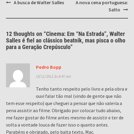
Post
A busca de Walter Salles
A nova cena portuguesa:
navigation
Salto
12 thoughts on “
Cinema: Em “Na Estrada”, Walter
Salles é fiel ao clássico beatnik, mas pisca o olho
para a Geração Crepúsculo
”
Pedro Bopp
10/11/2012 às 8:47 am
Tenho tanto respeito pelo livro e pela obra e
ouvi falar tão mal (vindo de gente que não
tem esse respeito) que cheguei a pensar que não valeria a
pena assistir ao filme. Obrigado por colocar tudo abaixo,
me fazer gostar do filme antes mesmo de assistir e ter de
volta a vontade louca de fazer isso o quanto antes.
Parabéns e obrigado, pelo baita texto, Mac.