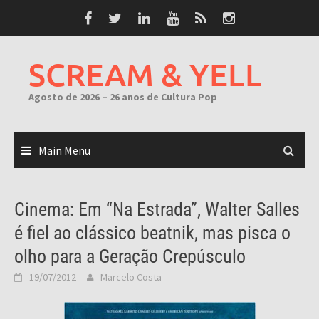
Skip
to
content
SCREAM & YELL
Agosto de 2026 – 26 anos de Cultura Pop
Main Menu
Cinema: Em “Na Estrada”, Walter Salles
é fiel ao clássico beatnik, mas pisca o
olho para a Geração Crepúsculo
19/07/2012
Marcelo Costa