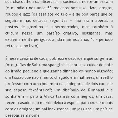
que chacoalhou os alicerces da sociedade norte-americana
(e mundial) nos anos 60 movidos por sexo livre, drogas,
roubos e jazz (os assaltos do trio – e de boa parte que os
seguiram nas décadas seguintes – não eram apenas a
postos de gasolina e supermercados, mas também à
cultura negra, um paraíso criativo, instigante, mas
extremamente perigoso, ainda mais nos anos 40 – periodo
retratato no livro).
É nesse cenário de caos, pobreza e desordem que surgem as
fotografias de Sal: uma spanglish que precisa cuidar do pai e
do irmão pequeno e que ganha dinheiro colhendo algodão;
um tiozão que não é muito chegado em mulheres; um velho
professor com uma boa mira na espingarda de dois canos e
sua esposa “excêntrica”; um discípulo de Rimbaud que
sonha em ir para a África transar com negros; um casal
recém-casado cujo marido deixa a esposa para cruzar o país
com os amigos; um pai inexistente; um jazzista; um país de
pessoas sem nome.