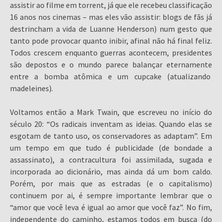
assistir ao filme em torrent, já que ele recebeu classificação
16 anos nos cinemas – mas eles vão assistir: blogs de fãs já
destrincham a vida de Luanne Henderson) num gesto que
tanto pode provocar quanto inibir, afinal não há final feliz.
Todos crescem enquanto guerras acontecem, presidentes
são depostos e o mundo parece balançar eternamente
entre a bomba atômica e um cupcake (atualizando
madeleines).
Voltamos então a Mark Twain, que escreveu no início do
século 20: “Os radicais inventam as ideias. Quando elas se
esgotam de tanto uso, os conservadores as adaptam”. Em
um tempo em que tudo é publicidade (de bondade a
assassinato), a contracultura foi assimilada, sugada e
incorporada ao dicionário, mas ainda dá um bom caldo.
Porém, por mais que as estradas (e o capitalismo)
continuem por ai, é sempre importante lembrar que o
“amor que você leva é igual ao amor que você faz”. No fim,
independente do caminho, estamos todos em busca (do