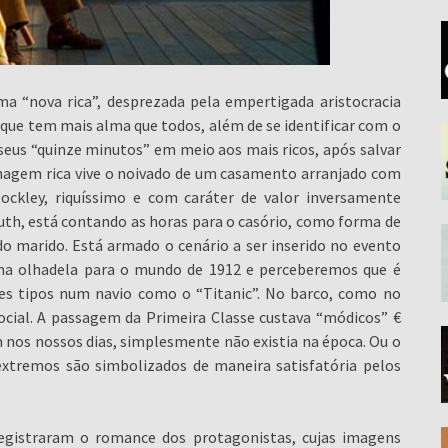
 “nova rica”, desprezada pela empertigada aristocracia
que tem mais alma que todos, além de se identificar com o
 seus “quinze minutos” em meio aos mais ricos, após salvar
sonagem rica vive o noivado de um casamento arranjado com
kley, riquíssimo e com caráter de valor inversamente
uth, está contando as horas para o casório, como forma de
o marido. Está armado o cenário a ser inserido no evento
uma olhadela para o mundo de 1912 e perceberemos que é
ses tipos num navio como o “Titanic”. No barco, como no
cial. A passagem da Primeira Classe custava “módicos” €
 nos nossos dias, simplesmente não existia na época. Ou o
extremos são simbolizados de maneira satisfatória pelos
egistraram o romance dos protagonistas, cujas imagens