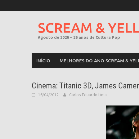
Skip
to
content
SCREAM & YEL
Agosto de 2026 – 26 anos de Cultura Pop
INÍCIO
MELHORES DO ANO SCREAM & YEL
Cinema: Titanic 3D, James Came
16/04/2012
Carlos Eduardo Lima