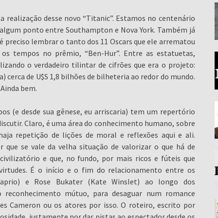
 a realização desse novo “Titanic”. Estamos no centenário
em algum ponto entre Southampton e Nova York. Também já
é preciso lembrar o tanto dos 11 Oscars que ele arrematou
os tempos no prêmio, “Ben-Hur”. Entre as estatuetas,
zando o verdadeiro tilintar de cifrões que era o projeto:
 cerca de U$S 1,8 bilhões de bilheteria ao redor do mundo.
 Ainda bem.
s (e desde sua gênese, eu arriscaria) tem um repertório
 discutir. Claro, é uma área do conhecimento humano, sobre
ja repetição de lições de moral e reflexões aqui e ali.
 que se vale da velha situação de valorizar o que há de
vilizatório e que, no fundo, por mais ricos e fúteis que
irtudes. É o início e o fim do relacionamento entre os
aprio) e Rose Bukater (Kate Winslet) ao longo dos
o reconhecimento mútuo, para desaguar num romance
es Cameron ou os atores por isso. O roteiro, escrito por
sidade, justamente por dar pistas ao espectador desde os