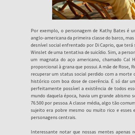
Por exemplo, o personagem de Kathy Bates é uma
anglo-americana da primeira classe do barco, mas 
desnível social enfrentado por Di Caprio, que terá
Winslet de uma tentativa de suicídio. Sim, a per
um magnata do aço americano, chamado Cal Hoc
proporcional à grana que possui. A mãe de Rose, R
recuperar um status social perdido com a morte d
histórico com boa dose de coerência. É só dar 
perfeitamente possível a existência de todos es
mundo daquela época, havia um grande abismo so
76.500 por pessoa. A classe média, algo tão comum
sujeito era pobre mesmo ou muito rico e esses 
personagens centrais.
Interessante notar que nossas mentes apenas r