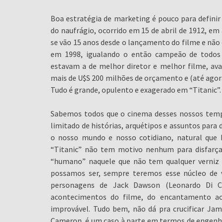
Boa estratégia de marketing é pouco para definir
do naufrágio, ocorrido em 15 de abril de 1912, 
se vão 15 anos desde o lançamento do filme e não 
em 1998, igualando o então campeão de todos 
estavam a de melhor diretor e melhor filme, avali
mais de U$S 200 milhões de orçamento e (até agora)
Tudo é grande, opulento e exagerado em “Titanic”.
Sabemos todos que o cinema desses nossos tempo
limitado de histórias, arquétipos e assuntos para
o nosso mundo e nosso cotidiano, natural que ha
“Titanic” não tem motivo nenhum para disfarçar
“humano” naquele que não tem qualquer verniz ci
possamos ser, sempre teremos esse núcleo de v
personagens de Jack Dawson (Leonardo Di C
acontecimentos do filme, do encantamento a
improvável. Tudo bem, não dá pra crucificar Jam
Cameron, é um caso à parte em termos de engenho