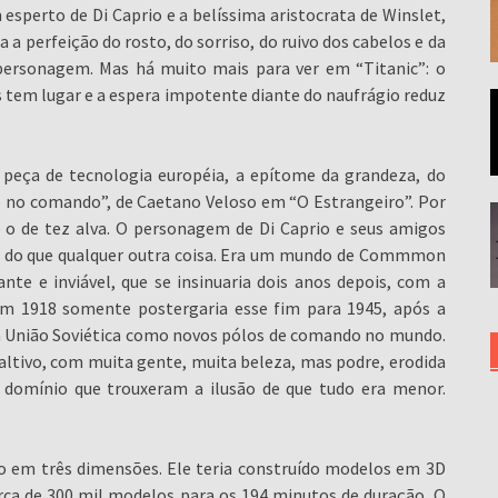
esperto de Di Caprio e a belíssima aristocrata de Winslet,
a perfeição do rosto, do sorriso, do ruivo dos cabelos e da
personagem. Mas há muito mais para ver em “Titanic”: o
tem lugar e a espera impotente diante do naufrágio reduz
peça de tecnologia européia, a epítome da grandeza, do
no comando”, de Caetano Veloso em “O Estrangeiro”. Por
o o de tez alva. O personagem de Di Caprio e seus amigos
s” do que qualquer outra coisa. Era um mundo de Commmon
nte e inviável, que se insinuaria dois anos depois, com a
em 1918 somente postergaria esse fim para 1945, após a
 a União Soviética como novos pólos de comando no mundo.
 altivo, com muita gente, muita beleza, mas podre, erodida
 domínio que trouxeram a ilusão de que tudo era menor.
o em três dimensões. Ele teria construído modelos em 3D
cerca de 300 mil modelos para os 194 minutos de duração. O