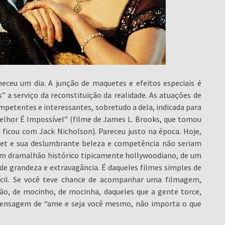
eceu um dia. A junção de maquetes e efeitos especiais é
” a serviço da reconstituição da realidade. As atuações de
competentes e interessantes, sobretudo a dela, indicada para
elhor É Impossível” (filme de James L. Brooks, que tomou
ficou com Jack Nicholson). Pareceu justo na época. Hoje,
slet e sua deslumbrante beleza e competência não seriam
 um dramalhão histórico tipicamente hollywoodiano, de um
 de grandeza e extravagância. É daqueles filmes simples de
ícil. Se você teve chance de acompanhar uma filmagem,
ilão, de mocinho, de mocinha, daqueles que a gente torce,
 mensagem de “ame e seja você mesmo, não importa o que