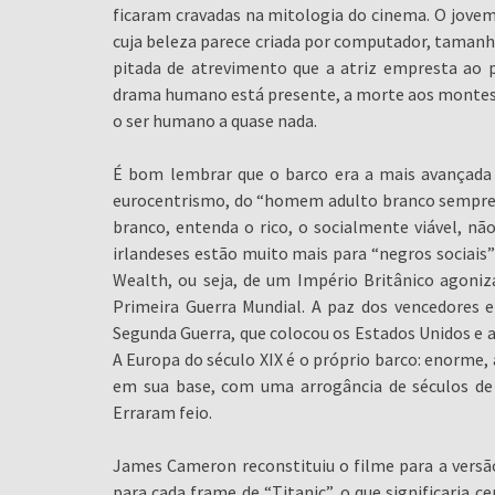
ficaram cravadas na mitologia do cinema. O jovem 
cuja beleza parece criada por computador, tamanha 
pitada de atrevimento que a atriz empresta ao 
drama humano está presente, a morte aos montes 
o ser humano a quase nada.
É bom lembrar que o barco era a mais avançada 
eurocentrismo, do “homem adulto branco sempre 
branco, entenda o rico, o socialmente viável, nã
irlandeses estão muito mais para “negros sociai
Wealth, ou seja, de um Império Britânico agoniza
Primeira Guerra Mundial. A paz dos vencedores 
Segunda Guerra, que colocou os Estados Unidos e
A Europa do século XIX é o próprio barco: enorme,
em sua base, com uma arrogância de séculos de
Erraram feio.
James Cameron reconstituiu o filme para a versã
para cada frame de “Titanic”, o que significaria 