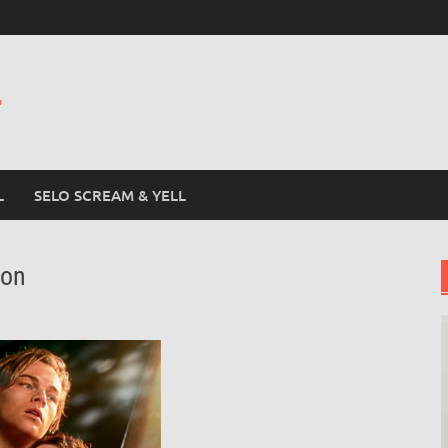
L
L
SELO SCREAM & YELL
ron