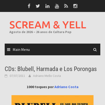
Skip
to
content
SCREAM & YELL
Agosto de 2026 – 26 anos de Cultura Pop
Main Menu
CDs: Blubell, Harmada e Los Porongas
07/07/2011
Adriano Mello Costa
1000 toques por
Adriano Costa