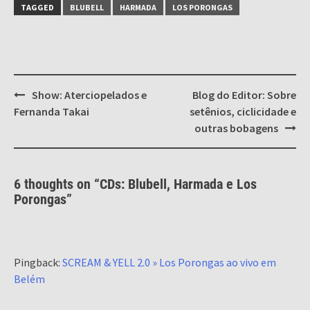
TAGGED
BLUBELL
HARMADA
LOS PORONGAS
Post
Show: Aterciopelados e
Blog do Editor: Sobre
navigation
Fernanda Takai
setênios, ciclicidade e
outras bobagens
6 thoughts on “
CDs: Blubell, Harmada e Los
Porongas
”
Pingback:
SCREAM & YELL 2.0 » Los Porongas ao vivo em
Belém