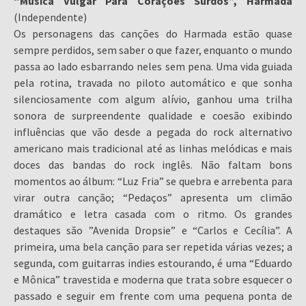
“Música Vulgar Para Corações Surdos”, Harmada
(Independente)
Os personagens das canções do Harmada estão quase
sempre perdidos, sem saber o que fazer, enquanto o mundo
passa ao lado esbarrando neles sem pena. Uma vida guiada
pela rotina, travada no piloto automático e que sonha
silenciosamente com algum alívio, ganhou uma trilha
sonora de surpreendente qualidade e coesão exibindo
influências que vão desde a pegada do rock alternativo
americano mais tradicional até as linhas melódicas e mais
doces das bandas do rock inglês. Não faltam bons
momentos ao álbum: “Luz Fria” se quebra e arrebenta para
virar outra canção; “Pedaços” apresenta um climão
dramático e letra casada com o ritmo. Os grandes
destaques são ”Avenida Dropsie” e “Carlos e Cecília”. A
primeira, uma bela canção para ser repetida várias vezes; a
segunda, com guitarras indies estourando, é uma “Eduardo
e Mônica” travestida e moderna que trata sobre esquecer o
passado e seguir em frente com uma pequena ponta de