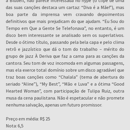
a Blubell, não parece interessada no hype (o clipe de uma
das suas canções destaca um cartaz: “Diva é a Mãe!”), mas
boa parte da imprensa vem cravando depoimentos
definitivos que mais prejudicam do que ajudam. “Eu Sou do
Tempo em Que a Gente Se Telefonava”, no entanto, é um
disco bem interessante se analisado sem os superlativos.
Desde o ótimo título, passando pela bela capa e pelo clima
retrô e jazzístico que dá o tom do trabalho – mérito do
grupo de jazz À Deriva que faz a cama para as canções da
cantora. Seu tom de voz incomoda em algumas passagens,
mas ela exerce total domínio sobre um disco agradável que
traz boas canções como “Chalala” (tema de abertura do
seriado “Aline”), “My Best”, “Mão e Luva” e a ótima “Good
Hearted Woman”, com participação de Tulipa Ruiz, outra
musa da cena paulistana. Não é espetacular e não promete
nenhuma salvação, apenas um futuro promissor.
Preço em média: R$ 25
Nota: 6,5