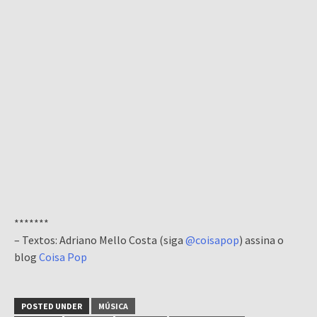
*******
– Textos: Adriano Mello Costa (siga
@coisapop
) assina o
blog
Coisa Pop
POSTED UNDER
MÚSICA