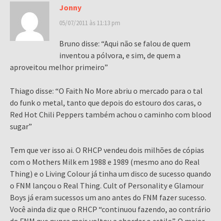
Jonny
05/07/2011 às 11:13 pm
Bruno disse: “Aqui não se falou de quem
inventou a pólvora, e sim, de quem a
aproveitou melhor primeiro”
Thiago disse: “O Faith No More abriu o mercado para o tal
do funk o metal, tanto que depois do estouro dos caras, o
Red Hot Chili Peppers também achou o caminho com blood
sugar”
Tem que ver isso ai. O RHCP vendeu dois milhões de cópias
com o Mothers Milk em 1988 e 1989 (mesmo ano do Real
Thing) e o Living Colour já tinha um disco de sucesso quando
o FNM lançou o Real Thing. Cult of Personality e Glamour
Boys já eram sucessos um ano antes do FNM fazer sucesso.
Você ainda diz que o RHCP “continuou fazendo, ao contrário
do FNM que nunca mais voltou a abordar o estilo”. O maior