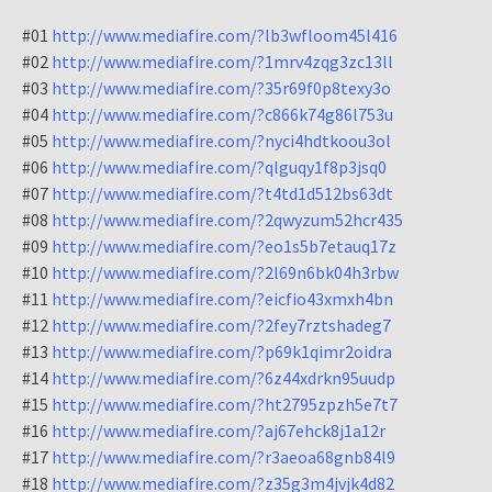
#01
http://www.mediafire.com/?lb3wfloom45l416
#02
http://www.mediafire.com/?1mrv4zqg3zc13ll
#03
http://www.mediafire.com/?35r69f0p8texy3o
#04
http://www.mediafire.com/?c866k74g86l753u
#05
http://www.mediafire.com/?nyci4hdtkoou3ol
#06
http://www.mediafire.com/?qlguqy1f8p3jsq0
#07
http://www.mediafire.com/?t4td1d512bs63dt
#08
http://www.mediafire.com/?2qwyzum52hcr435
#09
http://www.mediafire.com/?eo1s5b7etauq17z
#10
http://www.mediafire.com/?2l69n6bk04h3rbw
#11
http://www.mediafire.com/?eicfio43xmxh4bn
#12
http://www.mediafire.com/?2fey7rztshadeg7
#13
http://www.mediafire.com/?p69k1qimr2oidra
#14
http://www.mediafire.com/?6z44xdrkn95uudp
#15
http://www.mediafire.com/?ht2795zpzh5e7t7
#16
http://www.mediafire.com/?aj67ehck8j1a12r
#17
http://www.mediafire.com/?r3aeoa68gnb84l9
#18
http://www.mediafire.com/?z35g3m4jvjk4d82