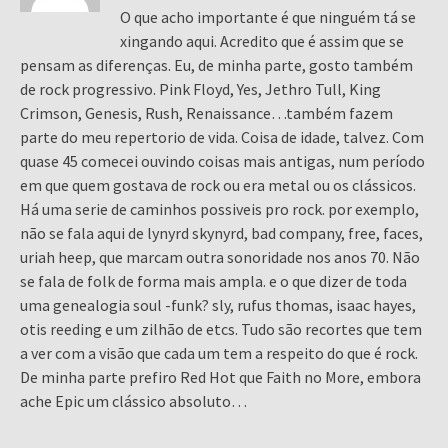
O que acho importante é que ninguém tá se
xingando aqui. Acredito que é assim que se
pensam as diferenças. Eu, de minha parte, gosto também
de rock progressivo. Pink Floyd, Yes, Jethro Tull, King
Crimson, Genesis, Rush, Renaissance…também fazem
parte do meu repertorio de vida. Coisa de idade, talvez. Com
quase 45 comecei ouvindo coisas mais antigas, num período
em que quem gostava de rock ou era metal ou os clássicos.
Há uma serie de caminhos possiveis pro rock. por exemplo,
não se fala aqui de lynyrd skynyrd, bad company, free, faces,
uriah heep, que marcam outra sonoridade nos anos 70. Não
se fala de folk de forma mais ampla. e o que dizer de toda
uma genealogia soul -funk? sly, rufus thomas, isaac hayes,
otis reeding e um zilhão de etcs. Tudo são recortes que tem
a ver com a visão que cada um tem a respeito do que é rock.
De minha parte prefiro Red Hot que Faith no More, embora
ache Epic um clássico absoluto…