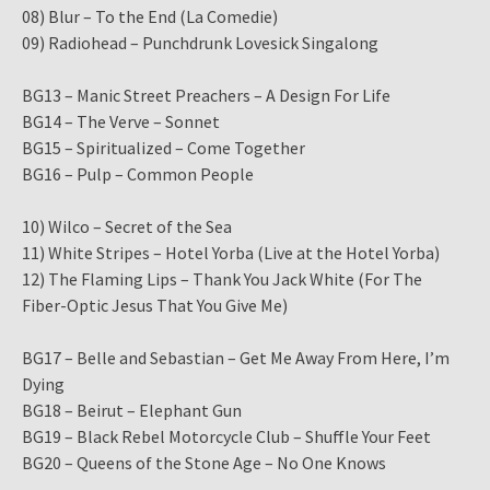
08) Blur – To the End (La Comedie)
09) Radiohead – Punchdrunk Lovesick Singalong
BG13 – Manic Street Preachers – A Design For Life
BG14 – The Verve – Sonnet
BG15 – Spiritualized – Come Together
BG16 – Pulp – Common People
10) Wilco – Secret of the Sea
11) White Stripes – Hotel Yorba (Live at the Hotel Yorba)
12) The Flaming Lips – Thank You Jack White (For The
Fiber-Optic Jesus That You Give Me)
BG17 – Belle and Sebastian – Get Me Away From Here, I’m
Dying
BG18 – Beirut – Elephant Gun
BG19 – Black Rebel Motorcycle Club – Shuffle Your Feet
BG20 – Queens of the Stone Age – No One Knows