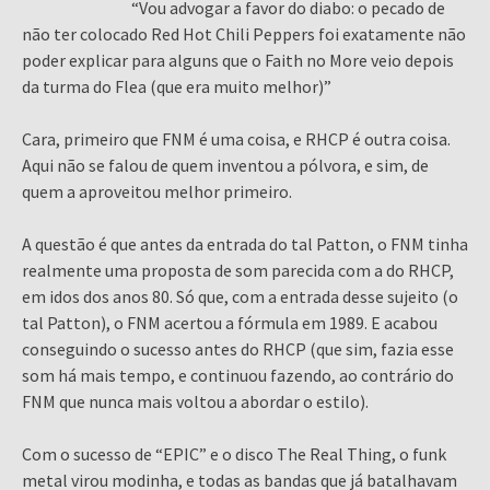
“Vou advogar a favor do diabo: o pecado de
não ter colocado Red Hot Chili Peppers foi exatamente não
poder explicar para alguns que o Faith no More veio depois
da turma do Flea (que era muito melhor)”
Cara, primeiro que FNM é uma coisa, e RHCP é outra coisa.
Aqui não se falou de quem inventou a pólvora, e sim, de
quem a aproveitou melhor primeiro.
A questão é que antes da entrada do tal Patton, o FNM tinha
realmente uma proposta de som parecida com a do RHCP,
em idos dos anos 80. Só que, com a entrada desse sujeito (o
tal Patton), o FNM acertou a fórmula em 1989. E acabou
conseguindo o sucesso antes do RHCP (que sim, fazia esse
som há mais tempo, e continuou fazendo, ao contrário do
FNM que nunca mais voltou a abordar o estilo).
Com o sucesso de “EPIC” e o disco The Real Thing, o funk
metal virou modinha, e todas as bandas que já batalhavam