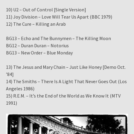
10) U2 – Out of Control [Single Version]
11) Joy Division – Love Will Tear Us Apart (BBC 1979)
12) The Cure – Killing an Arab
BG13 – Echo and The Bunnymen – The Killing Moon
BG12 – Duran Duran – Notorius
BG13 – New Order – Blue Monday
13) The Jesus and Mary Chain – Just Like Honey [Demo Oct.
’84]
14) The Smiths – There Is A Light That Never Goes Out (Los
Angeles 1986)
15) R.E.M. – It’s the End of the World as We Know It (MTV
1991)