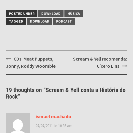
POSTED UNDER
DOWNLOAD
MÚSICA
TAGGED
DOWNLOAD
PODCAST
Post
CDs: Meat Puppets,
Scream & Yell recomenda:
navigation
Jonny, Roddy Woomble
Cícero Lins
19 thoughts on “
Scream & Yell conta a História do
Rock
”
ismael machado
07/07/2011 às 10:36 am