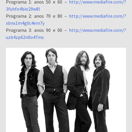
Programa 1: anos 50 e 60 –
http://www.mediafire.com/?
3fuhfo4bio29w8l
Programa 2: anos 70 e 80 –
http://www.mediafire.com/?
xbnx1m4g0c4em7y
Programa 3: anos 90 e 00 –
http://www.mediafire.com/?
uzb4zp62n0o47ms