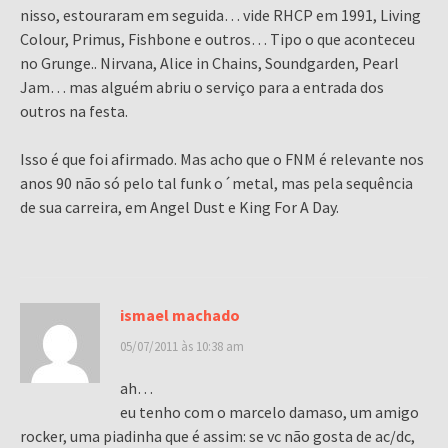
nisso, estouraram em seguida… vide RHCP em 1991, Living
Colour, Primus, Fishbone e outros… Tipo o que aconteceu
no Grunge.. Nirvana, Alice in Chains, Soundgarden, Pearl
Jam… mas alguém abriu o serviço para a entrada dos
outros na festa.
Isso é que foi afirmado. Mas acho que o FNM é relevante nos
anos 90 não só pelo tal funk o´metal, mas pela sequência
de sua carreira, em Angel Dust e King For A Day.
ismael machado
05/07/2011 às 10:38 am
ah…
eu tenho com o marcelo damaso, um amigo
rocker, uma piadinha que é assim: se vc não gosta de ac/dc,