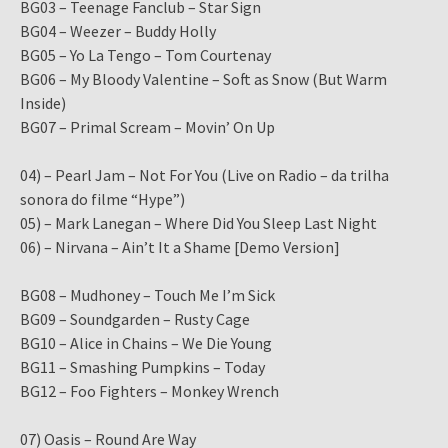
BG03 – Teenage Fanclub – Star Sign
BG04 – Weezer – Buddy Holly
BG05 – Yo La Tengo – Tom Courtenay
BG06 – My Bloody Valentine – Soft as Snow (But Warm
Inside)
BG07 – Primal Scream – Movin’ On Up
04) – Pearl Jam – Not For You (Live on Radio – da trilha
sonora do filme “Hype”)
05) – Mark Lanegan – Where Did You Sleep Last Night
06) – Nirvana – Ain’t It a Shame [Demo Version]
BG08 – Mudhoney – Touch Me I’m Sick
BG09 – Soundgarden – Rusty Cage
BG10 – Alice in Chains – We Die Young
BG11 – Smashing Pumpkins – Today
BG12 – Foo Fighters – Monkey Wrench
07) Oasis – Round Are Way