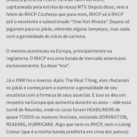
capitaneada pela estréia da nossa MTV. Depois disso, veio a
febre do RHCP. Confesso que para mim, RHCP só é RHCP
até o excelente e subestimado “One Hot Minute”. Depois só
jogaram para os jabás, obtendo alguns lampejos, mas nada
com a genialidade do início de carreira.
O mesmo aconteceu na Europa, principalmente na
Inglaterra. O RHCP era uma banda de mercado americano
exclusivamente. Eu disse “era”..
Já o FNM foi o inverso. Após The Real Thing, eles chutaram
os jabás e começaram a namorar a genialidade de seu
vocalista com a firmeza de seus asseclas. E isso os deu um
respeito na Europa que aumenta durante os anos – vide essa
turnê de Reunião, onde os caras foram HEADLINERS de
quase TODOS os maiores festivais, incluindo DONINGTON,
READING, HURRICANE. Algo que nem os RHCP, nem o Living
Colour (que é a minha banda predileta em cima dos palcos)