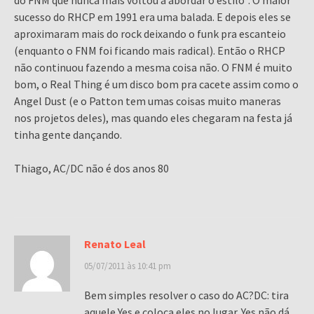
sucesso do RHCP em 1991 era uma balada. E depois eles se
aproximaram mais do rock deixando o funk pra escanteio
(enquanto o FNM foi ficando mais radical). Então o RHCP
não continuou fazendo a mesma coisa não. O FNM é muito
bom, o Real Thing é um disco bom pra cacete assim como o
Angel Dust (e o Patton tem umas coisas muito maneras
nos projetos deles), mas quando eles chegaram na festa já
tinha gente dançando.
Thiago, AC/DC não é dos anos 80
Renato Leal
05/07/2011 às 10:41 pm
Bem simples resolver o caso do AC?DC: tira
aquele Yes e coloca eles no lugar. Yes não dá