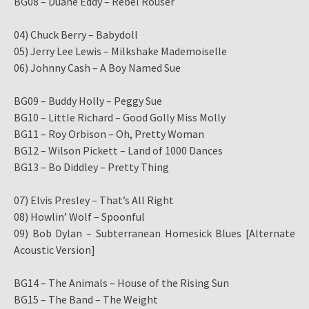
BG08 – Duane Eddy – Rebel Rouser
04) Chuck Berry – Babydoll
05) Jerry Lee Lewis – Milkshake Mademoiselle
06) Johnny Cash – A Boy Named Sue
BG09 – Buddy Holly – Peggy Sue
BG10 – Little Richard – Good Golly Miss Molly
BG11 – Roy Orbison – Oh, Pretty Woman
BG12 – Wilson Pickett – Land of 1000 Dances
BG13 – Bo Diddley – Pretty Thing
07) Elvis Presley – That’s All Right
08) Howlin’ Wolf – Spoonful
09) Bob Dylan – Subterranean Homesick Blues [Alternate
Acoustic Version]
BG14 – The Animals – House of the Rising Sun
BG15 – The Band – The Weight