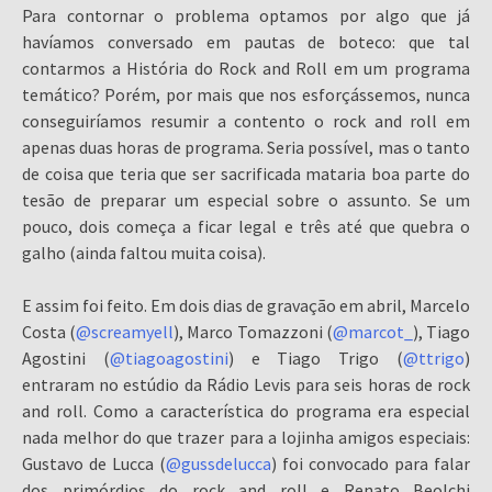
Para contornar o problema optamos por algo que já
havíamos conversado em pautas de boteco: que tal
contarmos a História do Rock and Roll em um programa
temático? Porém, por mais que nos esforçássemos, nunca
conseguiríamos resumir a contento o rock and roll em
apenas duas horas de programa. Seria possível, mas o tanto
de coisa que teria que ser sacrificada mataria boa parte do
tesão de preparar um especial sobre o assunto. Se um
pouco, dois começa a ficar legal e três até que quebra o
galho (ainda faltou muita coisa).
E assim foi feito. Em dois dias de gravação em abril, Marcelo
Costa (
@screamyell
), Marco Tomazzoni (
@marcot_
), Tiago
Agostini (
@tiagoagostini
) e Tiago Trigo (
@ttrigo
)
entraram no estúdio da Rádio Levis para seis horas de rock
and roll. Como a característica do programa era especial
nada melhor do que trazer para a lojinha amigos especiais:
Gustavo de Lucca (
@gussdelucca
) foi convocado para falar
dos primórdios do rock and roll e Renato Beolchi