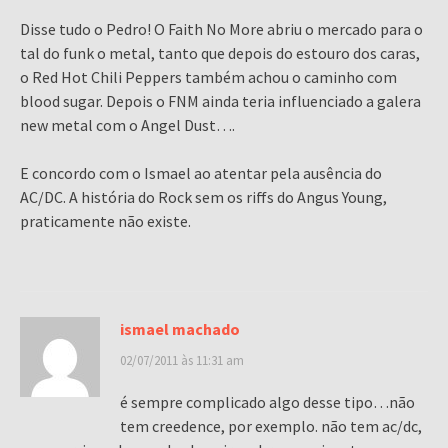
Disse tudo o Pedro! O Faith No More abriu o mercado para o
tal do funk o metal, tanto que depois do estouro dos caras,
o Red Hot Chili Peppers também achou o caminho com
blood sugar. Depois o FNM ainda teria influenciado a galera
new metal com o Angel Dust….
E concordo com o Ismael ao atentar pela ausência do
AC/DC. A história do Rock sem os riffs do Angus Young,
praticamente não existe.
ismael machado
02/07/2011 às 11:31 am
é sempre complicado algo desse tipo…não
tem creedence, por exemplo. não tem ac/dc,