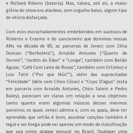
e Richard Ribeiro (bateria). Mas, talvez, até ali, a maior
glória do show era alardear, sem orgulho baixo, algum tipo
de vitória disfarçada.
Com ecos escrachadamentes embebecidos em sucessos de
Roberto e Erasmo e do cancioneiro que dominou nossas
AMs na década de 80, as parcerias de Jeneci com Zélia
Duncan (“Borboleta”), Arnaldo Antunes (“Quarto de
Dormir”, “Jardim do Éden” e “Longe”, também com Betão
Aguiar, “Café Com Leite de Rosas”, também com Ortinho) e
Luiz Tatit (“Por que Nós?”), além das supracitadas
“Felicidade” (dele com Chico César) e “Copo D’agua” (esta
em parceria com Arnaldo Antunes, Chico Salem e Pedro
Baley), pareciam ser claras em relação a seus objetivos
tanto quanto eram algumas músicas desses mesmos
parceiros os quais Jeneci admira e, com os quais, deve ter
aprendido que refrão é bom, assobiar canções também é
legal e ser brega pode ser apenas um modo de classificação
que soa como ataque pessoal no Brasil. Qualquer uma