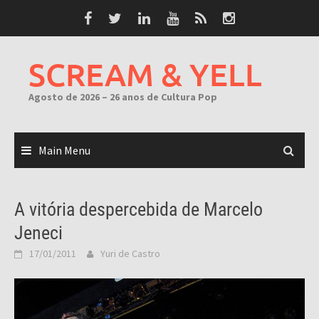
Skip
to
content
SCREAM & YELL
Agosto de 2026 – 26 anos de Cultura Pop
Main Menu
A vitória despercebida de Marcelo
Jeneci
17/01/2011
Yuri de Castro