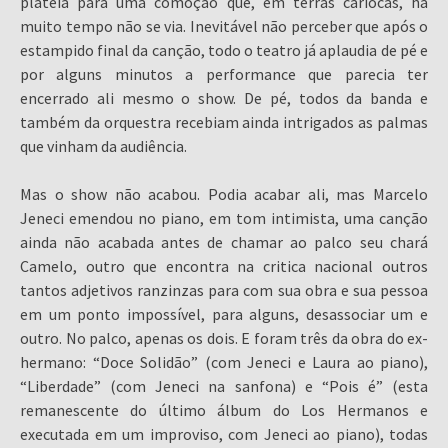
platéia para uma comoção que, em terras cariocas, há
muito tempo não se via. Inevitável não perceber que após o
estampido final da canção, todo o teatro já aplaudia de pé e
por alguns minutos a performance que parecia ter
encerrado ali mesmo o show. De pé, todos da banda e
também da orquestra recebiam ainda intrigados as palmas
que vinham da audiência.
Mas o show não acabou. Podia acabar ali, mas Marcelo
Jeneci emendou no piano, em tom intimista, uma canção
ainda não acabada antes de chamar ao palco seu chará
Camelo, outro que encontra na critica nacional outros
tantos adjetivos ranzinzas para com sua obra e sua pessoa
em um ponto impossível, para alguns, desassociar um e
outro. No palco, apenas os dois. E foram três da obra do ex-
hermano: “Doce Solidão” (com Jeneci e Laura ao piano),
“Liberdade” (com Jeneci na sanfona) e “Pois é” (esta
remanescente do último álbum do Los Hermanos e
executada em um improviso, com Jeneci ao piano), todas