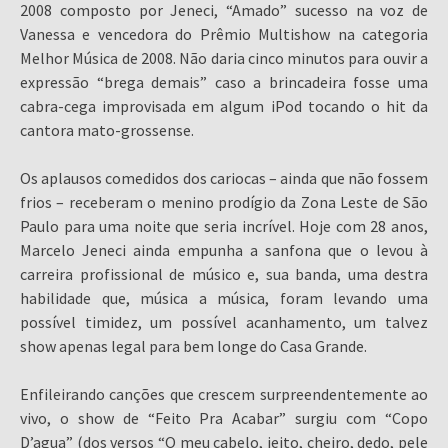
2008 composto por Jeneci, “Amado” sucesso na voz de
Vanessa e vencedora do Prêmio Multishow na categoria
Melhor Música de 2008. Não daria cinco minutos para ouvir a
expressão “brega demais” caso a brincadeira fosse uma
cabra-cega improvisada em algum iPod tocando o hit da
cantora mato-grossense.
Os aplausos comedidos dos cariocas – ainda que não fossem
frios – receberam o menino prodígio da Zona Leste de São
Paulo para uma noite que seria incrível. Hoje com 28 anos,
Marcelo Jeneci ainda empunha a sanfona que o levou à
carreira profissional de músico e, sua banda, uma destra
habilidade que, música a música, foram levando uma
possível timidez, um possível acanhamento, um talvez
show apenas legal para bem longe do Casa Grande.
Enfileirando canções que crescem surpreendentemente ao
vivo, o show de “Feito Pra Acabar” surgiu com “Copo
D’agua” (dos versos “O meu cabelo, jeito, cheiro, dedo, pele