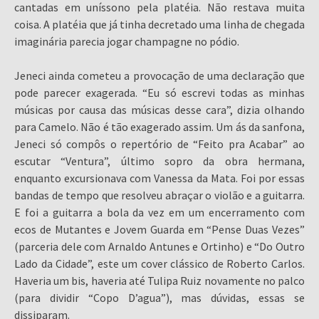
cantadas em uníssono pela platéia. Não restava muita
coisa. A platéia que já tinha decretado uma linha de chegada
imaginária parecia jogar champagne no pódio.
Jeneci ainda cometeu a provocação de uma declaração que
pode parecer exagerada. “Eu só escrevi todas as minhas
músicas por causa das músicas desse cara”, dizia olhando
para Camelo. Não é tão exagerado assim. Um ás da sanfona,
Jeneci só compôs o repertório de “Feito pra Acabar” ao
escutar “Ventura”, último sopro da obra hermana,
enquanto excursionava com Vanessa da Mata. Foi por essas
bandas de tempo que resolveu abraçar o violão e a guitarra.
E foi a guitarra a bola da vez em um encerramento com
ecos de Mutantes e Jovem Guarda em “Pense Duas Vezes”
(parceria dele com Arnaldo Antunes e Ortinho) e “Do Outro
Lado da Cidade”, este um cover clássico de Roberto Carlos.
Haveria um bis, haveria até Tulipa Ruiz novamente no palco
(para dividir “Copo D’agua”), mas dúvidas, essas se
dissiparam.