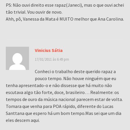
PS: Não ouvi direito esse rapaz(Janeci), mas o que ouvi achei
tão trivial. Vou ouvir de novo.
Ahh, pô, Vanessa da Mata é MUITO melhor que Ana Carolina.
Vinicius Sátia
17/01/2011 às 6:49 pm
Conheci o trabalho deste querido rapaz a
pouco tempo. Não houve ninguém que eu
tenha apresentado-o e não dissesse que há muito não
escutava algo tão forte, doce, brasileiro… Realmente: os
tempos de ouro da música nacional parecem estar de volta.
Tomara que venha para POA rápido, diferente do Lucas
Santtana que espero há um bom tempo.Mas sei que um dia
eles descem aqui.