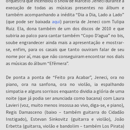
orquestra que incendiou o show de Marcelo Jeneci durante a
execução de todas as músicas presentes no álbum e
também acompanhando a inédita “Dia a Dia, Lado a Lado”
(que pode ser baixada
aqui
) parceria de Jeneci com Tulipa
Ruiz. Ela, dona também de um dos discos de 2010 e que
subiria ao palco para cantar também “Copo D’agua” no bis,
soube engrandecer ainda mais a apresentação e mostrar-
se, enfim, para os casais que tanto ouviram falar de seu
nome por aí, mas que não conseguiram encontrar nos dials
as músicas do álbum “Efêmera”.
De ponta a ponta de “Feito pra Acabar”, Jeneci, ora no
piano, ora na sanfona, ora no violão, ia espalhando
simpatia e alguns sorrisos enquanto dividia a glória de uma
noite (que já podia ser anunciada como bacana) com Laura
Lavieri (voz, muito menos insossa ao vivo, diga-se, e piano),
Regis Damasceno (baixo – também guitarra do Cidadão
Instigado), Estevan Sinkovitz (guitarra e violão), João
Erbetta (guitarra, violão e bandolim – também Los Pirata)