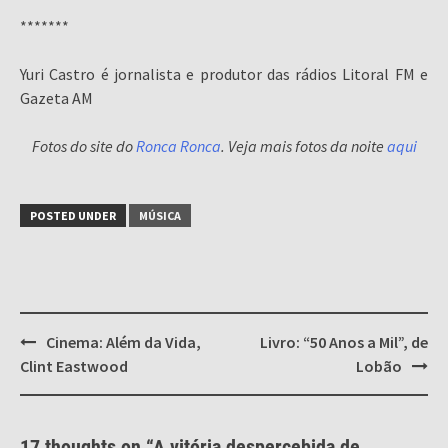
*******
Yuri Castro é jornalista e produtor das rádios Litoral FM e
Gazeta AM
Fotos do site do
Ronca Ronca
. Veja mais fotos da noite
aqui
POSTED UNDER
MÚSICA
Post
Cinema: Além da Vida,
Livro: “50 Anos a Mil”, de
navigation
Clint Eastwood
Lobão
17 thoughts on “
A vitória despercebida de