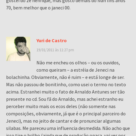
gostei do zé henrique, mas gosto demais do ivan lins anos
70, bem melhor que o janeci 00.
Yuri de Castro
19/01/2011 às 11:27 pm
Não me encheu os olhos – ou os ouvidos,
como queiram – a estréia de Jeneci na
bolachinha. Obviamente, não é ruim – e está longe de ser.
Mas não passou de bonitinho, como usei o termo no texto
acima. Estranhei muito o fato de Arnaldo Antunes ser tão
presente no cd. Sou fã do Arnaldo, mas achei estranho eu
perceber muito mais os ecos deles (não somente nas
composições, obviamente, já que é o principal parceiro do
Jeneci), mas no jeito de cantar e de pronunciar algumas
silabas. Me pareceu uma influencia desmedida. Não acho que
isso tire o brilho (ainda que de produção opaca, vai ver por