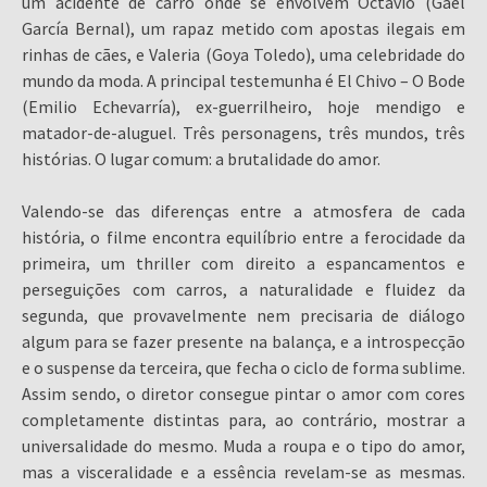
um acidente de carro onde se envolvem Octavio (Gael
García Bernal), um rapaz metido com apostas ilegais em
rinhas de cães, e Valeria (Goya Toledo), uma celebridade do
mundo da moda. A principal testemunha é El Chivo – O Bode
(Emilio Echevarría), ex-guerrilheiro, hoje mendigo e
matador-de-aluguel. Três personagens, três mundos, três
histórias. O lugar comum: a brutalidade do amor.
Valendo-se das diferenças entre a atmosfera de cada
história, o filme encontra equilíbrio entre a ferocidade da
primeira, um thriller com direito a espancamentos e
perseguições com carros, a naturalidade e fluidez da
segunda, que provavelmente nem precisaria de diálogo
algum para se fazer presente na balança, e a introspecção
e o suspense da terceira, que fecha o ciclo de forma sublime.
Assim sendo, o diretor consegue pintar o amor com cores
completamente distintas para, ao contrário, mostrar a
universalidade do mesmo. Muda a roupa e o tipo do amor,
mas a visceralidade e a essência revelam-se as mesmas.