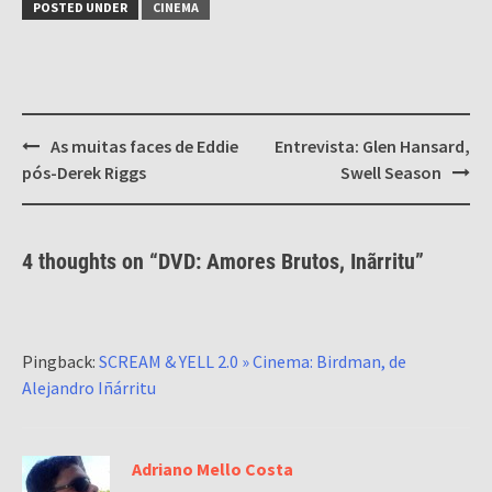
POSTED UNDER
CINEMA
Post
As muitas faces de Eddie
Entrevista: Glen Hansard,
navigation
pós-Derek Riggs
Swell Season
4 thoughts on “
DVD: Amores Brutos, Inãrritu
”
Pingback:
SCREAM & YELL 2.0 » Cinema: Birdman, de
Alejandro Iñárritu
Adriano Mello Costa