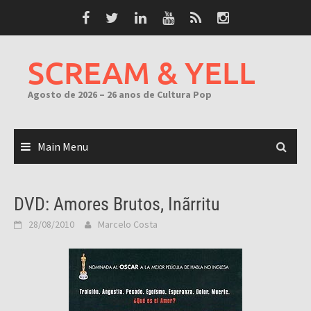
Skip
to
content
SCREAM & YELL
Agosto de 2026 – 26 anos de Cultura Pop
Main Menu
DVD: Amores Brutos, Inãrritu
28/08/2010
Marcelo Costa