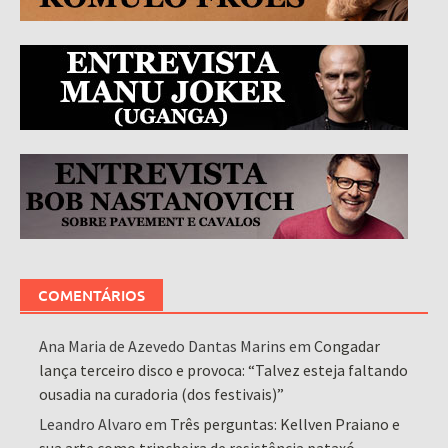
COMENTÁRIOS
Ana Maria de Azevedo Dantas Marins
em
Congadar
lança terceiro disco e provoca: “Talvez esteja faltando
ousadia na curadoria (dos festivais)”
Leandro Alvaro
em
Três perguntas: Kellven Praiano e
sua arte como trincheira de resistência pataxó