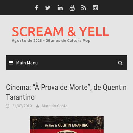
Skip
to
content
SCREAM & YELL
Agosto de 2026 – 26 anos de Cultura Pop
Main Menu
Cinema: “À Prova de Morte”, de Quentin
Tarantino
21/07/2010
Marcelo Costa