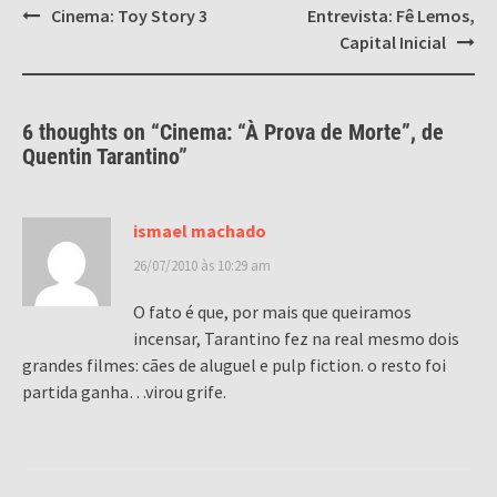
Post
Cinema: Toy Story 3
Entrevista: Fê Lemos,
navigation
Capital Inicial
6 thoughts on “
Cinema: “À Prova de Morte”, de
Quentin Tarantino
”
ismael machado
26/07/2010 às 10:29 am
O fato é que, por mais que queiramos
incensar, Tarantino fez na real mesmo dois
grandes filmes: cães de aluguel e pulp fiction. o resto foi
partida ganha…virou grife.