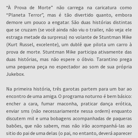
“À Prova de Morte” não carrega na caricatura como
“Planeta Terror”, mas é tão divertido quanto, embora
demore um pouco a engatar. São duas histórias distintas
que se cruzam (se você ainda não viu o trailer, não veja: ele
estraga metade da surpresa) no volante de Stuntman Mike
(Kurt Russel, excelente), um dublê que pilota um carro à
prova de morte. Stuntman Mike participa ativamente das
duas histórias, mas não espere o óbvio. Tarantino prega
uma pequena peça no espectador ao som de sua própria
Jukebox.
Na primeira história, três garotas partem para um bar ao
encontro de uma amiga. O programa noturno é bem básico:
encher a cara, fumar maconha, praticar dança erótica,
enviar sms (não necessariamente nessa ordem) enquanto
discutem mil e uma bobagens acompanhadas de paqueras
babões, que não sabem, mas não irão acompanhá-las ao
sitio do pai de uma delas (o pai, no entanto, deverá aparecer