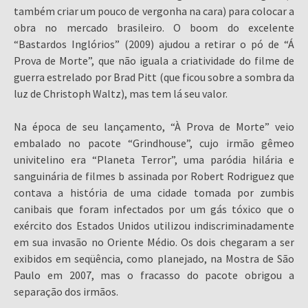
também criar um pouco de vergonha na cara) para colocar a
obra no mercado brasileiro. O boom do excelente
“Bastardos Inglórios” (2009) ajudou a retirar o pó de “Á
Prova de Morte”, que não iguala a criatividade do filme de
guerra estrelado por Brad Pitt (que ficou sobre a sombra da
luz de Christoph Waltz), mas tem lá seu valor.
Na época de seu lançamento, “À Prova de Morte” veio
embalado no pacote “Grindhouse”, cujo irmão gêmeo
univitelino era “Planeta Terror”, uma paródia hilária e
sanguinária de filmes b assinada por Robert Rodriguez que
contava a história de uma cidade tomada por zumbis
canibais que foram infectados por um gás tóxico que o
exército dos Estados Unidos utilizou indiscriminadamente
em sua invasão no Oriente Médio. Os dois chegaram a ser
exibidos em seqüência, como planejado, na Mostra de São
Paulo em 2007, mas o fracasso do pacote obrigou a
separação dos irmãos.