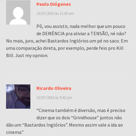
Paulo Diógenes
23/07/2010 às 11:09 am
Pô, vou assistir, nada melhor que um pouco
de DEMÊNCIA pra aliviar a TENSÃO, né não?
No mais, juro, achei Bastardos Inglórios um pé no saco. Em
uma comparação direta, por exemplo, perde feio pro Kill
Bill. Just my opnion.
Ricardo Oliveira
22/07/2010 às 9:42 pm
“Cinema também é diversão, mas é preciso
dizer que os dois “Grindhouse” juntos não
dão um “Bastardos Inglórios”. Mesmo assim vale a ida ao
cinema.”