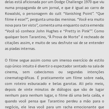
delas está aficionada por um Dodge Challenge 1970 que viu
numa propaganda de um jornal, e que é igual ao carro de
Kowalski, o personagem do cult “Vanishing Point”. “Que
filme é esse?”, pergunta uma das meninas. “Você era muito
nova para ter visto”, comenta uma enquanto outra emenda:
“Você só conhece John Hughes e “Pretty in Pink””. Como
qualquer bom Tarantino, “À Prova de Morte” é recheado de
citações assim, e muito de seu desfrute vai de se entender
as piadas internas.
O filme segue assim como um imenso exercício de estilo
cujo único intuito é divertir o espectador sentado na sala de
cinema, sem cabecismos ou segundas intenções
cinematográficas. É praticamente um filme sobre nada,
com roteiro esburacado e belas garotas. Ali pelo meio,
depois de vinte minutos de diálogos que vão de lugar
nenhum para nenhum lugar, o filme dá uma bela caída, e
quando você pensa que Tarantino perdeu a mão para o
negócio, ele leva você para um racha emocionante que