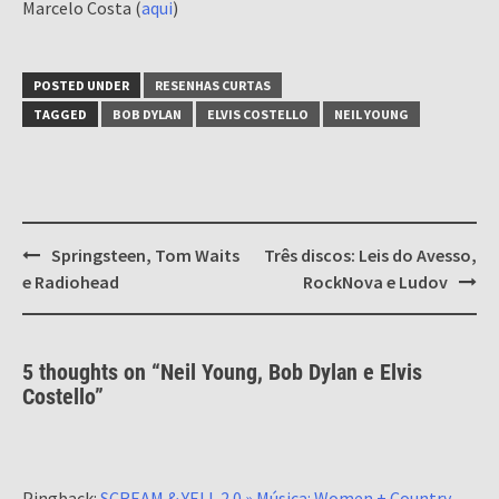
Marcelo Costa (
aqui
)
POSTED UNDER
RESENHAS CURTAS
TAGGED
BOB DYLAN
ELVIS COSTELLO
NEIL YOUNG
Post
Springsteen, Tom Waits
Três discos: Leis do Avesso,
navigation
e Radiohead
RockNova e Ludov
5 thoughts on “
Neil Young, Bob Dylan e Elvis
Costello
”
Pingback:
SCREAM & YELL 2.0 » Música: Women + Country,