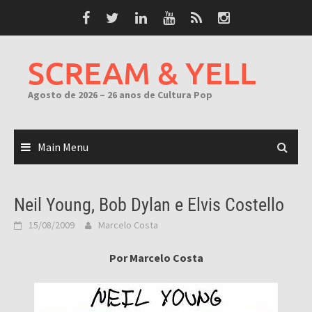
Skip
to
content
SCREAM & YELL
Agosto de 2026 – 26 anos de Cultura Pop
Main Menu
Neil Young, Bob Dylan e Elvis Costello
15/08/2009
Marcelo Costa
Por Marcelo Costa