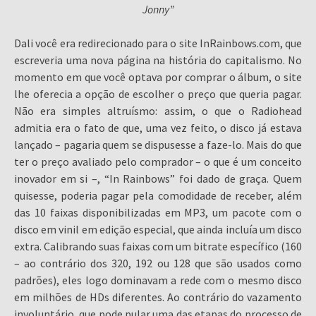
Jonny”
Dali você era redirecionado para o site InRainbows.com, que
escreveria uma nova página na história do capitalismo. No
momento em que você optava por comprar o álbum, o site
lhe oferecia a opção de escolher o preço que queria pagar.
Não era simples altruísmo: assim, o que o Radiohead
admitia era o fato de que, uma vez feito, o disco já estava
lançado – pagaria quem se dispusesse a faze-lo. Mais do que
ter o preço avaliado pelo comprador – o que é um conceito
inovador em si –, “In Rainbows” foi dado de graça. Quem
quisesse, poderia pagar pela comodidade de receber, além
das 10 faixas disponibilizadas em MP3, um pacote com o
disco em vinil em edição especial, que ainda incluía um disco
extra. Calibrando suas faixas com um bitrate específico (160
– ao contrário dos 320, 192 ou 128 que são usados como
padrões), eles logo dominavam a rede com o mesmo disco
em milhões de HDs diferentes. Ao contrário do vazamento
involuntário, que pode pular uma das etapas do processo de