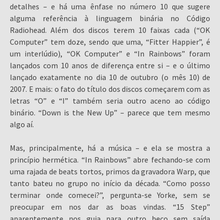
detalhes – e há uma ênfase no número 10 que sugere
alguma referência à linguagem binária no Código
Radiohead. Além dos discos terem 10 faixas cada (“OK
Computer” tem doze, sendo que uma, “Fitter Happier”, é
um interlúdio), “OK Computer” e “In Rainbows” foram
lançados com 10 anos de diferença entre si – e o último
lançado exatamente no dia 10 de outubro (o mês 10) de
2007. E mais: o fato do título dos discos começarem com as
letras “O” e “I” também seria outro aceno ao código
binário. “Down is the New Up” – parece que tem mesmo
algo aí.
Mas, principalmente, há a música – e ela se mostra a
princípio hermética. “In Rainbows” abre fechando-se com
uma rajada de beats tortos, primos da gravadora Warp, que
tanto bateu no grupo no início da década. “Como posso
terminar onde comecei?”, pergunta-se Yorke, sem se
preocupar em nos dar as boas vindas. “15 Step”
aparentemente nos guia para outro beco sem saída