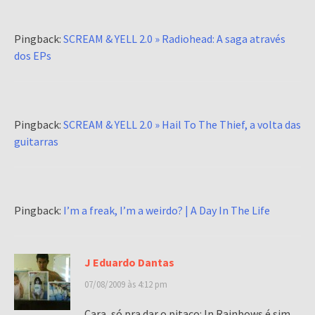
Pingback:
SCREAM & YELL 2.0 » Radiohead: A saga através
dos EPs
Pingback:
SCREAM & YELL 2.0 » Hail To The Thief, a volta das
guitarras
Pingback:
I’m a freak, I’m a weirdo? | A Day In The Life
J Eduardo Dantas
07/08/2009 às 4:12 pm
Cara, só pra dar o pitaco: In Rainbows é sim,