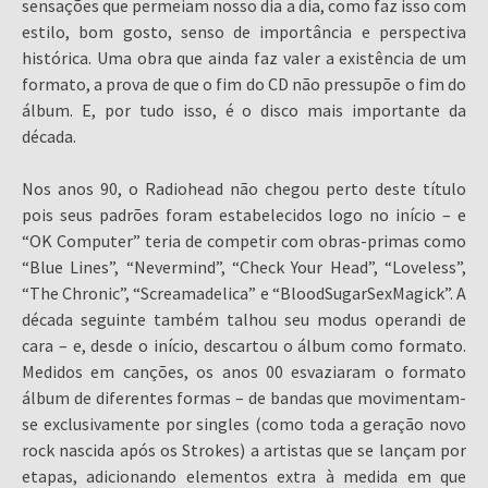
sensações que permeiam nosso dia a dia, como faz isso com
estilo, bom gosto, senso de importância e perspectiva
histórica. Uma obra que ainda faz valer a existência de um
formato, a prova de que o fim do CD não pressupõe o fim do
álbum. E, por tudo isso, é o disco mais importante da
década.
Nos anos 90, o Radiohead não chegou perto deste título
pois seus padrões foram estabelecidos logo no início – e
“OK Computer” teria de competir com obras-primas como
“Blue Lines”, “Nevermind”, “Check Your Head”, “Loveless”,
“The Chronic”, “Screamadelica” e “BloodSugarSexMagick”. A
década seguinte também talhou seu modus operandi de
cara – e, desde o início, descartou o álbum como formato.
Medidos em canções, os anos 00 esvaziaram o formato
álbum de diferentes formas – de bandas que movimentam-
se exclusivamente por singles (como toda a geração novo
rock nascida após os Strokes) a artistas que se lançam por
etapas, adicionando elementos extra à medida em que