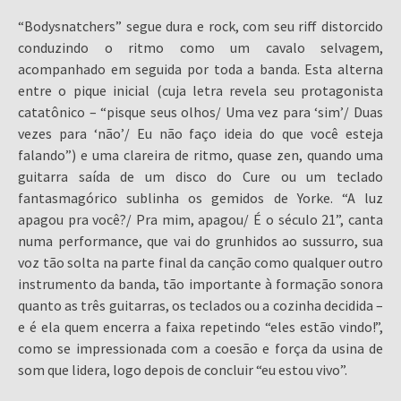
“Bodysnatchers” segue dura e rock, com seu riff distorcido
conduzindo o ritmo como um cavalo selvagem,
acompanhado em seguida por toda a banda. Esta alterna
entre o pique inicial (cuja letra revela seu protagonista
catatônico – “pisque seus olhos/ Uma vez para ‘sim’/ Duas
vezes para ‘não’/ Eu não faço ideia do que você esteja
falando”) e uma clareira de ritmo, quase zen, quando uma
guitarra saída de um disco do Cure ou um teclado
fantasmagórico sublinha os gemidos de Yorke. “A luz
apagou pra você?/ Pra mim, apagou/ É o século 21”, canta
numa performance, que vai do grunhidos ao sussurro, sua
voz tão solta na parte final da canção como qualquer outro
instrumento da banda, tão importante à formação sonora
quanto as três guitarras, os teclados ou a cozinha decidida –
e é ela quem encerra a faixa repetindo “eles estão vindo!”,
como se impressionada com a coesão e força da usina de
som que lidera, logo depois de concluir “eu estou vivo”.