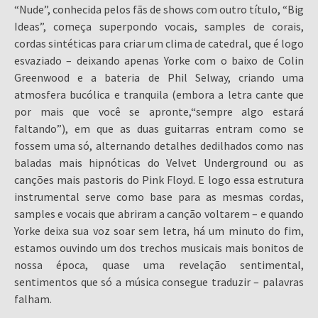
“Nude”, conhecida pelos fãs de shows com outro título, “Big
Ideas”, começa superpondo vocais, samples de corais,
cordas sintéticas para criar um clima de catedral, que é logo
esvaziado – deixando apenas Yorke com o baixo de Colin
Greenwood e a bateria de Phil Selway, criando uma
atmosfera bucólica e tranquila (embora a letra cante que
por mais que você se apronte,“sempre algo estará
faltando”), em que as duas guitarras entram como se
fossem uma só, alternando detalhes dedilhados como nas
baladas mais hipnóticas do Velvet Underground ou as
canções mais pastoris do Pink Floyd. E logo essa estrutura
instrumental serve como base para as mesmas cordas,
samples e vocais que abriram a canção voltarem – e quando
Yorke deixa sua voz soar sem letra, há um minuto do fim,
estamos ouvindo um dos trechos musicais mais bonitos de
nossa época, quase uma revelação sentimental,
sentimentos que só a música consegue traduzir – palavras
falham.