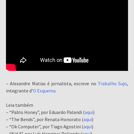
– Alexandre Matias é jornalista, escreve no
Trabalho Sujo
,
integrante d’
O Esquema
Leia também
– “Pablo Honey”, por Eduardo Palandi (
aqui
)
– “The Bends”, por Renata Honorato (
aqui
)
– “Ok Computer”, por Tiago Agostini (
aqui
)
– “Kid A”, por Luís Henrique Pellanda (
aqui
)