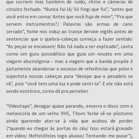
que sorriem mas também de ruído, ritmo e câmeras de
circuito fechado. “Nunca fui lá/ Só fingi que fui”, “antes que
você entre em coma/ Antes que você fuja de mim”, “Pra que
servem instrumentos?/ Palavras são armas de cano
serrado”, Yorke nos induz ao transe dervixe inglês antes de
sentenciar que o quebra-cabeças começa a fazer sentido:
“As peças se encaixam/ Não há nada a ser explicado”, canta
como um guru psicodélico que guia um novato em uma
viagem alucinógena – mas a viagem que a banda propõe é
justamente abandonar o excesso de referências que polui e
superlota nossas cabeças para “desejar que o pesadelo se
vá”, pois “você tem uma luz e pode senti-la”. E ele não está
sendo esotérico, como dá pra perceber.
“Videotape”, devagar quase parando, encerra o disco com a
melancolia de um velho VHS, Thom Yorke vê-se póstumo
ainda querendo ater-se à vida que acabou de perder
(“quando eu chegar às portas do céu/ Isso estará gravado
em vídeo/ Mefistófeles logo abaixo/ Tentando me puxar”),