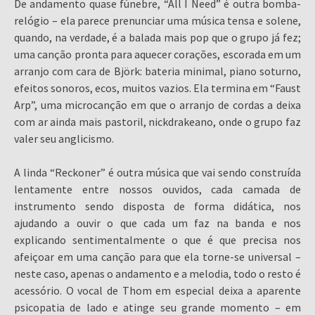
De andamento quase fúnebre, “All I Need” é outra bomba-
relógio – ela parece prenunciar uma música tensa e solene,
quando, na verdade, é a balada mais pop que o grupo já fez;
uma canção pronta para aquecer corações, escorada em um
arranjo com cara de Björk: bateria minimal, piano soturno,
efeitos sonoros, ecos, muitos vazios. Ela termina em “Faust
Arp”, uma microcanção em que o arranjo de cordas a deixa
com ar ainda mais pastoril, nickdrakeano, onde o grupo faz
valer seu anglicismo.
A linda “Reckoner” é outra música que vai sendo construída
lentamente entre nossos ouvidos, cada camada de
instrumento sendo disposta de forma didática, nos
ajudando a ouvir o que cada um faz na banda e nos
explicando sentimentalmente o que é que precisa nos
afeiçoar em uma canção para que ela torne-se universal –
neste caso, apenas o andamento e a melodia, todo o resto é
acessório. O vocal de Thom em especial deixa a aparente
psicopatia de lado e atinge seu grande momento – em