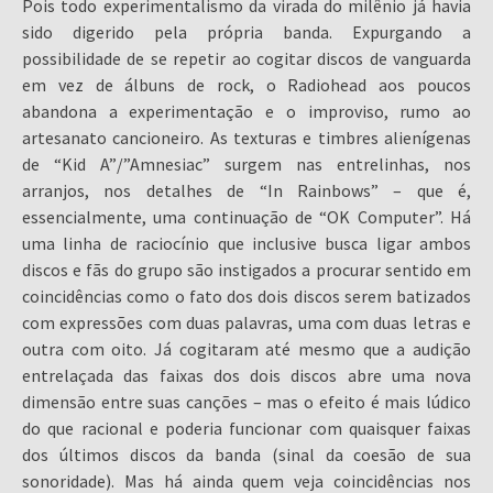
Pois todo experimentalismo da virada do milênio já havia
sido digerido pela própria banda. Expurgando a
possibilidade de se repetir ao cogitar discos de vanguarda
em vez de álbuns de rock, o Radiohead aos poucos
abandona a experimentação e o improviso, rumo ao
artesanato cancioneiro. As texturas e timbres alienígenas
de “Kid A”/”Amnesiac” surgem nas entrelinhas, nos
arranjos, nos detalhes de “In Rainbows” – que é,
essencialmente, uma continuação de “OK Computer”. Há
uma linha de raciocínio que inclusive busca ligar ambos
discos e fãs do grupo são instigados a procurar sentido em
coincidências como o fato dos dois discos serem batizados
com expressões com duas palavras, uma com duas letras e
outra com oito. Já cogitaram até mesmo que a audição
entrelaçada das faixas dos dois discos abre uma nova
dimensão entre suas canções – mas o efeito é mais lúdico
do que racional e poderia funcionar com quaisquer faixas
dos últimos discos da banda (sinal da coesão de sua
sonoridade). Mas há ainda quem veja coincidências nos