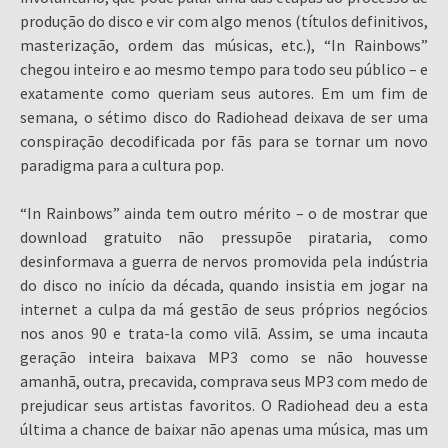
produção do disco e vir com algo menos (títulos definitivos,
masterização, ordem das músicas, etc.), “In Rainbows”
chegou inteiro e ao mesmo tempo para todo seu público – e
exatamente como queriam seus autores. Em um fim de
semana, o sétimo disco do Radiohead deixava de ser uma
conspiração decodificada por fãs para se tornar um novo
paradigma para a cultura pop.
“In Rainbows” ainda tem outro mérito – o de mostrar que
download gratuito não pressupõe pirataria, como
desinformava a guerra de nervos promovida pela indústria
do disco no início da década, quando insistia em jogar na
internet a culpa da má gestão de seus próprios negócios
nos anos 90 e trata-la como vilã. Assim, se uma incauta
geração inteira baixava MP3 como se não houvesse
amanhã, outra, precavida, comprava seus MP3 com medo de
prejudicar seus artistas favoritos. O Radiohead deu a esta
última a chance de baixar não apenas uma música, mas um