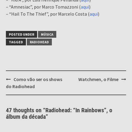
– “Amnesiac”, por Marco Tomazzoni (
aqui
)
– “Hail To The Thief”, por Marcelo Costa (
aqui
)
POSTED UNDER
MÚSICA
TAGGED
RADIOHEAD
Post
Como vão ser os shows
Watchmen, o Filme
navigation
do Radiohead
47 thoughts on “
Radiohead: “In Rainbows”, o
álbum da década
”