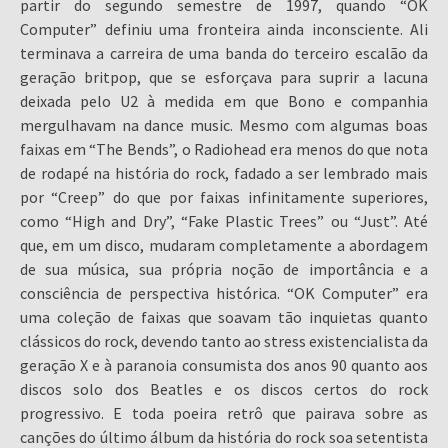
partir do segundo semestre de 1997, quando “OK
Computer” definiu uma fronteira ainda inconsciente. Ali
terminava a carreira de uma banda do terceiro escalão da
geração britpop, que se esforçava para suprir a lacuna
deixada pelo U2 à medida em que Bono e companhia
mergulhavam na dance music. Mesmo com algumas boas
faixas em “The Bends”, o Radiohead era menos do que nota
de rodapé na história do rock, fadado a ser lembrado mais
por “Creep” do que por faixas infinitamente superiores,
como “High and Dry”, “Fake Plastic Trees” ou “Just”. Até
que, em um disco, mudaram completamente a abordagem
de sua música, sua própria noção de importância e a
consciência de perspectiva histórica. “OK Computer” era
uma coleção de faixas que soavam tão inquietas quanto
clássicos do rock, devendo tanto ao stress existencialista da
geração X e à paranoia consumista dos anos 90 quanto aos
discos solo dos Beatles e os discos certos do rock
progressivo. E toda poeira retrô que pairava sobre as
canções do último álbum da história do rock soa setentista