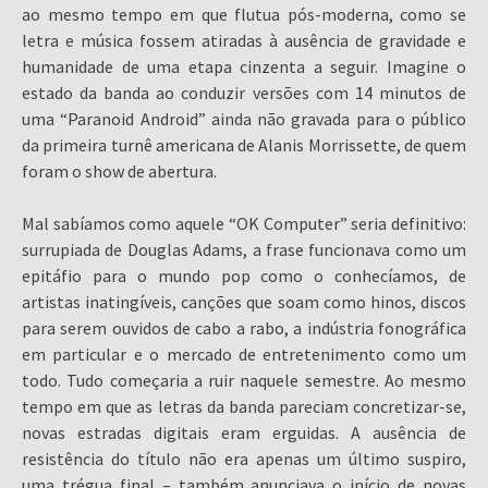
ao mesmo tempo em que flutua pós-moderna, como se
letra e música fossem atiradas à ausência de gravidade e
humanidade de uma etapa cinzenta a seguir. Imagine o
estado da banda ao conduzir versões com 14 minutos de
uma “Paranoid Android” ainda não gravada para o público
da primeira turnê americana de Alanis Morrissette, de quem
foram o show de abertura.
Mal sabíamos como aquele “OK Computer” seria definitivo:
surrupiada de Douglas Adams, a frase funcionava como um
epitáfio para o mundo pop como o conhecíamos, de
artistas inatingíveis, canções que soam como hinos, discos
para serem ouvidos de cabo a rabo, a indústria fonográfica
em particular e o mercado de entretenimento como um
todo. Tudo começaria a ruir naquele semestre. Ao mesmo
tempo em que as letras da banda pareciam concretizar-se,
novas estradas digitais eram erguidas. A ausência de
resistência do título não era apenas um último suspiro,
uma trégua final – também anunciava o início de novas