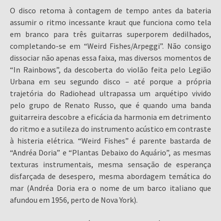
O disco retoma à contagem de tempo antes da bateria
assumir o ritmo incessante kraut que funciona como tela
em branco para três guitarras superporem dedilhados,
completando-se em “Weird Fishes/Arpeggi”. Não consigo
dissociar não apenas essa faixa, mas diversos momentos de
“In Rainbows”, da descoberta do violão feita pelo Legião
Urbana em seu segundo disco – até porque a própria
trajetória do Radiohead ultrapassa um arquétipo vivido
pelo grupo de Renato Russo, que é quando uma banda
guitarreira descobre a eficácia da harmonia em detrimento
do ritmo e a sutileza do instrumento acústico em contraste
à histeria elétrica. “Weird Fishes” é parente bastarda de
“Andréa Doria” e “Plantas Debaixo do Aquário”, as mesmas
texturas instrumentais, mesma sensação de esperança
disfarçada de desespero, mesma abordagem temática do
mar (Andréa Doria era o nome de um barco italiano que
afundou em 1956, perto de Nova York).