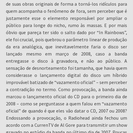
de suas obras originais de forma a torná-los ridículos para
quem acompanha o fenômeno de fora, sem perceber que é
justamente esse o elemento responsável por ampliar o
público para longe do nicho, rumo às massas. E por mais
óbvio que pareça ter sido o salto dado por “In Rainbows”,
ele foi crucial, pois quebrou o parâmetro linear de produção
da era analógica, que inevitavelmente faria o disco ser
lançado mesmo em março de 2008, caso a banda
entregasse o disco à gravadora, e não ao público. A
sensação de desnorteamento foi tamanha, que havia quem
considerasse o lançamento digital do disco um híbrido
improvável batizado de “vazamento oficial” – sem perceber
a contradição no termo. Como provocação, a banda ainda
marcou o lançamento oficial do CD para o primeiro dia de
2008 – como se perguntasse a quem falou em “vazamento
oficial” de quando é que eles vão datar o CD, 2007 ou 2008?
Endossando a provocação, o Radiohead ainda fechou um
acordo com a CurrenTV de Al Gore para transmitir um show
gravado no estúdio da banda no último dia de 2007. Poucas