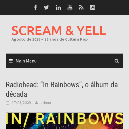
Skip
to
content
SCREAM & YELL
Agosto de 2026 – 26 anos de Cultura Pop
Main Menu
Radiohead: “In Rainbows”, o álbum da
década
17/03/2009
admin