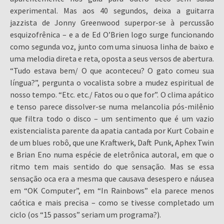
experimental. Mas aos 40 segundos, deixa a guitarra
jazzista de Jonny Greenwood superpor-se à percussão
esquizofrênica – e a de Ed O’Brien logo surge funcionando
como segunda voz, junto com uma sinuosa linha de baixo e
uma melodia direta e reta, oposta a seus versos de abertura.
“Tudo estava bem/ O que aconteceu? O gato comeu sua
língua?”, pergunta o vocalista sobre a mudez espiritual de
nosso tempo. “Etc. etc./ Fatos ou o que for”. O clima apático
e tenso parece dissolver-se numa melancolia pós-milênio
que filtra todo o disco – um sentimento que é um vazio
existencialista parente da apatia cantada por Kurt Cobain e
de um blues robô, que une Kraftwerk, Daft Punk, Aphex Twin
e Brian Eno numa espécie de eletrônica autoral, em que o
ritmo tem mais sentido do que sensação. Mas se essa
sensação oca era a mesma que causava desespero e náusea
em “OK Computer”, em “In Rainbows” ela parece menos
caótica e mais precisa – como se tivesse completado um
ciclo (os “15 passos” seriam um programa?).