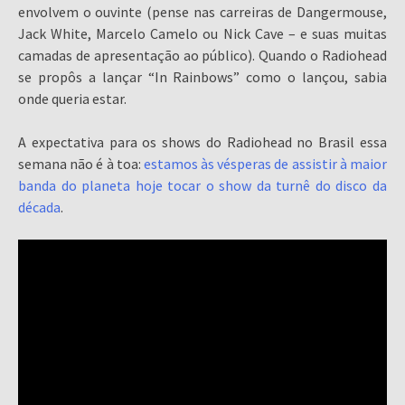
envolvem o ouvinte (pense nas carreiras de Dangermouse,
Jack White, Marcelo Camelo ou Nick Cave – e suas muitas
camadas de apresentação ao público). Quando o Radiohead
se propôs a lançar “In Rainbows” como o lançou, sabia
onde queria estar.
A expectativa para os shows do Radiohead no Brasil essa
semana não é à toa:
estamos às vésperas de assistir à maior
banda do planeta hoje tocar o show da turnê do disco da
década
.