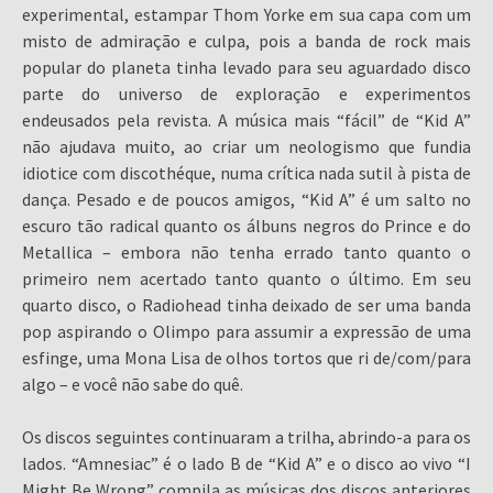
experimental, estampar Thom Yorke em sua capa com um
misto de admiração e culpa, pois a banda de rock mais
popular do planeta tinha levado para seu aguardado disco
parte do universo de exploração e experimentos
endeusados pela revista. A música mais “fácil” de “Kid A”
não ajudava muito, ao criar um neologismo que fundia
idiotice com discothéque, numa crítica nada sutil à pista de
dança. Pesado e de poucos amigos, “Kid A” é um salto no
escuro tão radical quanto os álbuns negros do Prince e do
Metallica – embora não tenha errado tanto quanto o
primeiro nem acertado tanto quanto o último. Em seu
quarto disco, o Radiohead tinha deixado de ser uma banda
pop aspirando o Olimpo para assumir a expressão de uma
esfinge, uma Mona Lisa de olhos tortos que ri de/com/para
algo – e você não sabe do quê.
Os discos seguintes continuaram a trilha, abrindo-a para os
lados. “Amnesiac” é o lado B de “Kid A” e o disco ao vivo “I
Might Be Wrong” compila as músicas dos discos anteriores