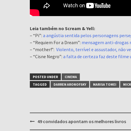
Leia também no Scream & Yell:
– “Pi”:
a angústia sentida pelos personagens pers
– “Requiem For a Dream”:
mensagem anti-drogas n
– “mother!”:
Violento, terrível e assustador, não v
– “Cisne Negro”:
a falta de certeza faz deste fil
POSTED UNDER
CINEMA
TAGGED
DARREN ARONOFSKY
MARISA TOMEI
MICK
Post
49 convidados apontam os melhores livros
navigation