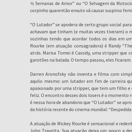
½ Semanas de Amor” ou “O Selvagem da Motocicl
corpinho quarentão enxuto vá causar suspiros femin
“O Lutador” se apodera de certo grupo social para
achavam que tinham (e muitas vezes tiveram) o 
sozinhas tendo que acordar todos os dias em um
Rourke (em atuação consagradora) é Randy “The 
atrás. Marisa Tomei é Cassidy, uma stripper que 
garotões na balada. O tempo passou, eles ficaram.
Darren Aronofsky não inventa e filma com simpl
aquilo mesmo: um lutador em fim de carreira q
apaixonado por uma stripper, que tem um filho e q
feliz. O encontro desses dois losers é o momento r
é nessa hora de abandono que “O Lutador” se apr
da história recente do cinema mundial: “Despedida
A atuação de Mickey Rourke é sensacional e redento
John Travolta. Sua atuação deixa um pouco a de