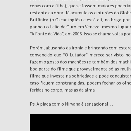
cenas com a filha), que se fossem maiores poder
restante da obra. Já acumula os cinturões do Glob
Britânica (o Oscar inglês) e está ali, na briga po
ganhou o Leão de Ouro em Veneza, mesmo lugar e
“A Fonte da Vida”, em 2006. Isso se chama volta por
Porém, abusando da ironia e brincando com ester
convencido que “O Lutador” merece ser visto no
fazem o gosto dos machões (e também dos machin
boa parte do filme que provavelmente só as mulhe
filme que investe na sobriedade e pode conquista
caso fiquem constrangidas, podem fechar os olhos
feridas no corpo, mas as da alma.
Ps. A piada com o Nirvana é sensacional…