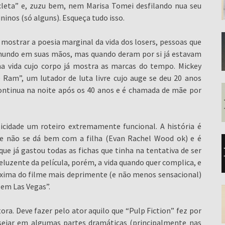
eta” e, zuzu bem, nem Marisa Tomei desfilando nua seu
inos (só alguns). Esqueça tudo isso.
 mostrar a poesia marginal da vida dos losers, pessoas que
mundo em suas mãos, mas quando deram por si já estavam
a vida cujo corpo já mostra as marcas do tempo. Mickey
Ram”, um lutador de luta livre cujo auge se deu 20 anos
continua na noite após os 40 anos e é chamada de mãe por
icidade um roteiro extremamente funcional. A história é
ue não se dá bem com a filha (Evan Rachel Wood ok) e é
ue já gastou todas as fichas que tinha na tentativa de ser
eluzente da película, porém, a vida quando quer complica, e
oxima do filme mais deprimente (e não menos sensacional)
 em Las Vegas”.
ra. Deve fazer pelo ator aquilo que “Pulp Fiction” fez por
sejar em algumas partes dramáticas (principalmente nas