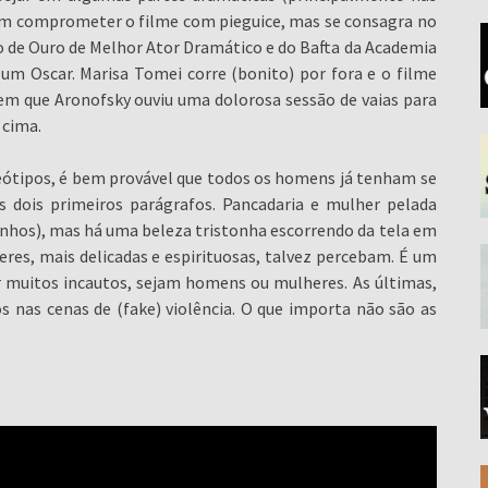
iam comprometer o filme com pieguice, mas se consagra no
o de Ouro de Melhor Ator Dramático e do Bafta da Academia
r um Oscar. Marisa Tomei corre (bonito) por fora e o filme
m que Aronofsky ouviu uma dolorosa sessão de vaias para
 cima.
eótipos, é bem provável que todos os homens já tenham se
s dois primeiros parágrafos. Pancadaria e mulher pelada
hos), mas há uma beleza tristonha escorrendo da tela em
res, mais delicadas e espirituosas, talvez percebam. É um
r muitos incautos, sejam homens ou mulheres. As últimas,
 nas cenas de (fake) violência. O que importa não são as