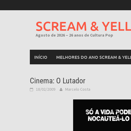
Skip
to
content
SCREAM & YEL
Agosto de 2026 – 26 anos de Cultura Pop
INÍCIO
MELHORES DO ANO SCREAM & YEL
Cinema: O Lutador
18/02/2009
Marcelo Costa