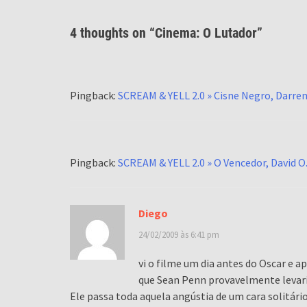
4 thoughts on “
Cinema: O Lutador
”
Pingback:
SCREAM & YELL 2.0 » Cisne Negro, Darre
Pingback:
SCREAM & YELL 2.0 » O Vencedor, David O.
Diego
24/02/2009 às 6:41 pm
vi o filme um dia antes do Oscar e
que Sean Penn provavelmente levari
Ele passa toda aquela angústia de um cara solitá