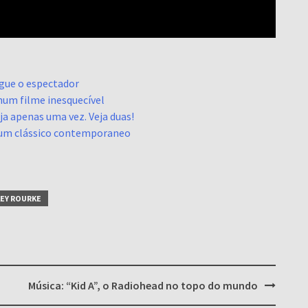
egue o espectador
um filme inesquecível
eja apenas uma vez. Veja duas!
me um clássico contemporaneo
EY ROURKE
Música: “Kid A”, o Radiohead no topo do mundo