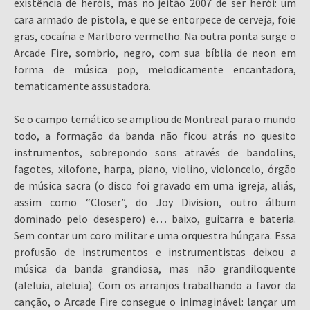
existência de heróis, mas no jeitão 2007 de ser herói: um
cara armado de pistola, e que se entorpece de cerveja, foie
gras, cocaína e Marlboro vermelho. Na outra ponta surge o
Arcade Fire, sombrio, negro, com sua bíblia de neon em
forma de música pop, melodicamente encantadora,
tematicamente assustadora.
Se o campo temático se ampliou de Montreal para o mundo
todo, a formação da banda não ficou atrás no quesito
instrumentos, sobrepondo sons através de bandolins,
fagotes, xilofone, harpa, piano, violino, violoncelo, órgão
de música sacra (o disco foi gravado em uma igreja, aliás,
assim como “Closer”, do Joy Division, outro álbum
dominado pelo desespero) e… baixo, guitarra e bateria.
Sem contar um coro militar e uma orquestra húngara. Essa
profusão de instrumentos e instrumentistas deixou a
música da banda grandiosa, mas não grandiloquente
(aleluia, aleluia). Com os arranjos trabalhando a favor da
canção, o Arcade Fire consegue o inimaginável: lançar um