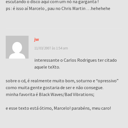
escutando o disco aqui com um nó na garganta !
ps : é isso aí Marcelo , pau no Chris Martin …hehehehe
jw
11/03/2007 às 1:54 am
interessante o Carlos Rodrigues ter citado
aquele teXto.
sobre o cd, é realmente muito bom, soturno e “opressivo”
como muita gente gostaria de ser e não consegue.
minha favorita é Black Waves/Bad Vibrations;
e esse texto está ótimo, Marcelo! parabéns, meu caro!