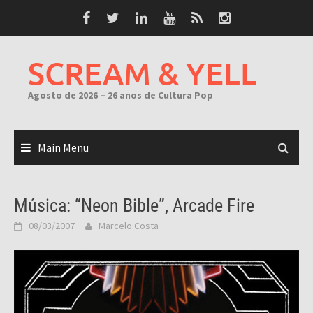
Skip
to
content
SCREAM & YELL
Agosto de 2026 – 26 anos de Cultura Pop
Main Menu
Música: “Neon Bible”, Arcade Fire
08/03/2007
Marcelo Costa