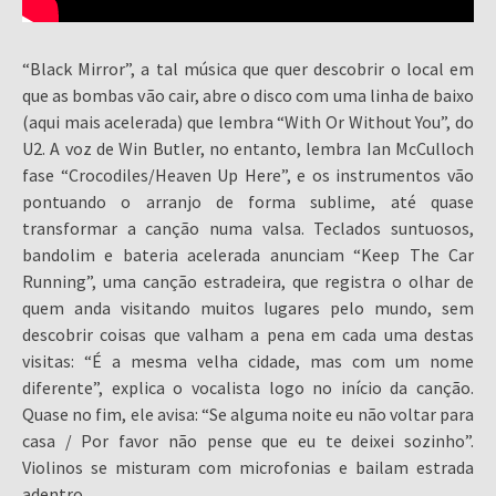
“Black Mirror”, a tal música que quer descobrir o local em
que as bombas vão cair, abre o disco com uma linha de baixo
(aqui mais acelerada) que lembra “With Or Without You”, do
U2. A voz de Win Butler, no entanto, lembra Ian McCulloch
fase “Crocodiles/Heaven Up Here”, e os instrumentos vão
pontuando o arranjo de forma sublime, até quase
transformar a canção numa valsa. Teclados suntuosos,
bandolim e bateria acelerada anunciam “Keep The Car
Running”, uma canção estradeira, que registra o olhar de
quem anda visitando muitos lugares pelo mundo, sem
descobrir coisas que valham a pena em cada uma destas
visitas: “É a mesma velha cidade, mas com um nome
diferente”, explica o vocalista logo no início da canção.
Quase no fim, ele avisa: “Se alguma noite eu não voltar para
casa / Por favor não pense que eu te deixei sozinho”.
Violinos se misturam com microfonias e bailam estrada
adentro.