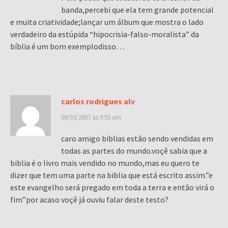
banda,percebi que ela tem grande potencial
e muita criatividade;lançar um álbum que mostra o lado
verdadeiro da estúpida “hipocrisia-falso-moralista” da
bíblia é um bom exemplodisso…
carlos rodrigues alv
08/03/2007 às 9:55 am
caro amigo biblias estão sendo vendidas em
todas as partes do mundo.voçê sabia que a
biblia é o livro mais vendido no mundo,mas eu quero te
dizer que tem uma parte na biblia que está escrito assim.”e
este evangelho será pregado em toda a terra e então virá o
fim”por acaso voçê já ouviu falar deste testo?