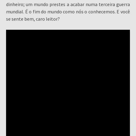
dinheiro; um mundo prestes a acabar numa terceira guerra
mundial. É o fim do mundo como nós o conhecemos. E você
se sente bem, caro leitor?