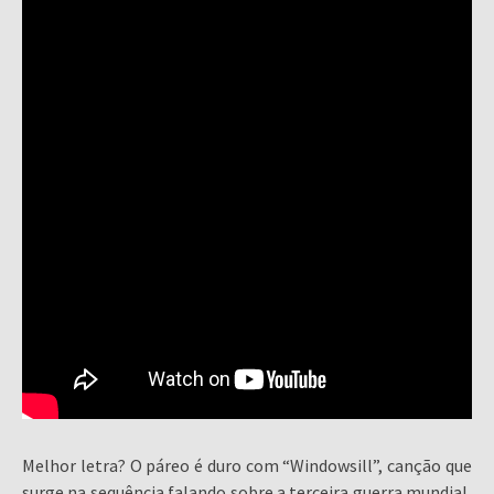
Melhor letra? O páreo é duro com “Windowsill”, canção que
surge na sequência falando sobre a terceira guerra mundial,