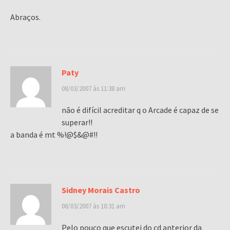
Abraços.
Paty
08/03/2007 às 11:38 am
não é difícil acreditar q o Arcade é capaz de se
superar!!
a banda é mt %!@$&@#!!
Sidney Morais Castro
08/03/2007 às 10:31 am
Pelo pouco que escutei do cd anterior da