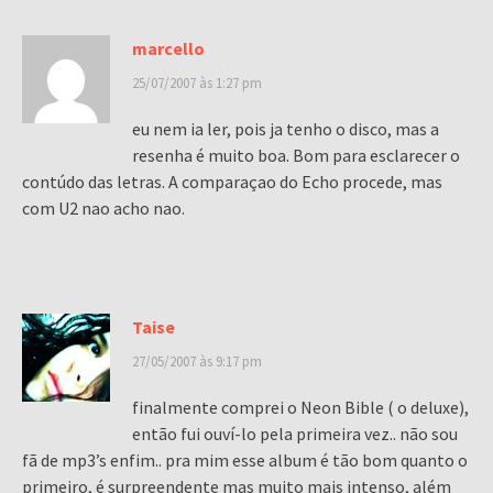
marcello
25/07/2007 às 1:27 pm
eu nem ia ler, pois ja tenho o disco, mas a
resenha é muito boa. Bom para esclarecer o
contúdo das letras. A comparaçao do Echo procede, mas
com U2 nao acho nao.
Taise
27/05/2007 às 9:17 pm
finalmente comprei o Neon Bible ( o deluxe),
então fui ouví-lo pela primeira vez.. não sou
fã de mp3’s enfim.. pra mim esse album é tão bom quanto o
primeiro, é surpreendente mas muito mais intenso, além