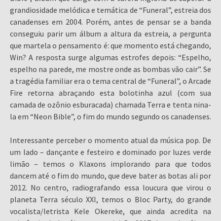
grandiosidade melódica e temática de “Funeral”, estreia dos
canadenses em 2004. Porém, antes de pensar se a banda
conseguiu parir um álbum a altura da estreia, a pergunta
que martela o pensamento é: que momento está chegando,
Win? A resposta surge algumas estrofes depois: “Espelho,
espelho na parede, me mostre onde as bombas vão cair”. Se
a tragédia familiar era o tema central de “Funeral”, o Arcade
Fire retorna abraçando esta bolotinha azul (com sua
camada de ozônio esburacada) chamada Terra e tenta nina-
la em “Neon Bible”, o fim do mundo segundo os canadenses.
Interessante perceber o momento atual da música pop. De
um lado – dançante e festeiro e dominado por luzes verde
limão – temos o Klaxons implorando para que todos
dancem até o fim do mundo, que deve bater as botas ali por
2012. No centro, radiografando essa loucura que virou o
planeta Terra século XXI, temos o Bloc Party, do grande
vocalista/letrista Kele Okereke, que ainda acredita na