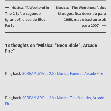
Post
Música: “A Weekend In
Música: “The Weirdness”, dos
navigation
The City”, o segundo
Stooges, fica devendo para
(grande?) disco do Bloc
1969, mas é bastante ok
Party
para 2007.
18 thoughts on “
Música: “Neon Bible”, Arcade
Fire
”
Pingback:
SCREAM & YELL 2.0 » Música: Funeral, Arcade Fire
Pingback:
SCREAM & YELL 2.0 » Música: The Suburbs, Arcade
Fire