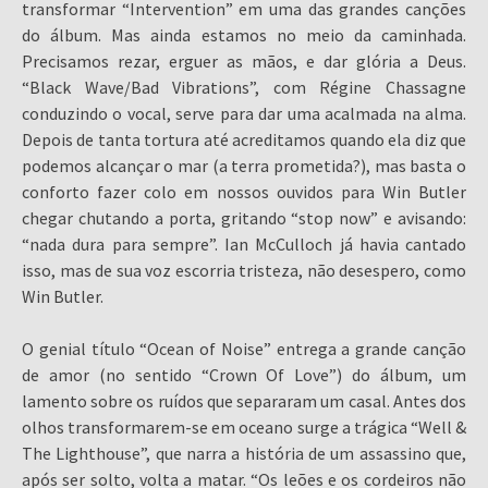
transformar “Intervention” em uma das grandes canções
do álbum. Mas ainda estamos no meio da caminhada.
Precisamos rezar, erguer as mãos, e dar glória a Deus.
“Black Wave/Bad Vibrations”, com Régine Chassagne
conduzindo o vocal, serve para dar uma acalmada na alma.
Depois de tanta tortura até acreditamos quando ela diz que
podemos alcançar o mar (a terra prometida?), mas basta o
conforto fazer colo em nossos ouvidos para Win Butler
chegar chutando a porta, gritando “stop now” e avisando:
“nada dura para sempre”. Ian McCulloch já havia cantado
isso, mas de sua voz escorria tristeza, não desespero, como
Win Butler.
O genial título “Ocean of Noise” entrega a grande canção
de amor (no sentido “Crown Of Love”) do álbum, um
lamento sobre os ruídos que separaram um casal. Antes dos
olhos transformarem-se em oceano surge a trágica “Well &
The Lighthouse”, que narra a história de um assassino que,
após ser solto, volta a matar. “Os leões e os cordeiros não