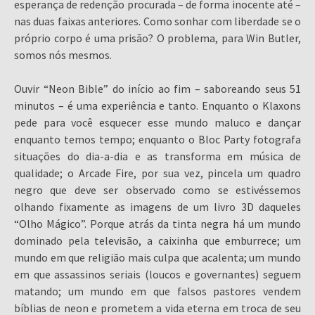
esperança de redenção procurada – de forma inocente até –
nas duas faixas anteriores. Como sonhar com liberdade se o
próprio corpo é uma prisão? O problema, para Win Butler,
somos nós mesmos.
Ouvir “Neon Bible” do início ao fim – saboreando seus 51
minutos – é uma experiência e tanto. Enquanto o Klaxons
pede para você esquecer esse mundo maluco e dançar
enquanto temos tempo; enquanto o Bloc Party fotografa
situações do dia-a-dia e as transforma em música de
qualidade; o Arcade Fire, por sua vez, pincela um quadro
negro que deve ser observado como se estivéssemos
olhando fixamente as imagens de um livro 3D daqueles
“Olho Mágico”. Porque atrás da tinta negra há um mundo
dominado pela televisão, a caixinha que emburrece; um
mundo em que religião mais culpa que acalenta; um mundo
em que assassinos seriais (loucos e governantes) seguem
matando; um mundo em que falsos pastores vendem
bíblias de neon e prometem a vida eterna em troca de seu