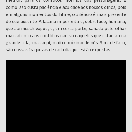
melhor, para os conflitos internos dos personagens. E
como isso custa paciência e acuidade aos nossos olhos, pois
em alguns momentos do filme, o silêncio é mais presente
do que ausente. A lacuna imperfeita e, sobretudo, humana,
que Jarmusch expõe, é, em certa parte, sanada pelo olhar
mais atento aos conflitos não só daqueles que estão ali na
grande tela, mas aqui, muito próximo de nós. Sim, de fato,
são nossas fraquezas de cada dia que estão expostas.