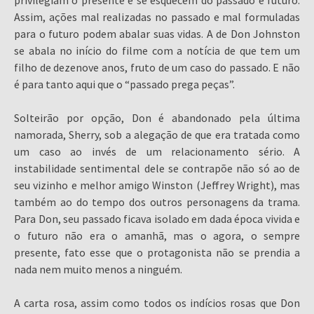
privilegiam o presente e se esquecem do passado e futuro.
Assim, ações mal realizadas no passado e mal formuladas
para o futuro podem abalar suas vidas. A de Don Johnston
se abala no início do filme com a notícia de que tem um
filho de dezenove anos, fruto de um caso do passado. E não
é para tanto aqui que o “passado prega peças”.
Solteirão por opção, Don é abandonado pela última
namorada, Sherry, sob a alegação de que era tratada como
um caso ao invés de um relacionamento sério. A
instabilidade sentimental dele se contrapõe não só ao de
seu vizinho e melhor amigo Winston (Jeffrey Wright), mas
também ao do tempo dos outros personagens da trama.
Para Don, seu passado ficava isolado em dada época vivida e
o futuro não era o amanhã, mas o agora, o sempre
presente, fato esse que o protagonista não se prendia a
nada nem muito menos a ninguém.
A carta rosa, assim como todos os indícios rosas que Don