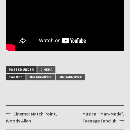
POSTED UNDER
CINEMA
TAGGED
JIM JARMUSCH
JIM JARMUSCH
Post
Cinema: Match Point,
Música: “Man-Made”,
navigation
Woody Allen
Teenage Fanclub