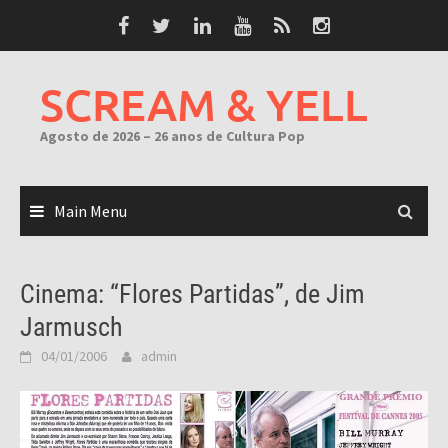
Skip
to
content
SCREAM & YELL
Agosto de 2026 – 26 anos de Cultura Pop
Main Menu
Cinema: “Flores Partidas”, de Jim
Jarmusch
04/01/2006
admin