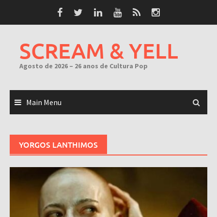
Skip
to
content
SCREAM & YELL
Agosto de 2026 – 26 anos de Cultura Pop
Main Menu
YORGOS LANTHIMOS