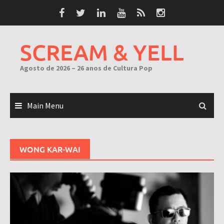
Skip
to
content
SCREAM & YELL
Agosto de 2026 – 26 anos de Cultura Pop
Main Menu
WONG KAR-WAI