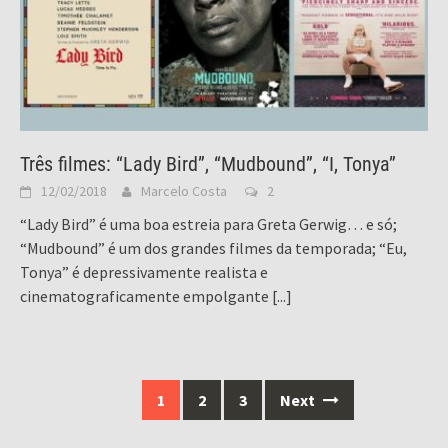
Três filmes: “Lady Bird”, “Mudbound”, “I, Tonya”
12/02/2018
Marcelo Costa
2
“Lady Bird” é uma boa estreia para Greta Gerwig… e só;
“Mudbound” é um dos grandes filmes da temporada; “Eu,
Tonya” é depressivamente realista e
cinematograficamente empolgante
[...]
Posts
1
2
3
Next
navigation