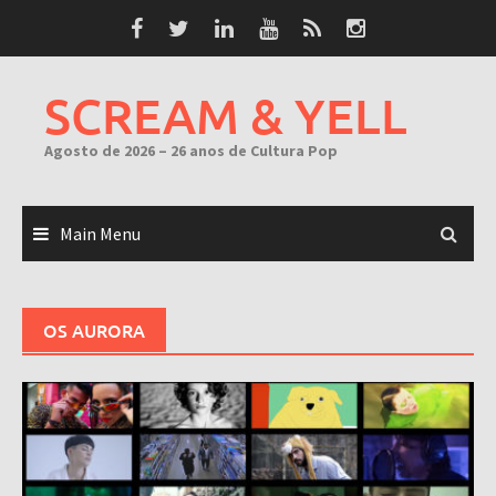
Skip
to
content
SCREAM & YELL
Agosto de 2026 – 26 anos de Cultura Pop
Main Menu
OS AURORA