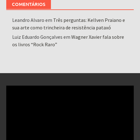
COMENTÁRIOS
Leandro Alvaro
em
Três perguntas: Kellven Praiano e
sua arte como trincheira de resistência pataxó
Luiz Eduardo Gonçalves
em
Wagner Xavier fala sobre
os livros “Rock Raro”