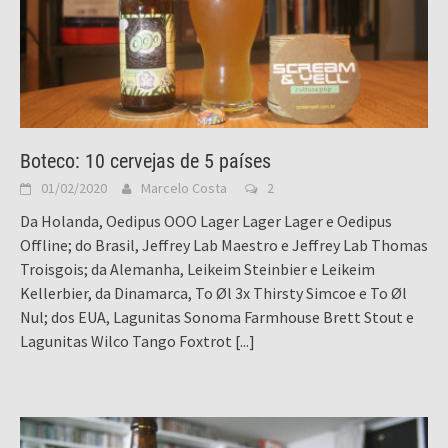
Boteco: 10 cervejas de 5 países
01/02/2020
Marcelo Costa
2
Da Holanda, Oedipus OOO Lager Lager Lager e Oedipus
Offline; do Brasil, Jeffrey Lab Maestro e Jeffrey Lab Thomas
Troisgois; da Alemanha, Leikeim Steinbier e Leikeim
Kellerbier, da Dinamarca, To Øl 3x Thirsty Simcoe e To Øl
Nul; dos EUA, Lagunitas Sonoma Farmhouse Brett Stout e
Lagunitas Wilco Tango Foxtrot
[...]