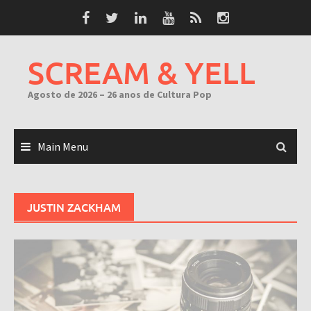
Skip
to
content
SCREAM & YELL
Agosto de 2026 – 26 anos de Cultura Pop
Main Menu
JUSTIN ZACKHAM