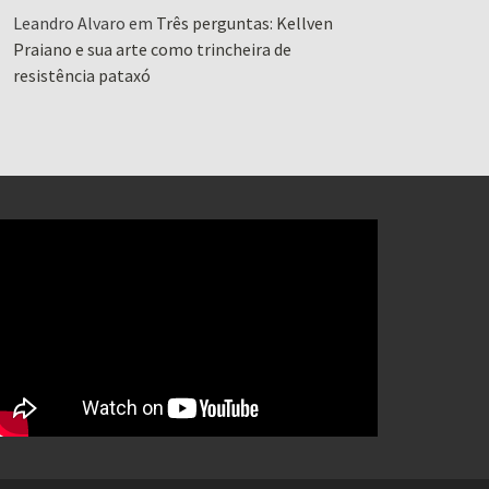
Leandro Alvaro
em
Três perguntas: Kellven
Praiano e sua arte como trincheira de
resistência pataxó