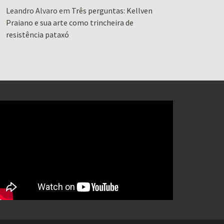
Leandro Alvaro
em
Três perguntas: Kellven
Praiano e sua arte como trincheira de
resistência pataxó