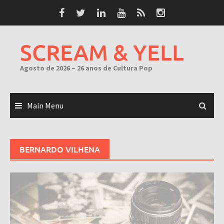
Skip
to
content
SCREAM & YELL
Agosto de 2026 – 26 anos de Cultura Pop
Main Menu
BERNARDO VILHENA