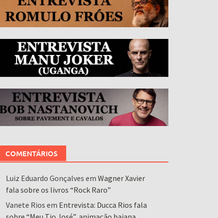
COMENTÁRIOS
Luiz Eduardo Gonçalves
em
Wagner Xavier
fala sobre os livros “Rock Raro”
Vanete Rios
em
Entrevista: Ducca Rios fala
sobre “Meu Tio José”, animação baiana